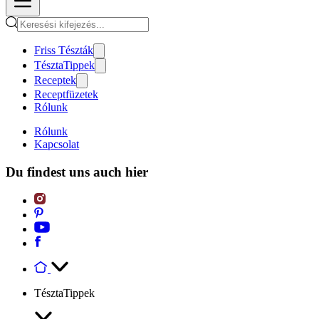
Friss Tészták
TésztaTippek
Receptek
Receptfüzetek
Rólunk
Rólunk
Kapcsolat
Du findest uns auch hier
TésztaTippek