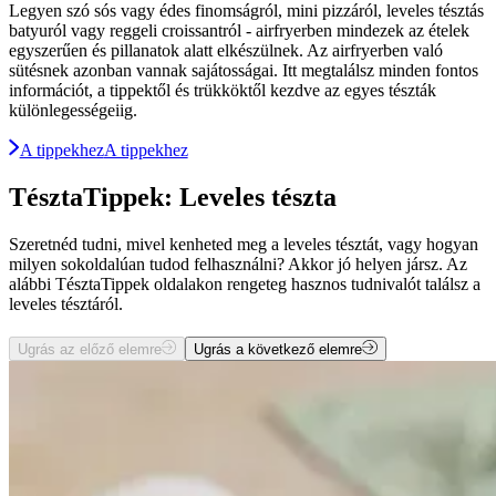
Legyen szó sós vagy édes finomságról, mini pizzáról, leveles tésztás
batyuról vagy reggeli croissantról - airfryerben mindezek az ételek
egyszerűen és pillanatok alatt elkészülnek. Az airfryerben való
sütésnek azonban vannak sajátosságai. Itt megtalálsz minden fontos
információt, a tippektől és trükköktől kezdve az egyes tészták
különlegességeiig.
A tippekhez
A tippekhez
TésztaTippek:
Leveles tészta
Szeretnéd tudni, mivel kenheted meg a leveles tésztát, vagy hogyan
milyen sokoldalúan tudod felhasználni? Akkor jó helyen jársz. Az
alábbi TésztaTippek oldalakon rengeteg hasznos tudnivalót találsz a
leveles tésztáról.
Ugrás az előző elemre
Ugrás a következő elemre