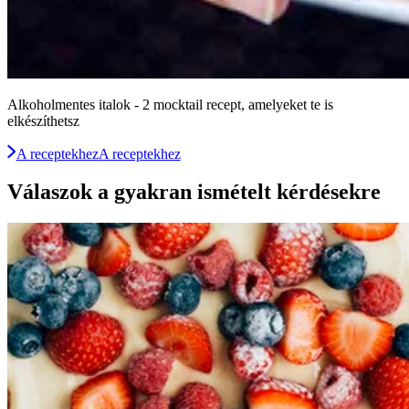
Alkoholmentes italok - 2 mocktail recept, amelyeket te is
elkészíthetsz
A receptekhez
A receptekhez
Válaszok a gyakran ismételt kérdésekre