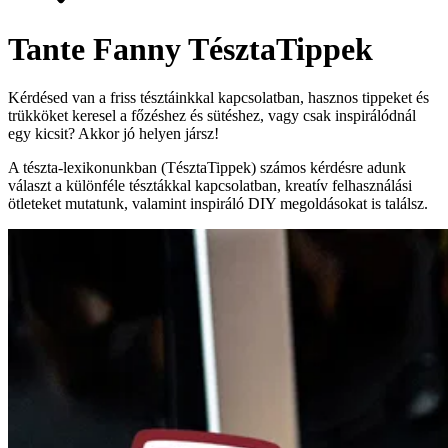
Tante Fanny
TésztaTippek
Kérdésed van a friss tésztáinkkal kapcsolatban, hasznos tippeket és
trükköket keresel a főzéshez és sütéshez, vagy csak inspirálódnál
egy kicsit? Akkor jó helyen jársz!
A tészta-lexikonunkban (TésztaTippek) számos kérdésre adunk
választ a különféle tésztákkal kapcsolatban, kreatív felhasználási
ötleteket mutatunk, valamint inspiráló DIY megoldásokat is találsz.