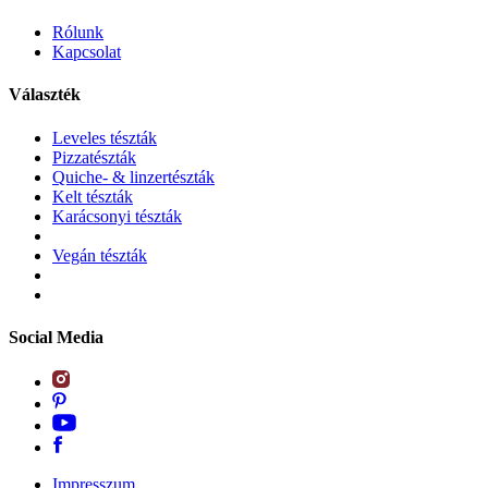
Rólunk
Kapcsolat
Választék
Leveles tészták
Pizzatészták
Quiche- & linzertészták
Kelt tészták
Karácsonyi tészták
Vegán tészták
Social Media
Impresszum