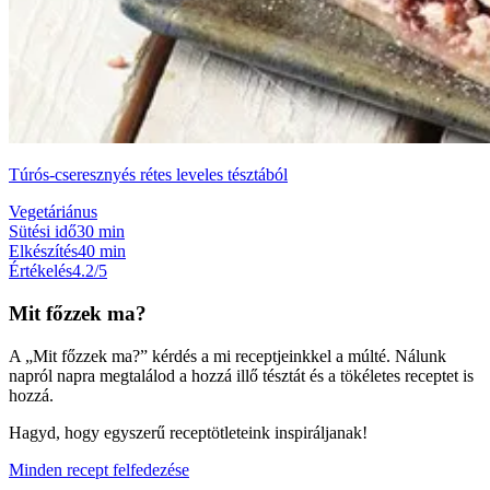
Túrós-cseresznyés rétes leveles tésztából
Vegetáriánus
Sütési idő
30 min
Elkészítés
40 min
Értékelés
4.2/5
Mit főzzek ma?
A „Mit főzzek ma?” kérdés a mi receptjeinkkel a múlté. Nálunk
napról napra megtalálod a hozzá illő tésztát és a tökéletes receptet is
hozzá.
Hagyd, hogy egyszerű receptötleteink inspiráljanak!
Minden recept felfedezése