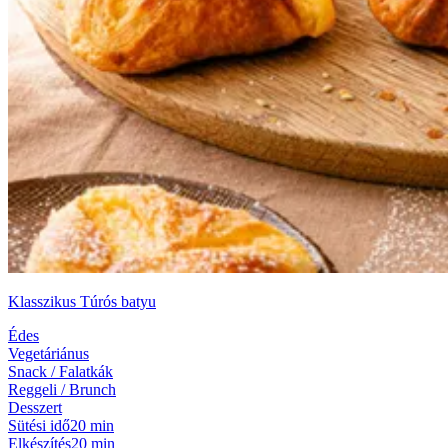
Klasszikus Túrós batyu
Édes
Vegetáriánus
Snack / Falatkák
Reggeli / Brunch
Desszert
Sütési idő
20 min
Elkészítés
20 min