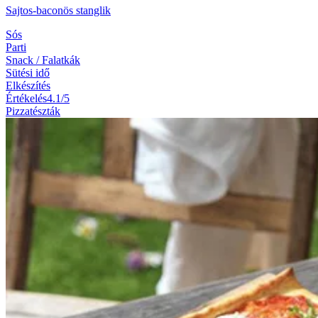
Sajtos-baconös stanglik
Sós
Parti
Snack / Falatkák
Sütési idő
Elkészítés
Értékelés
4.1/5
Pizzatészták