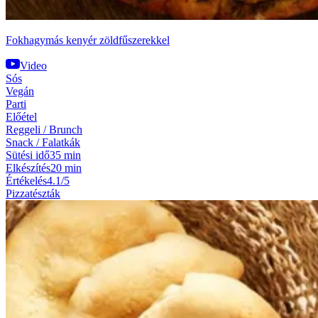
Fokhagymás kenyér zöldfűszerekkel
Video
Sós
Vegán
Parti
Előétel
Reggeli / Brunch
Snack / Falatkák
Sütési idő
35 min
Elkészítés
20 min
Értékelés
4.1/5
Pizzatészták