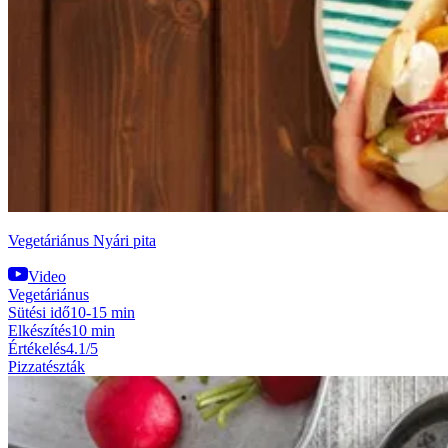
Vegetáriánus Nyári pita
Video
Vegetáriánus
Sütési idő
10-15 min
Elkészítés
10 min
Értékelés
4.1/5
Pizzatészták