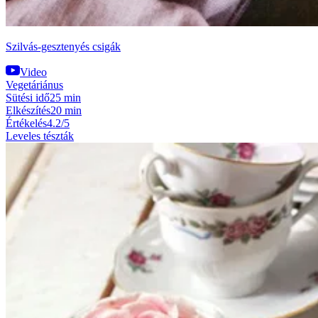
Szilvás-gesztenyés csigák
Video
Vegetáriánus
Sütési idő
25 min
Elkészítés
20 min
Értékelés
4.2/5
Leveles tészták