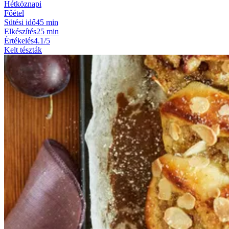
Hétköznapi
Főétel
Sütési idő
45 min
Elkészítés
25 min
Értékelés
4.1/5
Kelt tészták