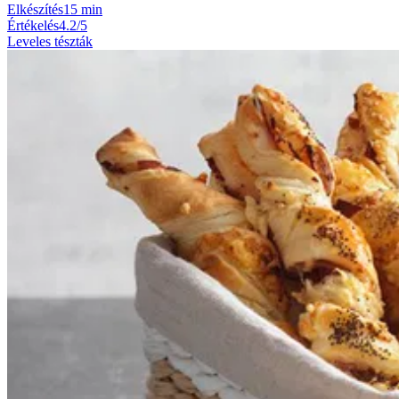
Elkészítés
15 min
Értékelés
4.2/5
Leveles tészták