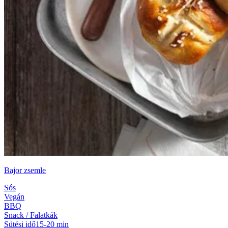
Bajor zsemle
Sós
Vegán
BBQ
Snack / Falatkák
Sütési idő
15-20 min