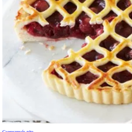
Cseresznyés pite