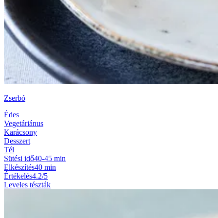
Zserbó
Édes
Vegetáriánus
Karácsony
Desszert
Tél
Sütési idő
40-45 min
Elkészítés
40 min
Értékelés
4.2/5
Leveles tészták