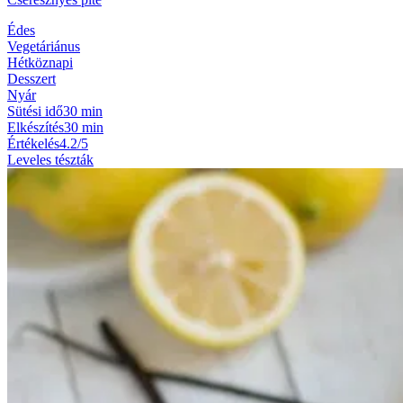
Édes
Vegetáriánus
Hétköznapi
Desszert
Nyár
Sütési idő
30 min
Elkészítés
30 min
Értékelés
4.2/5
Leveles tészták