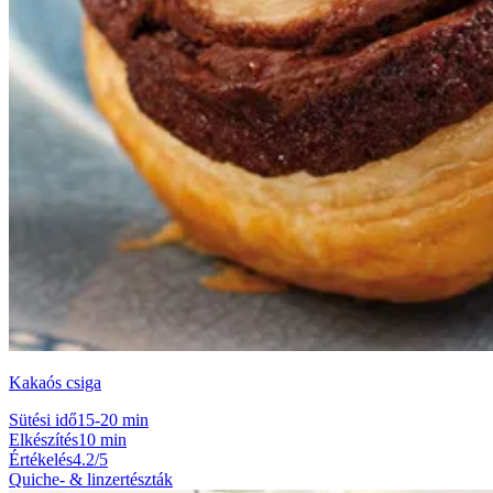
Kakaós csiga
Sütési idő
15-20 min
Elkészítés
10 min
Értékelés
4.2/5
Quiche- & linzertészták