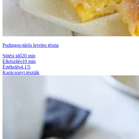
Pudingos-túrós leveles tészta
Sütési idő
20 min
Elkészítés
10 min
Értékelés
4.1/5
Karácsonyi tészták