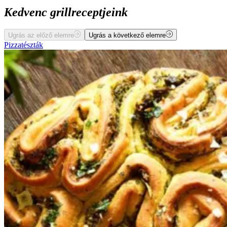
Kedvenc grillreceptjeink
Ugrás az előző elemre
Ugrás a következő elemre
Pizzatészták