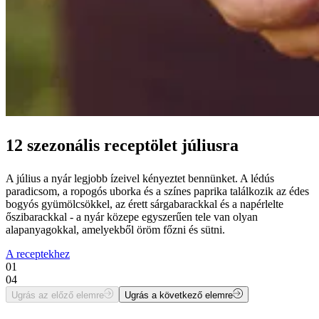
12 szezonális receptölet júliusra
A július a nyár legjobb ízeivel kényeztet bennünket. A lédús
paradicsom, a ropogós uborka és a színes paprika találkozik az édes
bogyós gyümölcsökkel, az érett sárgabarackkal és a napérlelte
őszibarackkal - a nyár közepe egyszerűen tele van olyan
alapanyagokkal, amelyekből öröm főzni és sütni.
A receptekhez
01
04
Ugrás az előző elemre
Ugrás a következő elemre