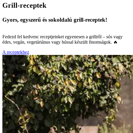
Grill-receptek
Gyors, egyszerű és sokoldalú grill-receptek!
Fedezd fel kedvenc receptjeinket egyenesen a grillről – sós vagy
édes, vegán, vegetáriánus vagy hússal készült finomságok. 🔥
A receptekhez