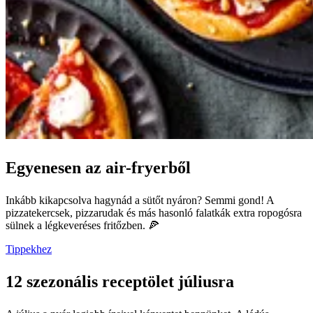
Egyenesen az air-fryerből
Inkább kikapcsolva hagynád a sütőt nyáron? Semmi gond! A
pizzatekercsek, pizzarudak és más hasonló falatkák extra ropogósra
sülnek a légkeveréses fritőzben. 🍕
Tippekhez
12 szezonális receptölet júliusra