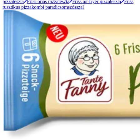
pizzatészta
Friss óriás pizzatészta
Friss air fryer pizzatészta
Friss
rusztikus pizzakombi paradicsomszósszal