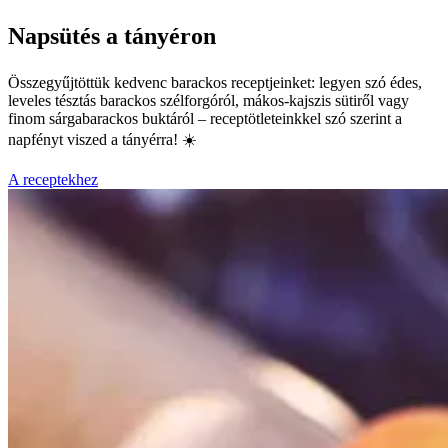
Napsütés a tányéron
Összegyűjtöttük kedvenc barackos receptjeinket: legyen szó édes,
leveles tésztás barackos szélforgóról, mákos-kajszis sütiről vagy
finom sárgabarackos buktáról – receptötleteinkkel szó szerint a
napfényt viszed a tányérra! ☀️
A receptekhez