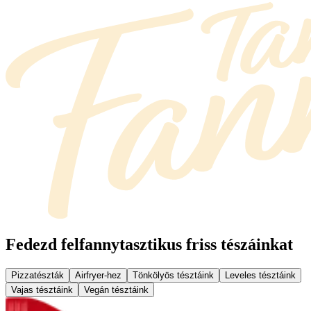
Fedezd fel
fannytasztikus friss tészáinkat
Pizzatészták
Airfryer-hez
Tönkölyös tésztáink
Leveles tésztáink
Vajas tésztáink
Vegán tésztáink