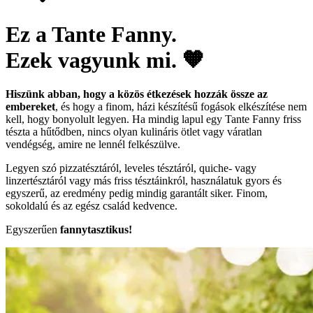
Ez a Tante Fanny.
Ezek vagyunk mi. 🧡
Hiszünk abban, hogy a közös étkezések hozzák össze az
embereket
, és hogy a finom, házi készítésű fogások elkészítése nem
kell, hogy bonyolult legyen. Ha mindig lapul egy Tante Fanny friss
tészta a hűtődben, nincs olyan kulináris ötlet vagy váratlan
vendégség, amire ne lennél felkészülve.
Legyen szó pizzatésztáról, leveles tésztáról, quiche- vagy
linzertésztáról vagy más friss tésztáinkról, használatuk gyors és
egyszerű, az eredmény pedig mindig garantált siker. Finom,
sokoldalú és az egész család kedvence.
Egyszerűen
fannytasztikus!