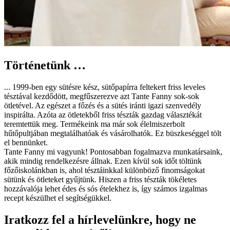
Történetünk …
... 1999-ben egy sütésre kész, sütőpapírra feltekert friss leveles
tésztával kezdődött, megfűszerezve azt Tante Fanny sok-sok
ötletével. Az egészet a főzés és a sütés iránti igazi szenvedély
inspirálta. Azóta az ötletekből friss tészták gazdag választékát
teremtettük meg. Termékeink ma már sok élelmiszerbolt
hűtőpultjában megtalálhatóak és vásárolhatók. Ez büszkeséggel tölt
el bennünket.
Tante Fanny mi vagyunk! Pontosabban fogalmazva munkatársaink,
akik mindig rendelkezésre állnak. Ezen kívül sok időt töltünk
főzőiskolánkban is, ahol tésztáinkkal különböző finomságokat
sütünk és ötleteket gyűjtünk. Hiszen a friss tészták tökéletes
hozzávalója lehet édes és sós ételekhez is, így számos izgalmas
recept készülhet el segítségükkel.
Iratkozz fel a hírlevelünkre, hogy ne