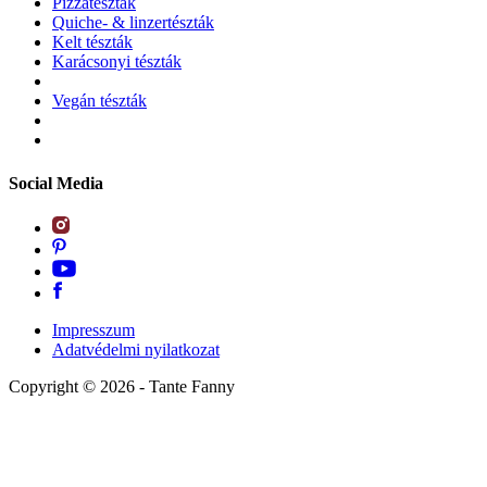
Pizzatészták
Quiche- & linzertészták
Kelt tészták
Karácsonyi tészták
Vegán tészták
Social Media
Impresszum
Adatvédelmi nyilatkozat
Copyright ©
2026
- Tante Fanny