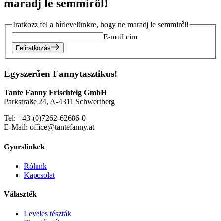
maradj le semmiről!
Iratkozz fel a hírlevelünkre, hogy ne maradj le semmiről!
E-mail cím
Feliratkozás
Egyszerűen Fannytasztikus!
Tante Fanny Frischteig GmbH
Parkstraße 24, A-4311 Schwertberg
Tel: +43-(0)7262-62686-0
E-Mail: office@tantefanny.at
Gyorslinkek
Rólunk
Kapcsolat
Választék
Leveles tészták