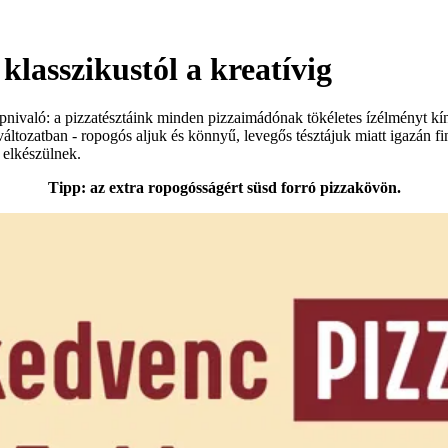
klasszikustól a kreatívig
apnivaló: a pizzatésztáink minden pizzaimádónak tökéletes ízélményt kí
ű változatban - ropogós aljuk és könnyű, levegős tésztájuk miatt igazán
l elkészülnek.
Tipp: az extra ropogósságért süsd forró pizzakövön.