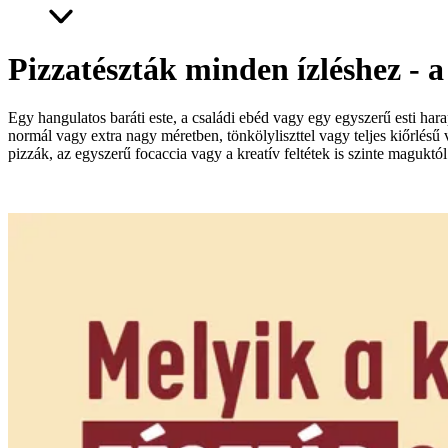
Pizzatészták minden ízléshez - a 
Egy hangulatos baráti este, a családi ebéd vagy egy egyszerű esti har
normál vagy extra nagy méretben, tönkölyliszttel vagy teljes kiőrlés
pizzák, az egyszerű focaccia vagy a kreatív feltétek is szinte maguktó