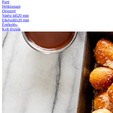
Parti
Hétköznapi
Desszert
Sütési idő
20 min
Elkészítés
20 min
Értékelés
-
Kelt tészták