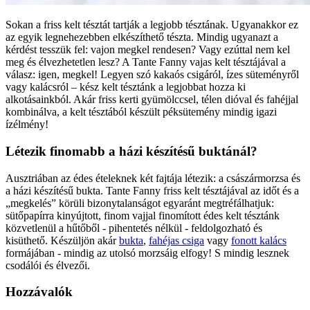
Sokan a friss kelt tésztát tartják a legjobb tésztának. Ugyanakkor ez
az egyik legnehezebben elkészíthető tészta. Mindig ugyanazt a
kérdést tesszük fel: vajon megkel rendesen? Vagy ezúttal nem kel
meg és élvezhetetlen lesz? A Tante Fanny vajas kelt tésztájával a
válasz: igen, megkel! Legyen szó kakaós csigáról, ízes süteményről
vagy kalácsról – kész kelt tésztánk a legjobbat hozza ki
alkotásainkból. Akár friss kerti gyümölccsel, télen dióval és fahéjjal
kombinálva, a kelt tésztából készült péksütemény mindig igazi
ízélmény!
Létezik finomabb a házi készítésű buktánál?
Ausztriában az édes ételeknek két fajtája létezik: a császármorzsa és
a házi készítésű bukta. Tante Fanny friss kelt tésztájával az időt és a
„megkelés” körüli bizonytalanságot egyaránt megtréfálhatjuk:
sütőpapírra kinyújtott, finom vajjal finomított édes kelt tésztánk
közvetlenül a hűtőből - pihentetés nélkül - feldolgozható és
kisüthető. Készüljön akár
bukta
,
fahéjas csiga
vagy
fonott kalács
formájában - mindig az utolsó morzsáig elfogy! S mindig lesznek
csodálói és élvezői.
Hozzávalók