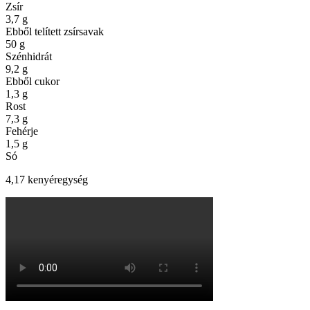
Zsír
3,7
g
Ebből telített zsírsavak
50
g
Szénhidrát
9,2
g
Ebből cukor
1,3
g
Rost
7,3
g
Fehérje
1,5
g
Só
4,17 kenyéregység