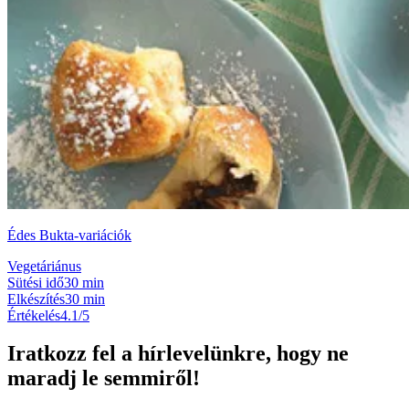
Édes Bukta-variációk
Vegetáriánus
Sütési idő
30 min
Elkészítés
30 min
Értékelés
4.1/5
Iratkozz fel a hírlevelünkre, hogy ne
maradj le semmiről!