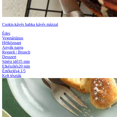
Csokis-kávés babka kávés mázzal
Édes
Vegetáriánus
Hétköznapi
Anyák napja
Reggeli / Brunch
Desszert
Sütési idő
35 min
Elkészítés
20 min
Értékelés
4.1/5
Kelt tészták