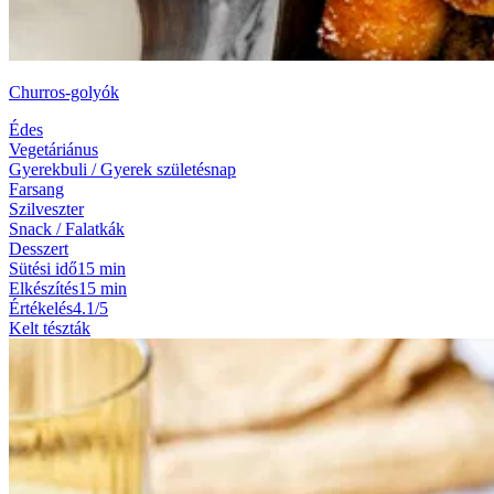
Churros-golyók
Édes
Vegetáriánus
Gyerekbuli / Gyerek születésnap
Farsang
Szilveszter
Snack / Falatkák
Desszert
Sütési idő
15 min
Elkészítés
15 min
Értékelés
4.1/5
Kelt tészták