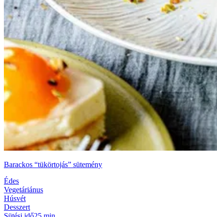
Barackos “tükörtojás” sütemény
Édes
Vegetáriánus
Húsvét
Desszert
Sütési idő
25 min