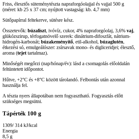
Friss, élesztős süteménytészta napraforgóolajjal és vajjal 500 g
(méret: kb 25 x 37 cm; nyújtott vastagság: kb. 4,7 mm)
Sütőpapírral feltekerve, sütésre kész.
Összetevők:
búzaliszt
, ivóvíz, cukor, 4% napraforgóolaj, 3,6%
vaj
,
glükózszirup, térfogatnövelő szerek: dinátrium-difoszfát, nátrium-
hidrogén-karbonát;
búzakeményítő
, etil-alkohol,
búzaglutén
,
étkezési só, emulgeálószer: zsírsavak mono- és digliceridjei; élesztő,
aroma (
tejet
tartalmaz).
Minőségét megőrzi (nap/hónap/év): lásd a csomagolás előoldalán
feltüntetett időpontot.
Hűtve, +2°C és +8°C között tárolandó. Felbontás után azonnal
használja fel.
A tészta nyers állapotában nem fogyasztható. Fogyasztás előtt
szükséges megsütni.
Tápérték 100 g
1309/ 314
kJ/kcal
Energia
8,5
g