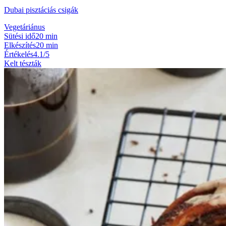
Dubai pisztáciás csigák
Vegetáriánus
Sütési idő
20 min
Elkészítés
20 min
Értékelés
4.1/5
Kelt tészták