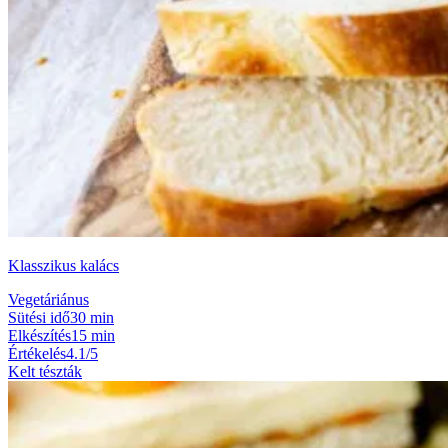
Klasszikus kalács
Vegetáriánus
Sütési idő
30 min
Elkészítés
15 min
Értékelés
4.1/5
Kelt tészták