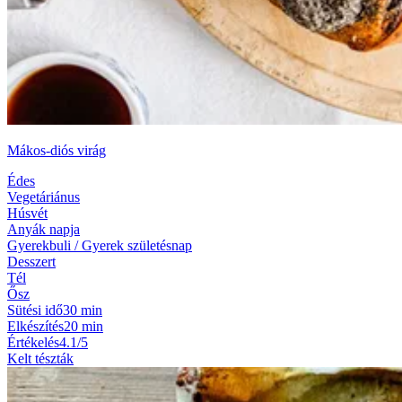
Mákos-diós virág
Édes
Vegetáriánus
Húsvét
Anyák napja
Gyerekbuli / Gyerek születésnap
Desszert
Tél
Ősz
Sütési idő
30 min
Elkészítés
20 min
Értékelés
4.1/5
Kelt tészták