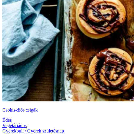
Csokis-diós csigák
Édes
Vegetáriánus
Gyerekbuli / Gyerek születésnap