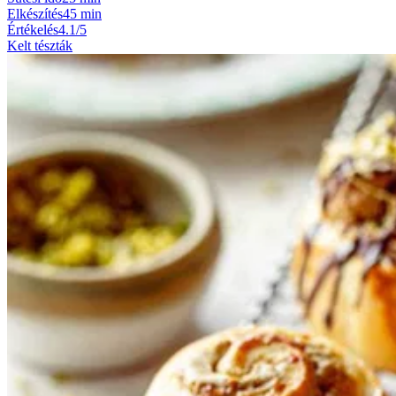
Elkészítés
45 min
Értékelés
4.1/5
Kelt tészták