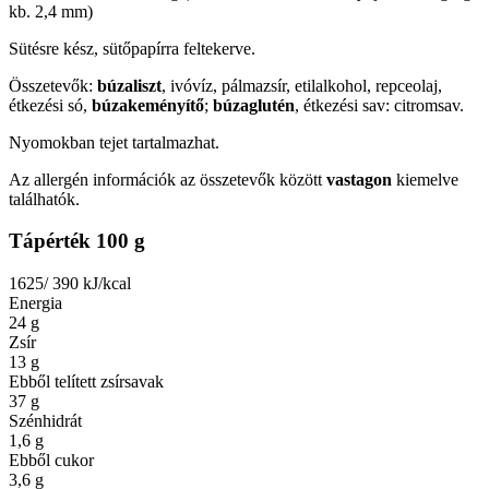
kb. 2,4 mm)
Sütésre kész, sütőpapírra feltekerve.
Összetevők:
búzaliszt
, ivóvíz, pálmazsír, etilalkohol, repceolaj,
étkezési só,
búzakeményítő
;
búzaglutén
, étkezési sav: citromsav.
Nyomokban tejet tartalmazhat.
Az allergén információk az összetevők között
vastagon
kiemelve
találhatók.
Tápérték 100 g
1625/ 390
kJ/kcal
Energia
24
g
Zsír
13
g
Ebből telített zsírsavak
37
g
Szénhidrát
1,6
g
Ebből cukor
3,6
g