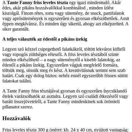
A
Tante Fanny friss leveles tészta
egy igazi mindentudó. Akár
édes, akár pikáns hozzávalókkal kombinálod , minden ízlést
kiszolgál. Finom rétes, torta vagy sütemény, de snack, partifalatok
vagy aprósütemények is egyszerűen és gyorsan elkészíthetőek. Amit
éppen megkívánsz. És minden úgy sikerül, ahogy azt elképzelted. A
siker garantált.
A teljes választék az édestől a pikáns ízekig
Legyen szó kézzel csipegethető falatkákról, töltött lekváros kifliről
vagy ropogós zöldséges rétesről. A friss leveles tésztából szinte
minden elkészíthető – a nagy süteménytől a kisebb falatokig, az
édestől a pikáns ízekig. Egyszerűen vágjuk megfelelő formára,
töltsük meg, süssük meg és kész. A kreativitásnak semmi sem szab
határt. Csak egy dolog biztos: nehéz ennél egyszerűbb frissen sütött
falatokat találni.
A Tante Fanny friss tésztájával gyorsan és egyszerűen ínycsiklandó
ételek varázsolhatók az asztalra. Legyen szó családi étkezésről vagy
baráti összejövetelről, a Tante Fanny mindenkinek sok örömteli
pillanatot szerez.
Hozzávalók
Friss leveles tészta 300 g (méret: kb. 24 x 40 cm, nyújtott vastagság: