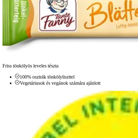
Friss tönkölyös leveles tészta
100% osztrák tönkölyliszttel
Vegetáriusok és vegánok számára ajánlott