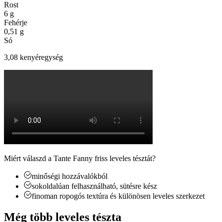
Rost
6
g
Fehérje
0,51
g
Só
3,08 kenyéregység
Miért válaszd a Tante Fanny friss leveles tésztát?
minőségi hozzávalókból
sokoldalúan felhasználható, sütésre kész
finoman ropogós textúra és különösen leveles szerkezet
Még több leveles tészta