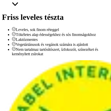
Friss leveles tészta
Leveles, sok finom réteggel
Tökéletes alap édességekhez és sós finomságokhoz
Laktózmentes
Vegetáriánusok és vegánok számára is ajánlott
Nem tartalmaz tartósítószert, ízfokozót, színezéket és
keményített zsírokat