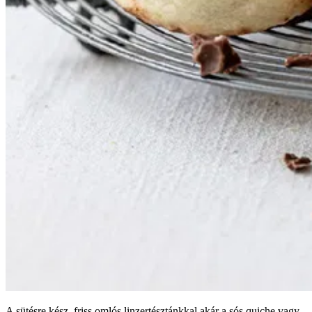
A sütésre kész, friss omlós linzertésztánkkal akár a sós quiche vagy