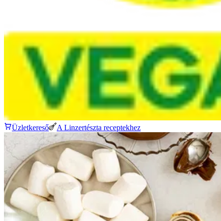
Üzletkereső
A Linzertészta receptekhez