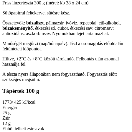
Friss linzertészta 300 g (méret: kb 38 x 24 cm)
Sütőpapírral feltekerve, sütésre kész.
Összetevők:
búzaliszt
, pálmazsír, ivóvíz, repceolaj, etil-alkohol,
búzakeményítő
, étkezési só, cukor, étkezési sav: citromsav;
antioxidáns: aszkorbinsav. Nyomokban tejet tartalmazhat.
Minőségét megőrzi (nap/hónap/év): lásd a csomagolás előoldalán
feltüntetett időpontot.
Hűtve, +2°C és +8°C között tárolandó. Felbontás után azonnal
használja fel.
A tészta nyers állapotában nem fogyasztható. Fogyasztás előtt
szükséges megsütni.
Tápérték 100 g
1773/ 425
kJ/kcal
Energia
25
g
Zsír
12
g
Ebből telített zsírsavak