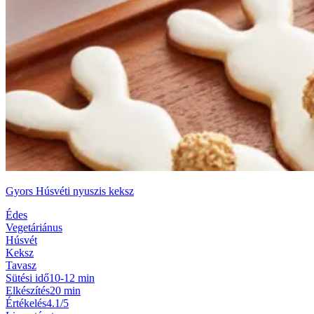
Gyors Húsvéti nyuszis keksz
Édes
Vegetáriánus
Húsvét
Keksz
Tavasz
Sütési idő
10-12 min
Elkészítés
20 min
Értékelés
4.1/5