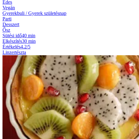
Édes
Vegán
Gyerekbuli / Gyerek születésnap
Parti
Desszert
Ősz
Sütési idő
40 min
Elkészítés
30 min
Értékelés
4.2/5
Linzertészta