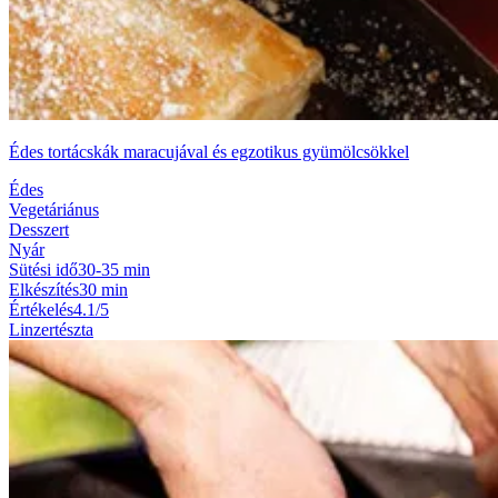
Édes tortácskák maracujával és egzotikus gyümölcsökkel
Édes
Vegetáriánus
Desszert
Nyár
Sütési idő
30-35 min
Elkészítés
30 min
Értékelés
4.1/5
Linzertészta