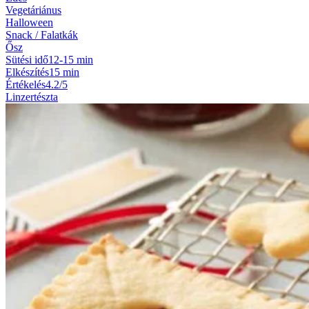
Vegetáriánus
Halloween
Snack / Falatkák
Ősz
Sütési idő
12-15 min
Elkészítés
15 min
Értékelés
4.2/5
Linzertészta