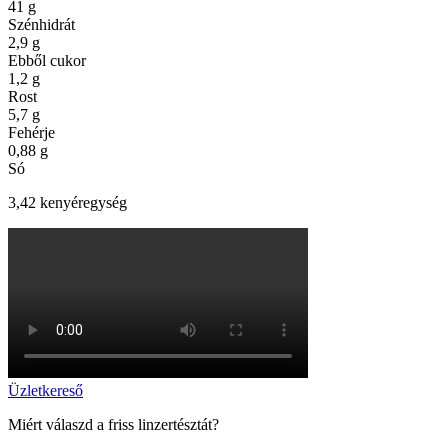
41
g
Szénhidrát
2,9
g
Ebből cukor
1,2
g
Rost
5,7
g
Fehérje
0,88
g
Só
3,42 kenyéregység
Üzletkereső
Miért válaszd a friss linzertésztát?