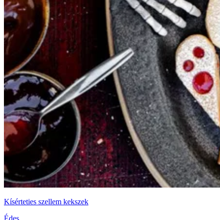
Kísérteties szellem kekszek
Édes