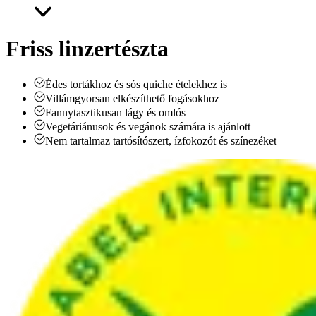
Friss linzertészta
Édes tortákhoz és sós quiche ételekhez is
Villámgyorsan elkészíthető fogásokhoz
Fannytasztikusan lágy és omlós
Vegetáriánusok és vegánok számára is ajánlott
Nem tartalmaz tartósítószert, ízfokozót és színezéket