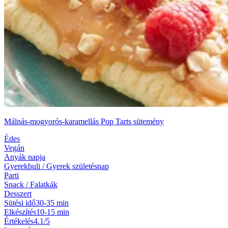
Málnás-mogyorós-karamellás Pop Tarts sütemény
Édes
Vegán
Anyák napja
Gyerekbuli / Gyerek születésnap
Parti
Snack / Falatkák
Desszert
Sütési idő
30-35 min
Elkészítés
10-15 min
Értékelés
4.1/5