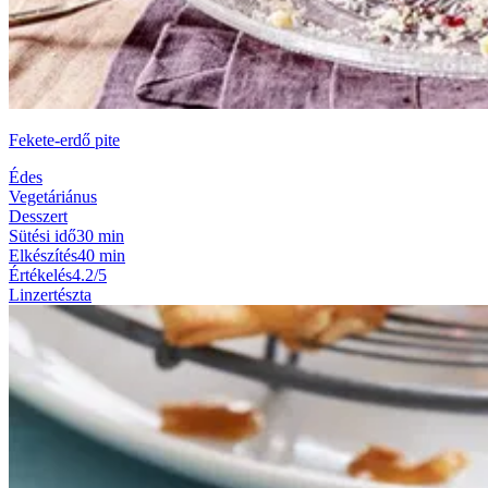
Fekete-erdő pite
Édes
Vegetáriánus
Desszert
Sütési idő
30 min
Elkészítés
40 min
Értékelés
4.2/5
Linzertészta