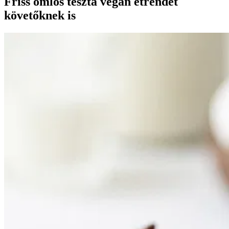
Friss omlós tészta vegán étrendet
követőknek is