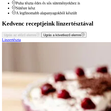
Puha tészta édes és sós süteményekhez is
Sütésre kész
A legfinomabb alapanyagokból készült
Kedvenc receptjeink linzertésztával
Ugrás az előző elemre
Ugrás a következő elemre
Linzertészta