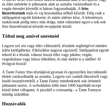
az édes tartelette is pillanatok alatt az asztalra varázsolható és a
vegán étrendet követők is bátran fogyaszthatják. A
friss
linzertésztánk
tojás és vaj hozzáadása nélkül készült. Elég csak a
sütőpapírral együtt kitekerni, és máris sütésre kész. A leleményes
szakácsnak pedig nincs más dolga, mint választani egyet a sok-sok
friss linzertésztával készült receptjeink közül.
Töltsd meg amivel szeretnéd
Legyen szó sós vagy édes változatról, tésztánk segítségével minden
ízlést kielégíthetsz. Elkészítése nagyon egyszerű: Sütőpapírral együtt
tekerd ki a tésztát, válassz hozzá édes vagy pikáns; vegán,
vegetáriánus vagy húsos tölteléket, és már mehet is a sütőbe! Jó
étvágyat hozzá!
A Tante Fanny friss tésztájával gyorsan és egyszerűen ínycsiklandó
ételek varázsolhatók az asztalra. Legyen szó családi étkezésről vagy
baráti összejövetelről, a Tante Fanny mindenkinek sok örömteli
pillanatot szerez. A weboldalon több mint 1000 kipróbált recept
közül lehet válogatni. A pizzától a croissantig - a Tante Fannyra
mindig számíthat.
Hozzávalók