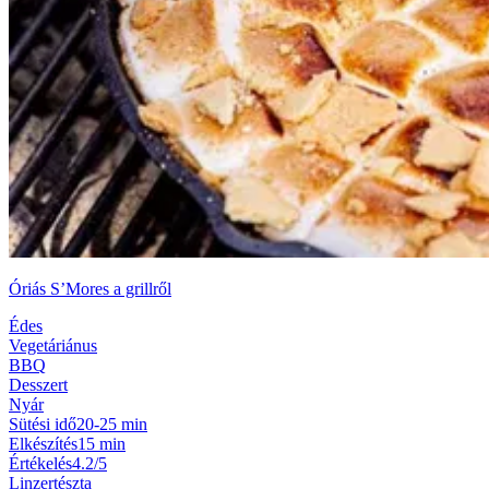
Óriás S’Mores a grillről
Édes
Vegetáriánus
BBQ
Desszert
Nyár
Sütési idő
20-25 min
Elkészítés
15 min
Értékelés
4.2/5
Linzertészta