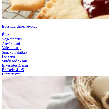
Édes szerelmes levelek
Édes
Vegetáriánus
Anyák napja
Valentin-nap
Snack / Falatkák
Desszert
Sütési idő
25 min
Elkészítés
15 min
Értékelés
4.1/5
Linzertészta