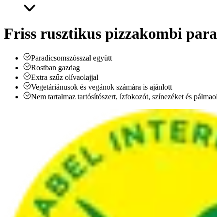
Friss rusztikus pizzakombi par
Paradicsomszósszal együtt
Rostban gazdag
Extra szűz olívaolajjal
Vegetáriánusok és vegánok számára is ajánlott
Nem tartalmaz tartósítószert, ízfokozót, színezéket és pálmaol