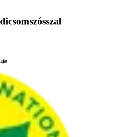
adicsomszósszal
ajat