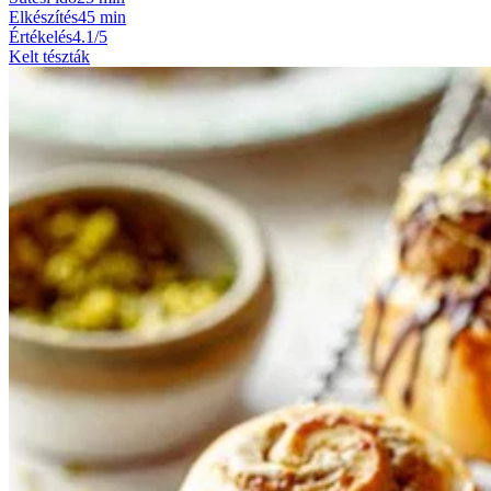
Elkészítés
45 min
Értékelés
4.1/5
Kelt tészták