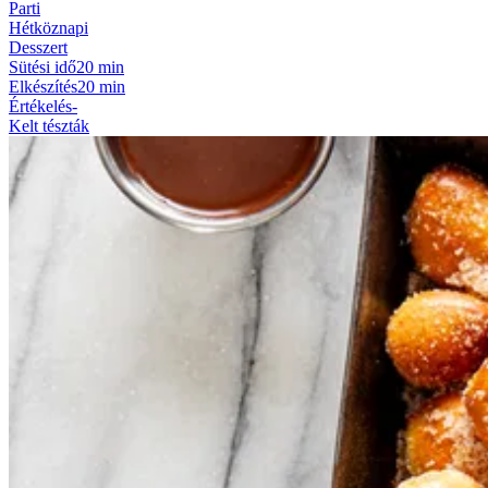
Parti
Hétköznapi
Desszert
Sütési idő
20 min
Elkészítés
20 min
Értékelés
-
Kelt tészták