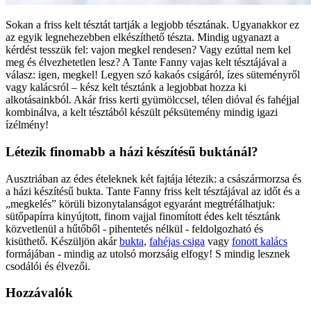
Sokan a friss kelt tésztát tartják a legjobb tésztának. Ugyanakkor ez
az egyik legnehezebben elkészíthető tészta. Mindig ugyanazt a
kérdést tesszük fel: vajon megkel rendesen? Vagy ezúttal nem kel
meg és élvezhetetlen lesz? A Tante Fanny vajas kelt tésztájával a
válasz: igen, megkel! Legyen szó kakaós csigáról, ízes süteményről
vagy kalácsról – kész kelt tésztánk a legjobbat hozza ki
alkotásainkból. Akár friss kerti gyümölccsel, télen dióval és fahéjjal
kombinálva, a kelt tésztából készült péksütemény mindig igazi
ízélmény!
Létezik finomabb a házi készítésű buktánál?
Ausztriában az édes ételeknek két fajtája létezik: a császármorzsa és
a házi készítésű bukta. Tante Fanny friss kelt tésztájával az időt és a
„megkelés” körüli bizonytalanságot egyaránt megtréfálhatjuk:
sütőpapírra kinyújtott, finom vajjal finomított édes kelt tésztánk
közvetlenül a hűtőből - pihentetés nélkül - feldolgozható és
kisüthető. Készüljön akár
bukta
,
fahéjas csiga
vagy
fonott kalács
formájában - mindig az utolsó morzsáig elfogy! S mindig lesznek
csodálói és élvezői.
Hozzávalók