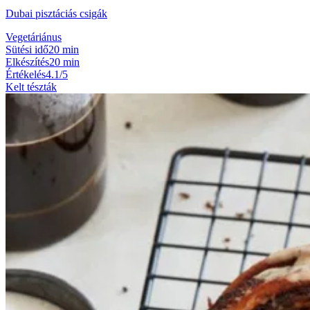
Dubai pisztáciás csigák
Vegetáriánus
Sütési idő
20 min
Elkészítés
20 min
Értékelés
4.1/5
Kelt tészták