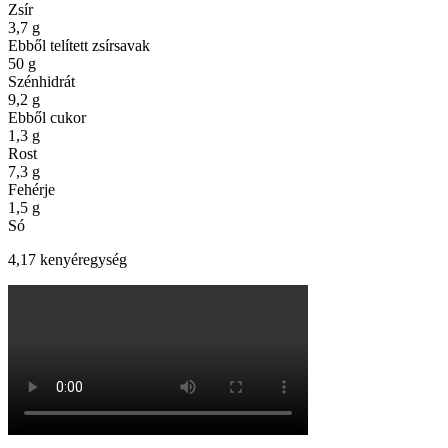
Zsír
3,7
g
Ebből telített zsírsavak
50
g
Szénhidrát
9,2
g
Ebből cukor
1,3
g
Rost
7,3
g
Fehérje
1,5
g
Só
4,17 kenyéregység