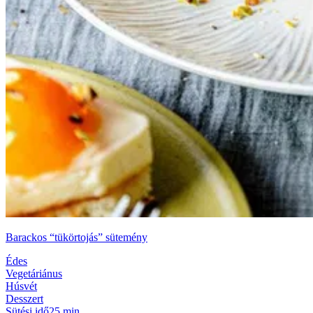
Barackos “tükörtojás” sütemény
Édes
Vegetáriánus
Húsvét
Desszert
Sütési idő
25 min