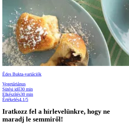
Édes Bukta-variációk
Vegetáriánus
Sütési idő
30 min
Elkészítés
30 min
Értékelés
4.1/5
Iratkozz fel a hírlevelünkre, hogy ne
maradj le semmiről!