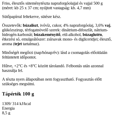
Friss, élesztős süteménytészta napraforgóolajjal és vajjal 500 g
(méret: kb 25 x 37 cm; nyújtott vastagság: kb. 4,7 mm)
Sütőpapírral feltekerve, sütésre kész.
Összetevők:
búzaliszt
, ivóvíz, cukor, 4% napraforgóolaj, 3,6%
vaj
,
glükózszirup, térfogatnövelő szerek: dinátrium-difoszfát, nátrium-
hidrogén-karbonát;
búzakeményítő
, etil-alkohol,
búzaglutén
,
étkezési só, emulgeálószer: zsírsavak mono- és digliceridjei; élesztő,
aroma (
tejet
tartalmaz).
Minőségét megőrzi (nap/hónap/év): lásd a csomagolás előoldalán
feltüntetett időpontot.
Hűtve, +2°C és +8°C között tárolandó. Felbontás után azonnal
használja fel.
A tészta nyers állapotában nem fogyasztható. Fogyasztás előtt
szükséges megsütni.
Tápérték 100 g
1309/ 314
kJ/kcal
Energia
8,5
g