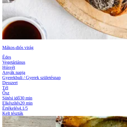
Mákos-diós virág
Édes
Vegetáriánus
Húsvét
Anyák napja
Gyerekbuli / Gyerek születésnap
Desszert
Tél
Ősz
Sütési idő
30 min
Elkészítés
20 min
Értékelés
4.1/5
Kelt tészták