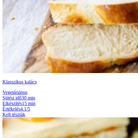
Klasszikus kalács
Vegetáriánus
Sütési idő
30 min
Elkészítés
15 min
Értékelés
4.1/5
Kelt tészták