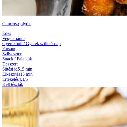
Churros-golyók
Édes
Vegetáriánus
Gyerekbuli / Gyerek születésnap
Farsang
Szilveszter
Snack / Falatkák
Desszert
Sütési idő
15 min
Elkészítés
15 min
Értékelés
4.1/5
Kelt tészták