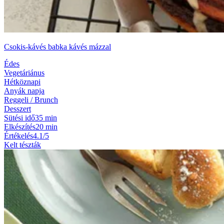
Csokis-kávés babka kávés mázzal
Édes
Vegetáriánus
Hétköznapi
Anyák napja
Reggeli / Brunch
Desszert
Sütési idő
35 min
Elkészítés
20 min
Értékelés
4.1/5
Kelt tészták