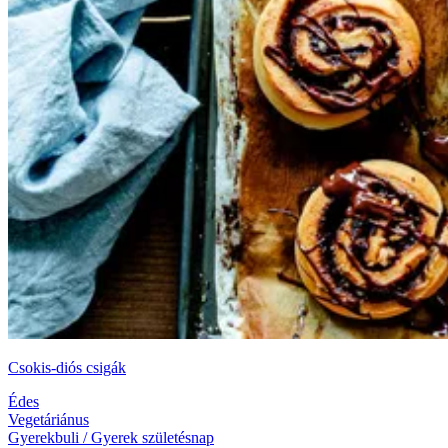
Csokis-diós csigák
Édes
Vegetáriánus
Gyerekbuli / Gyerek születésnap