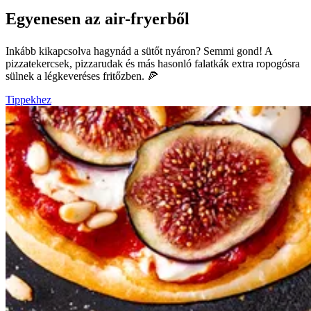
Egyenesen az air-fryerből
Inkább kikapcsolva hagynád a sütőt nyáron? Semmi gond! A
pizzatekercsek, pizzarudak és más hasonló falatkák extra ropogósra
sülnek a légkeveréses fritőzben. 🍕
Tippekhez