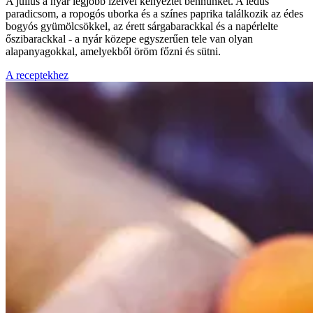
A július a nyár legjobb ízeivel kényeztet bennünket. A lédús
paradicsom, a ropogós uborka és a színes paprika találkozik az édes
bogyós gyümölcsökkel, az érett sárgabarackkal és a napérlelte
őszibarackkal - a nyár közepe egyszerűen tele van olyan
alapanyagokkal, amelyekből öröm főzni és sütni.
A receptekhez