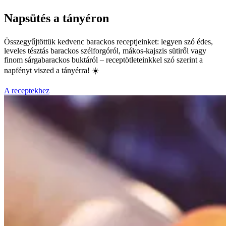
Napsütés a tányéron
Összegyűjtöttük kedvenc barackos receptjeinket: legyen szó édes,
leveles tésztás barackos szélforgóról, mákos-kajszis sütiről vagy
finom sárgabarackos buktáról – receptötleteinkkel szó szerint a
napfényt viszed a tányérra! ☀️
A receptekhez