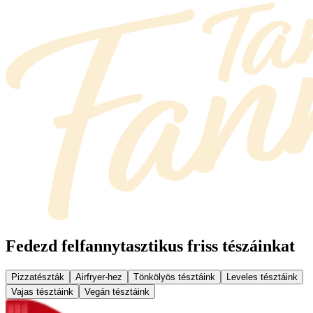
Fedezd fel
fannytasztikus friss tészáinkat
Pizzatészták
Airfryer-hez
Tönkölyös tésztáink
Leveles tésztáink
Vajas tésztáink
Vegán tésztáink