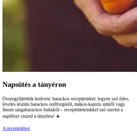
Napsütés a tányéron
Összegyűjtöttük kedvenc barackos receptjeinket: legyen szó édes,
leveles tésztás barackos szélforgóról, mákos-kajszis sütiről vagy
finom sárgabarackos buktáról – receptötleteinkkel szó szerint a
napfényt viszed a tányérra! ☀️
A receptekhez