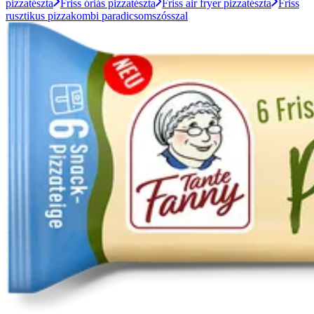
pizzatészta
Friss óriás pizzatészta
Friss air fryer pizzatészta
Friss
rusztikus pizzakombi paradicsomszósszal