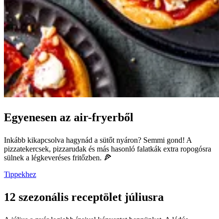
Egyenesen az air-fryerből
Inkább kikapcsolva hagynád a sütőt nyáron? Semmi gond! A
pizzatekercsek, pizzarudak és más hasonló falatkák extra ropogósra
sülnek a légkeveréses fritőzben. 🍕
Tippekhez
12 szezonális receptölet júliusra