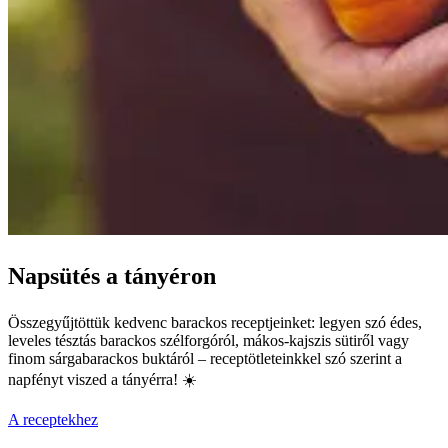
Napsütés a tányéron
Összegyűjtöttük kedvenc barackos receptjeinket: legyen szó édes,
leveles tésztás barackos szélforgóról, mákos-kajszis sütiről vagy
finom sárgabarackos buktáról – receptötleteinkkel szó szerint a
napfényt viszed a tányérra! ☀️
A receptekhez