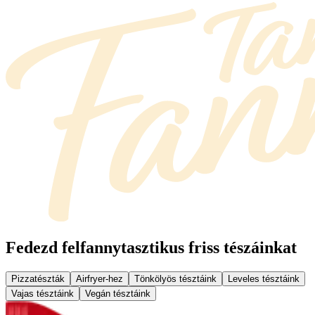
Fedezd fel
fannytasztikus friss tészáinkat
Pizzatészták
Airfryer-hez
Tönkölyös tésztáink
Leveles tésztáink
Vajas tésztáink
Vegán tésztáink