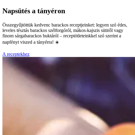
Napsütés a tányéron
Összegyűjtöttük kedvenc barackos receptjeinket: legyen szó édes,
leveles tésztás barackos szélforgóról, mákos-kajszis sütiről vagy
finom sárgabarackos buktáról – receptötleteinkkel szó szerint a
napfényt viszed a tányérra! ☀️
A receptekhez