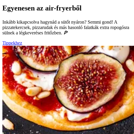
Egyenesen az air-fryerből
Inkább kikapcsolva hagynád a sütőt nyáron? Semmi gond! A
pizzatekercsek, pizzarudak és más hasonló falatkák extra ropogósra
sülnek a légkeveréses fritőzben. 🍕
Tippekhez