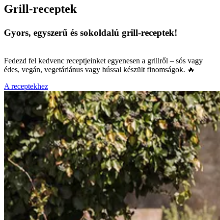
Grill-receptek
Gyors, egyszerű és sokoldalú grill-receptek!
Fedezd fel kedvenc receptjeinket egyenesen a grillről – sós vagy
édes, vegán, vegetáriánus vagy hússal készült finomságok. 🔥
A receptekhez