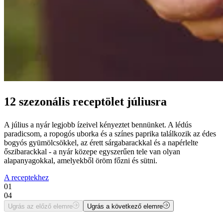
12 szezonális receptölet júliusra
A július a nyár legjobb ízeivel kényeztet bennünket. A lédús
paradicsom, a ropogós uborka és a színes paprika találkozik az édes
bogyós gyümölcsökkel, az érett sárgabarackkal és a napérlelte
őszibarackkal - a nyár közepe egyszerűen tele van olyan
alapanyagokkal, amelyekből öröm főzni és sütni.
A receptekhez
01
04
Ugrás az előző elemre
Ugrás a következő elemre