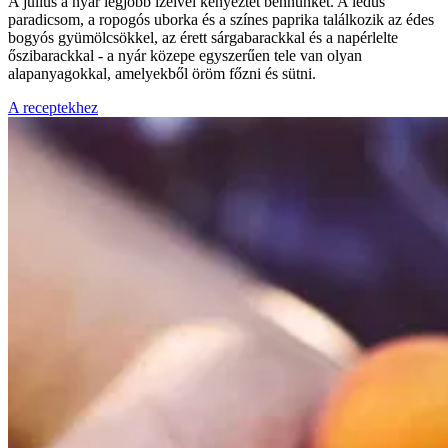
A július a nyár legjobb ízeivel kényeztet bennünket. A lédús
paradicsom, a ropogós uborka és a színes paprika találkozik az édes
bogyós gyümölcsökkel, az érett sárgabarackkal és a napérlelte
őszibarackkal - a nyár közepe egyszerűen tele van olyan
alapanyagokkal, amelyekből öröm főzni és sütni.
A receptekhez