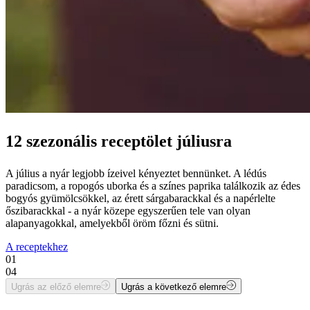
12 szezonális receptölet júliusra
A július a nyár legjobb ízeivel kényeztet bennünket. A lédús
paradicsom, a ropogós uborka és a színes paprika találkozik az édes
bogyós gyümölcsökkel, az érett sárgabarackkal és a napérlelte
őszibarackkal - a nyár közepe egyszerűen tele van olyan
alapanyagokkal, amelyekből öröm főzni és sütni.
A receptekhez
01
04
Ugrás az előző elemre
Ugrás a következő elemre