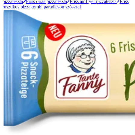
pizzatészta
Friss óriás pizzatészta
Friss air fryer pizzatészta
Friss
rusztikus pizzakombi paradicsomszósszal