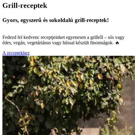
Grill-receptek
Gyors, egyszerű és sokoldalú grill-receptek!
Fedezd fel kedvenc receptjeinket egyenesen a grillről – sós vagy
édes, vegán, vegetáriánus vagy hússal készült finomságok. 🔥
A receptekhez