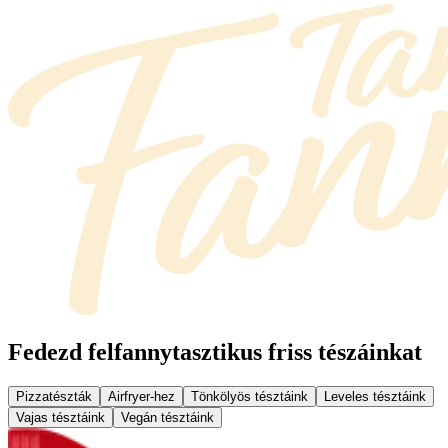
Fedezd fel
fannytasztikus friss tészáinkat
Pizzatészták
Airfryer-hez
Tönkölyös tésztáink
Leveles tésztáink
Vajas tésztáink
Vegán tésztáink