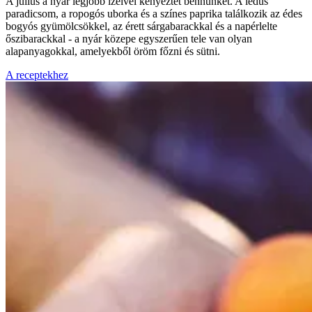
A július a nyár legjobb ízeivel kényeztet bennünket. A lédús
paradicsom, a ropogós uborka és a színes paprika találkozik az édes
bogyós gyümölcsökkel, az érett sárgabarackkal és a napérlelte
őszibarackkal - a nyár közepe egyszerűen tele van olyan
alapanyagokkal, amelyekből öröm főzni és sütni.
A receptekhez