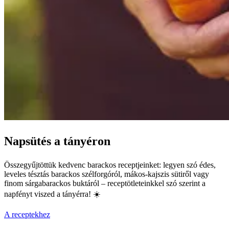
Napsütés a tányéron
Összegyűjtöttük kedvenc barackos receptjeinket: legyen szó édes,
leveles tésztás barackos szélforgóról, mákos-kajszis sütiről vagy
finom sárgabarackos buktáról – receptötleteinkkel szó szerint a
napfényt viszed a tányérra! ☀️
A receptekhez