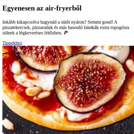
Egyenesen az air-fryerből
Inkább kikapcsolva hagynád a sütőt nyáron? Semmi gond! A
pizzatekercsek, pizzarudak és más hasonló falatkák extra ropogósra
sülnek a légkeveréses fritőzben. 🍕
Tippekhez