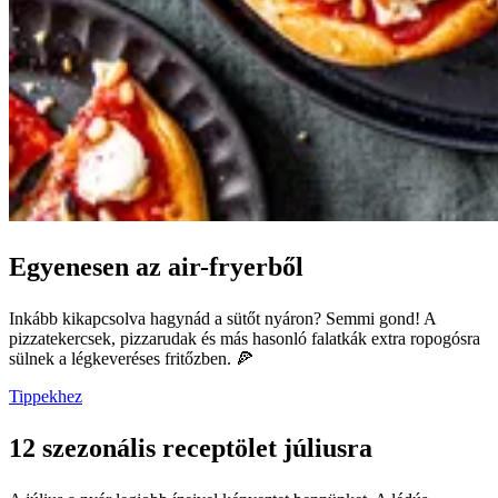
Egyenesen az air-fryerből
Inkább kikapcsolva hagynád a sütőt nyáron? Semmi gond! A
pizzatekercsek, pizzarudak és más hasonló falatkák extra ropogósra
sülnek a légkeveréses fritőzben. 🍕
Tippekhez
12 szezonális receptölet júliusra