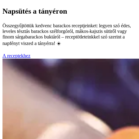
Napsütés a tányéron
Összegyűjtöttük kedvenc barackos receptjeinket: legyen szó édes,
leveles tésztás barackos szélforgóról, mákos-kajszis sütiről vagy
finom sárgabarackos buktáról – receptötleteinkkel szó szerint a
napfényt viszed a tányérra! ☀️
A receptekhez