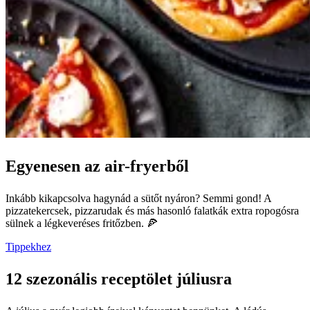
Egyenesen az air-fryerből
Inkább kikapcsolva hagynád a sütőt nyáron? Semmi gond! A
pizzatekercsek, pizzarudak és más hasonló falatkák extra ropogósra
sülnek a légkeveréses fritőzben. 🍕
Tippekhez
12 szezonális receptölet júliusra