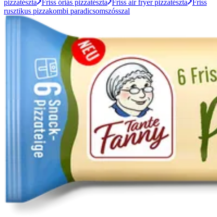
pizzatészta
Friss óriás pizzatészta
Friss air fryer pizzatészta
Friss
rusztikus pizzakombi paradicsomszósszal