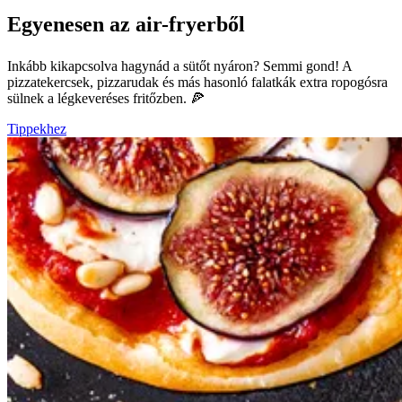
Egyenesen az air-fryerből
Inkább kikapcsolva hagynád a sütőt nyáron? Semmi gond! A
pizzatekercsek, pizzarudak és más hasonló falatkák extra ropogósra
sülnek a légkeveréses fritőzben. 🍕
Tippekhez