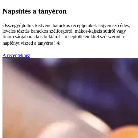
Napsütés a tányéron
Összegyűjtöttük kedvenc barackos receptjeinket: legyen szó édes,
leveles tésztás barackos szélforgóról, mákos-kajszis sütiről vagy
finom sárgabarackos buktáról – receptötleteinkkel szó szerint a
napfényt viszed a tányérra! ☀️
A receptekhez