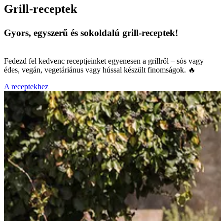
Grill-receptek
Gyors, egyszerű és sokoldalú grill-receptek!
Fedezd fel kedvenc receptjeinket egyenesen a grillről – sós vagy
édes, vegán, vegetáriánus vagy hússal készült finomságok. 🔥
A receptekhez