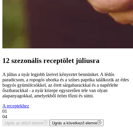
12 szezonális receptölet júliusra
A július a nyár legjobb ízeivel kényeztet bennünket. A lédús
paradicsom, a ropogós uborka és a színes paprika találkozik az édes
bogyós gyümölcsökkel, az érett sárgabarackkal és a napérlelte
őszibarackkal - a nyár közepe egyszerűen tele van olyan
alapanyagokkal, amelyekből öröm főzni és sütni.
A receptekhez
01
04
Ugrás az előző elemre
Ugrás a következő elemre