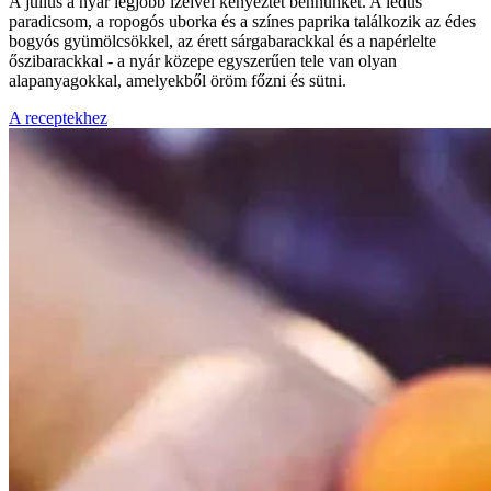
A július a nyár legjobb ízeivel kényeztet bennünket. A lédús
paradicsom, a ropogós uborka és a színes paprika találkozik az édes
bogyós gyümölcsökkel, az érett sárgabarackkal és a napérlelte
őszibarackkal - a nyár közepe egyszerűen tele van olyan
alapanyagokkal, amelyekből öröm főzni és sütni.
A receptekhez