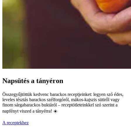
Napsütés a tányéron
Összegyűjtöttük kedvenc barackos receptjeinket: legyen szó édes,
leveles tésztás barackos szélforgóról, mákos-kajszis sütiről vagy
finom sárgabarackos buktáról – receptötleteinkkel szó szerint a
napfényt viszed a tányérra! ☀️
A receptekhez