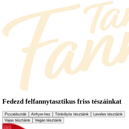
Fedezd fel
fannytasztikus friss tészáinkat
Pizzatészták
Airfryer-hez
Tönkölyös tésztáink
Leveles tésztáink
Vajas tésztáink
Vegán tésztáink