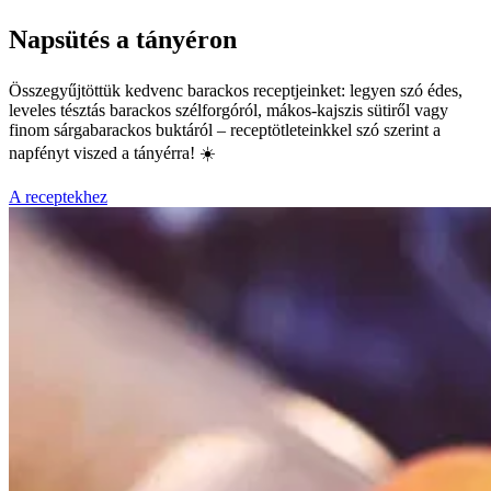
Napsütés a tányéron
Összegyűjtöttük kedvenc barackos receptjeinket: legyen szó édes,
leveles tésztás barackos szélforgóról, mákos-kajszis sütiről vagy
finom sárgabarackos buktáról – receptötleteinkkel szó szerint a
napfényt viszed a tányérra! ☀️
A receptekhez