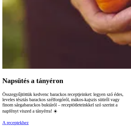
Napsütés a tányéron
Összegyűjtöttük kedvenc barackos receptjeinket: legyen szó édes,
leveles tésztás barackos szélforgóról, mákos-kajszis sütiről vagy
finom sárgabarackos buktáról – receptötleteinkkel szó szerint a
napfényt viszed a tányérra! ☀️
A receptekhez