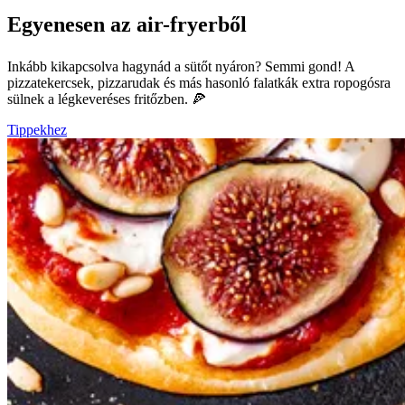
Egyenesen az air-fryerből
Inkább kikapcsolva hagynád a sütőt nyáron? Semmi gond! A
pizzatekercsek, pizzarudak és más hasonló falatkák extra ropogósra
sülnek a légkeveréses fritőzben. 🍕
Tippekhez