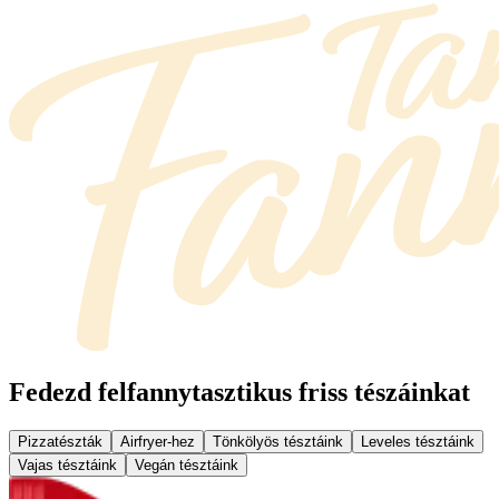
Fedezd fel
fannytasztikus friss tészáinkat
Pizzatészták
Airfryer-hez
Tönkölyös tésztáink
Leveles tésztáink
Vajas tésztáink
Vegán tésztáink