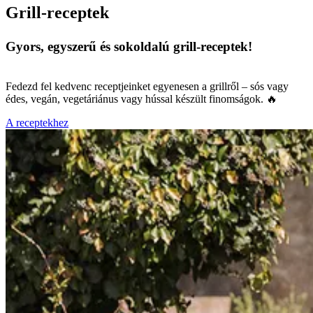
Grill-receptek
Gyors, egyszerű és sokoldalú grill-receptek!
Fedezd fel kedvenc receptjeinket egyenesen a grillről – sós vagy
édes, vegán, vegetáriánus vagy hússal készült finomságok. 🔥
A receptekhez