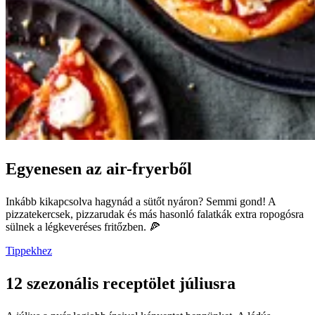
Egyenesen az air-fryerből
Inkább kikapcsolva hagynád a sütőt nyáron? Semmi gond! A
pizzatekercsek, pizzarudak és más hasonló falatkák extra ropogósra
sülnek a légkeveréses fritőzben. 🍕
Tippekhez
12 szezonális receptölet júliusra