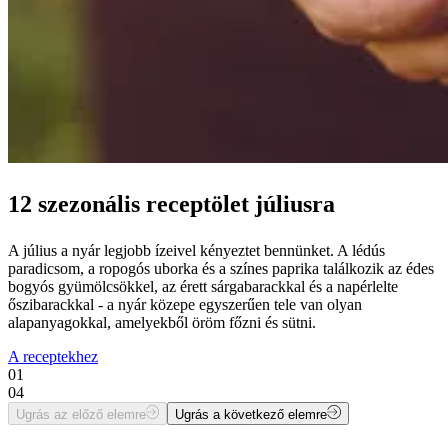
12 szezonális receptölet júliusra
A július a nyár legjobb ízeivel kényeztet bennünket. A lédús
paradicsom, a ropogós uborka és a színes paprika találkozik az édes
bogyós gyümölcsökkel, az érett sárgabarackkal és a napérlelte
őszibarackkal - a nyár közepe egyszerűen tele van olyan
alapanyagokkal, amelyekből öröm főzni és sütni.
A receptekhez
01
04
Ugrás az előző elemre
Ugrás a következő elemre