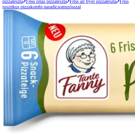
pizzatészta
Friss óriás pizzatészta
Friss air fryer pizzatészta
Friss
rusztikus pizzakombi paradicsomszósszal