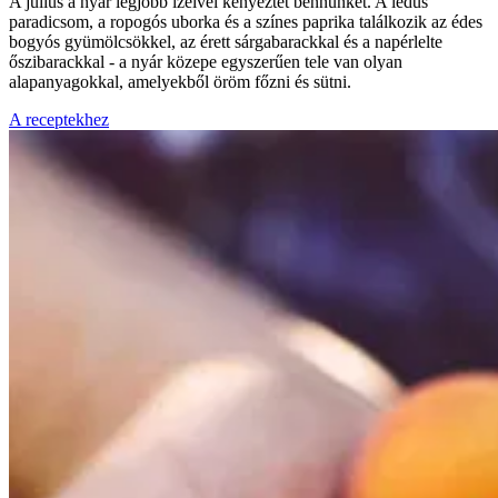
A július a nyár legjobb ízeivel kényeztet bennünket. A lédús
paradicsom, a ropogós uborka és a színes paprika találkozik az édes
bogyós gyümölcsökkel, az érett sárgabarackkal és a napérlelte
őszibarackkal - a nyár közepe egyszerűen tele van olyan
alapanyagokkal, amelyekből öröm főzni és sütni.
A receptekhez