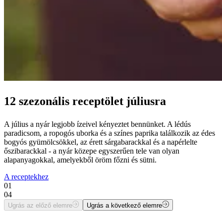
12 szezonális receptölet júliusra
A július a nyár legjobb ízeivel kényeztet bennünket. A lédús
paradicsom, a ropogós uborka és a színes paprika találkozik az édes
bogyós gyümölcsökkel, az érett sárgabarackkal és a napérlelte
őszibarackkal - a nyár közepe egyszerűen tele van olyan
alapanyagokkal, amelyekből öröm főzni és sütni.
A receptekhez
01
04
Ugrás az előző elemre
Ugrás a következő elemre