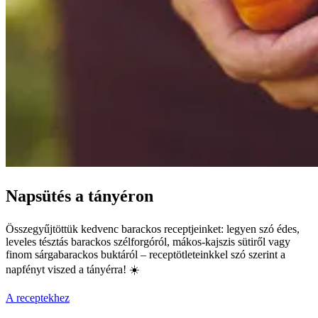
Napsütés a tányéron
Összegyűjtöttük kedvenc barackos receptjeinket: legyen szó édes,
leveles tésztás barackos szélforgóról, mákos-kajszis sütiről vagy
finom sárgabarackos buktáról – receptötleteinkkel szó szerint a
napfényt viszed a tányérra! ☀️
A receptekhez