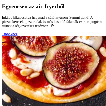
Egyenesen az air-fryerből
Inkább kikapcsolva hagynád a sütőt nyáron? Semmi gond! A
pizzatekercsek, pizzarudak és más hasonló falatkák extra ropogósra
sülnek a légkeveréses fritőzben. 🍕
Tippekhez