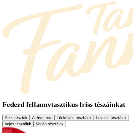
Fedezd fel
fannytasztikus friss tészáinkat
Pizzatészták
Airfryer-hez
Tönkölyös tésztáink
Leveles tésztáink
Vajas tésztáink
Vegán tésztáink