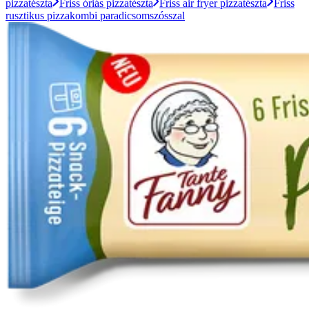
pizzatészta
Friss óriás pizzatészta
Friss air fryer pizzatészta
Friss
rusztikus pizzakombi paradicsomszósszal