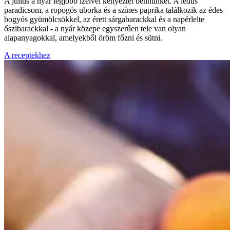
A július a nyár legjobb ízeivel kényeztet bennünket. A lédús
paradicsom, a ropogós uborka és a színes paprika találkozik az édes
bogyós gyümölcsökkel, az érett sárgabarackkal és a napérlelte
őszibarackkal - a nyár közepe egyszerűen tele van olyan
alapanyagokkal, amelyekből öröm főzni és sütni.
A receptekhez