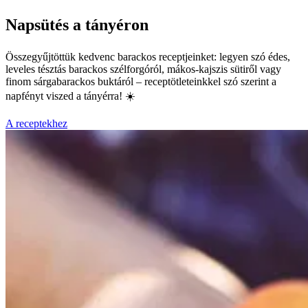
Napsütés a tányéron
Összegyűjtöttük kedvenc barackos receptjeinket: legyen szó édes,
leveles tésztás barackos szélforgóról, mákos-kajszis sütiről vagy
finom sárgabarackos buktáról – receptötleteinkkel szó szerint a
napfényt viszed a tányérra! ☀️
A receptekhez