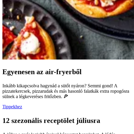
Egyenesen az air-fryerből
Inkább kikapcsolva hagynád a sütőt nyáron? Semmi gond! A
pizzatekercsek, pizzarudak és más hasonló falatkák extra ropogósra
sülnek a légkeveréses fritőzben. 🍕
Tippekhez
12 szezonális receptölet júliusra