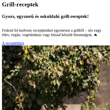
Grill-receptek
Gyors, egyszerű és sokoldalú grill-receptek!
Fedezd fel kedvenc receptjeinket egyenesen a grillről – sós vagy
édes, vegán, vegetáriánus vagy hússal készült finomságok. 🔥
A receptekhez