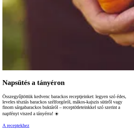
Napsütés a tányéron
Összegyűjtöttük kedvenc barackos receptjeinket: legyen szó édes,
leveles tésztás barackos szélforgóról, mákos-kajszis sütiről vagy
finom sárgabarackos buktáról – receptötleteinkkel szó szerint a
napfényt viszed a tányérra! ☀️
A receptekhez