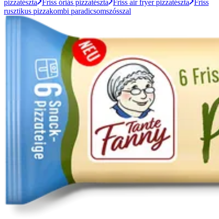
pizzatészta
Friss óriás pizzatészta
Friss air fryer pizzatészta
Friss
rusztikus pizzakombi paradicsomszósszal