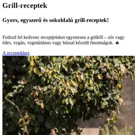
Grill-receptek
Gyors, egyszerű és sokoldalú grill-receptek!
Fedezd fel kedvenc receptjeinket egyenesen a grillről – sós vagy
édes, vegán, vegetáriánus vagy hússal készült finomságok. 🔥
A receptekhez