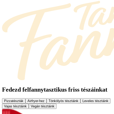
Fedezd fel
fannytasztikus friss tészáinkat
Pizzatészták
Airfryer-hez
Tönkölyös tésztáink
Leveles tésztáink
Vajas tésztáink
Vegán tésztáink