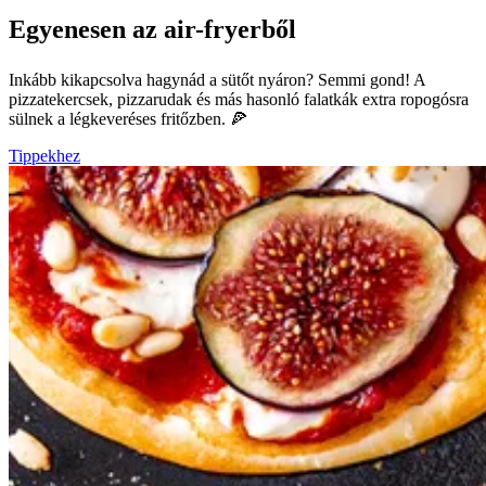
Egyenesen az air-fryerből
Inkább kikapcsolva hagynád a sütőt nyáron? Semmi gond! A
pizzatekercsek, pizzarudak és más hasonló falatkák extra ropogósra
sülnek a légkeveréses fritőzben. 🍕
Tippekhez