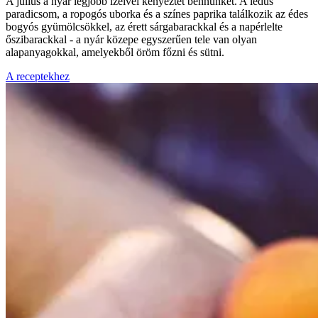
A július a nyár legjobb ízeivel kényeztet bennünket. A lédús
paradicsom, a ropogós uborka és a színes paprika találkozik az édes
bogyós gyümölcsökkel, az érett sárgabarackkal és a napérlelte
őszibarackkal - a nyár közepe egyszerűen tele van olyan
alapanyagokkal, amelyekből öröm főzni és sütni.
A receptekhez