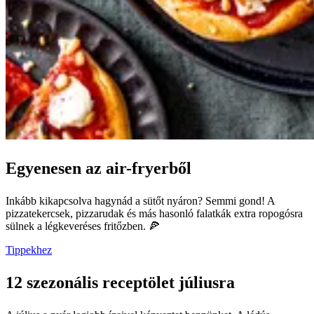
Egyenesen az air-fryerből
Inkább kikapcsolva hagynád a sütőt nyáron? Semmi gond! A
pizzatekercsek, pizzarudak és más hasonló falatkák extra ropogósra
sülnek a légkeveréses fritőzben. 🍕
Tippekhez
12 szezonális receptölet júliusra