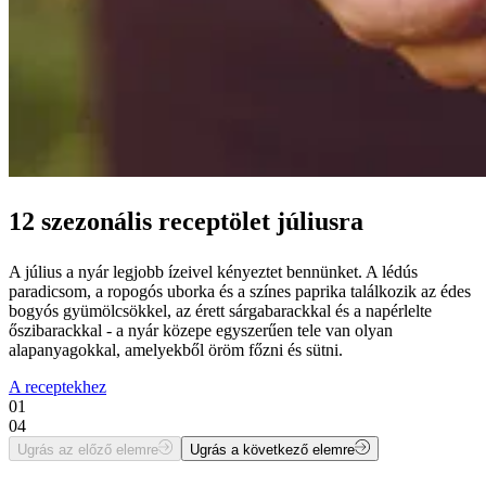
12 szezonális receptölet júliusra
A július a nyár legjobb ízeivel kényeztet bennünket. A lédús
paradicsom, a ropogós uborka és a színes paprika találkozik az édes
bogyós gyümölcsökkel, az érett sárgabarackkal és a napérlelte
őszibarackkal - a nyár közepe egyszerűen tele van olyan
alapanyagokkal, amelyekből öröm főzni és sütni.
A receptekhez
01
04
Ugrás az előző elemre
Ugrás a következő elemre