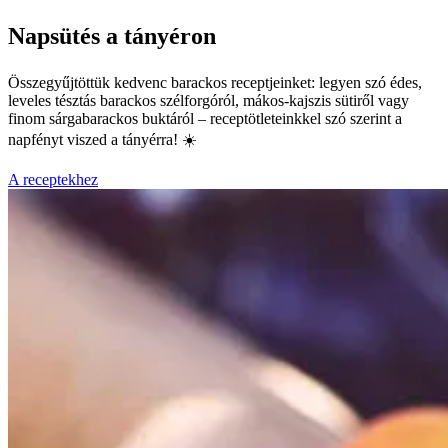
Napsütés a tányéron
Összegyűjtöttük kedvenc barackos receptjeinket: legyen szó édes,
leveles tésztás barackos szélforgóról, mákos-kajszis sütiről vagy
finom sárgabarackos buktáról – receptötleteinkkel szó szerint a
napfényt viszed a tányérra! ☀️
A receptekhez