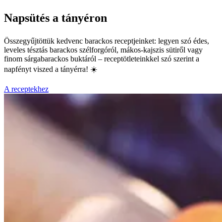
Napsütés a tányéron
Összegyűjtöttük kedvenc barackos receptjeinket: legyen szó édes,
leveles tésztás barackos szélforgóról, mákos-kajszis sütiről vagy
finom sárgabarackos buktáról – receptötleteinkkel szó szerint a
napfényt viszed a tányérra! ☀️
A receptekhez