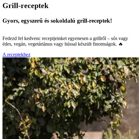
Grill-receptek
Gyors, egyszerű és sokoldalú grill-receptek!
Fedezd fel kedvenc receptjeinket egyenesen a grillről – sós vagy
édes, vegán, vegetáriánus vagy hússal készült finomságok. 🔥
A receptekhez