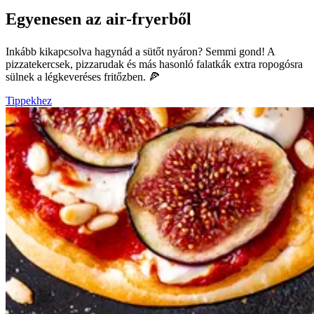
Egyenesen az air-fryerből
Inkább kikapcsolva hagynád a sütőt nyáron? Semmi gond! A
pizzatekercsek, pizzarudak és más hasonló falatkák extra ropogósra
sülnek a légkeveréses fritőzben. 🍕
Tippekhez