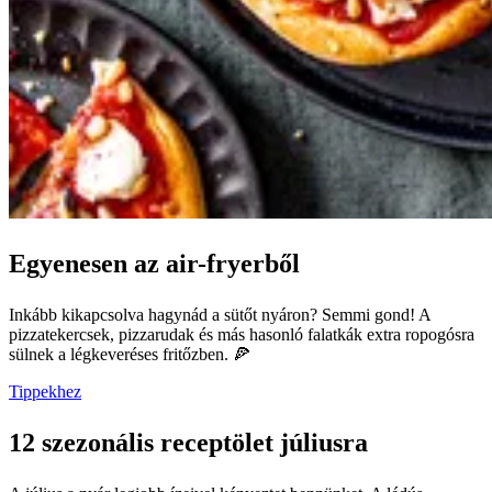
Egyenesen az air-fryerből
Inkább kikapcsolva hagynád a sütőt nyáron? Semmi gond! A
pizzatekercsek, pizzarudak és más hasonló falatkák extra ropogósra
sülnek a légkeveréses fritőzben. 🍕
Tippekhez
12 szezonális receptölet júliusra