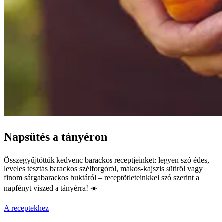
Napsütés a tányéron
Összegyűjtöttük kedvenc barackos receptjeinket: legyen szó édes,
leveles tésztás barackos szélforgóról, mákos-kajszis sütiről vagy
finom sárgabarackos buktáról – receptötleteinkkel szó szerint a
napfényt viszed a tányérra! ☀️
A receptekhez