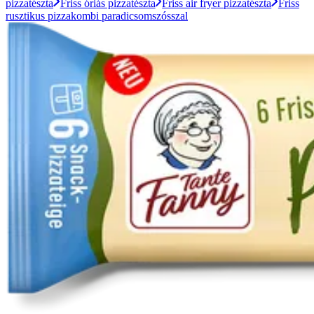
pizzatészta
Friss óriás pizzatészta
Friss air fryer pizzatészta
Friss
rusztikus pizzakombi paradicsomszósszal