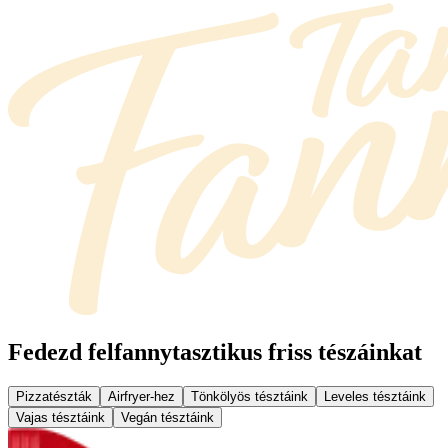
Fedezd fel
fannytasztikus friss tészáinkat
Pizzatészták
Airfryer-hez
Tönkölyös tésztáink
Leveles tésztáink
Vajas tésztáink
Vegán tésztáink