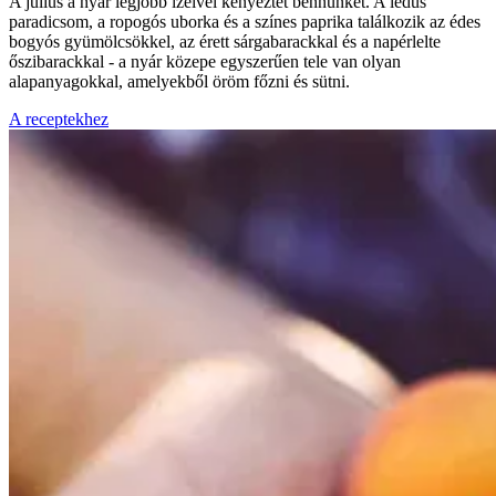
A július a nyár legjobb ízeivel kényeztet bennünket. A lédús
paradicsom, a ropogós uborka és a színes paprika találkozik az édes
bogyós gyümölcsökkel, az érett sárgabarackkal és a napérlelte
őszibarackkal - a nyár közepe egyszerűen tele van olyan
alapanyagokkal, amelyekből öröm főzni és sütni.
A receptekhez