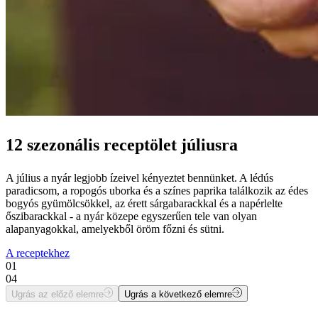
12 szezonális receptölet júliusra
A július a nyár legjobb ízeivel kényeztet bennünket. A lédús
paradicsom, a ropogós uborka és a színes paprika találkozik az édes
bogyós gyümölcsökkel, az érett sárgabarackkal és a napérlelte
őszibarackkal - a nyár közepe egyszerűen tele van olyan
alapanyagokkal, amelyekből öröm főzni és sütni.
A receptekhez
01
04
Ugrás az előző elemre
Ugrás a következő elemre