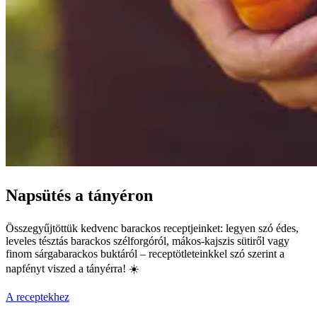
Napsütés a tányéron
Összegyűjtöttük kedvenc barackos receptjeinket: legyen szó édes,
leveles tésztás barackos szélforgóról, mákos-kajszis sütiről vagy
finom sárgabarackos buktáról – receptötleteinkkel szó szerint a
napfényt viszed a tányérra! ☀️
A receptekhez