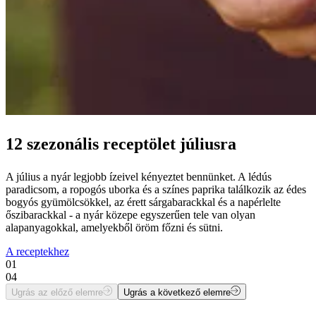
12 szezonális receptölet júliusra
A július a nyár legjobb ízeivel kényeztet bennünket. A lédús
paradicsom, a ropogós uborka és a színes paprika találkozik az édes
bogyós gyümölcsökkel, az érett sárgabarackkal és a napérlelte
őszibarackkal - a nyár közepe egyszerűen tele van olyan
alapanyagokkal, amelyekből öröm főzni és sütni.
A receptekhez
01
04
Ugrás az előző elemre
Ugrás a következő elemre