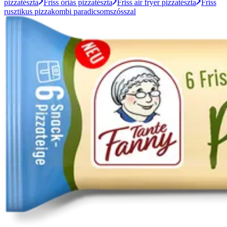
pizzatészta
Friss óriás pizzatészta
Friss air fryer pizzatészta
Friss
rusztikus pizzakombi paradicsomszósszal