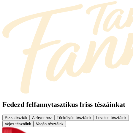
Fedezd fel
fannytasztikus friss tészáinkat
Pizzatészták
Airfryer-hez
Tönkölyös tésztáink
Leveles tésztáink
Vajas tésztáink
Vegán tésztáink