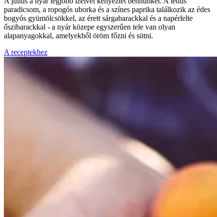
A július a nyár legjobb ízeivel kényeztet bennünket. A lédús
paradicsom, a ropogós uborka és a színes paprika találkozik az édes
bogyós gyümölcsökkel, az érett sárgabarackkal és a napérlelte
őszibarackkal - a nyár közepe egyszerűen tele van olyan
alapanyagokkal, amelyekből öröm főzni és sütni.
A receptekhez