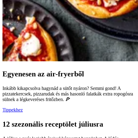
Egyenesen az air-fryerből
Inkább kikapcsolva hagynád a sütőt nyáron? Semmi gond! A
pizzatekercsek, pizzarudak és más hasonló falatkák extra ropogósra
sülnek a légkeveréses fritőzben. 🍕
Tippekhez
12 szezonális receptölet júliusra