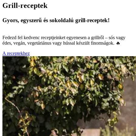
Grill-receptek
Gyors, egyszerű és sokoldalú grill-receptek!
Fedezd fel kedvenc receptjeinket egyenesen a grillről – sós vagy
édes, vegán, vegetáriánus vagy hússal készült finomságok. 🔥
A receptekhez