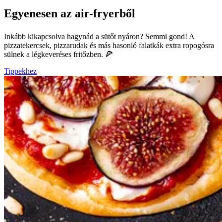
Egyenesen az air-fryerből
Inkább kikapcsolva hagynád a sütőt nyáron? Semmi gond! A
pizzatekercsek, pizzarudak és más hasonló falatkák extra ropogósra
sülnek a légkeveréses fritőzben. 🍕
Tippekhez