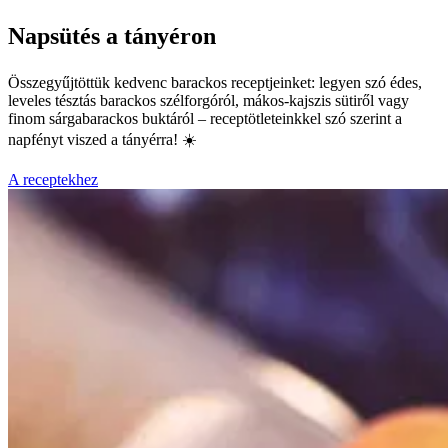
Napsütés a tányéron
Összegyűjtöttük kedvenc barackos receptjeinket: legyen szó édes,
leveles tésztás barackos szélforgóról, mákos-kajszis sütiről vagy
finom sárgabarackos buktáról – receptötleteinkkel szó szerint a
napfényt viszed a tányérra! ☀️
A receptekhez