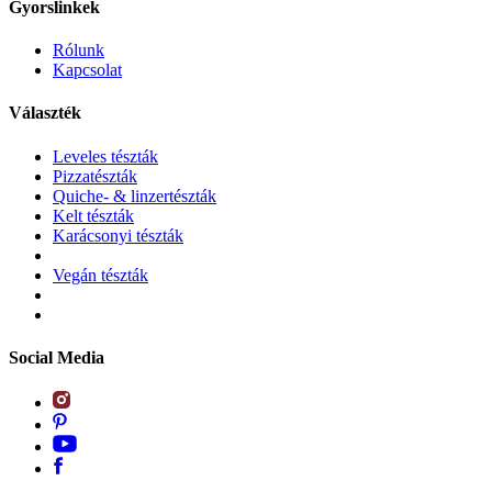
Gyorslinkek
Rólunk
Kapcsolat
Választék
Leveles tészták
Pizzatészták
Quiche- & linzertészták
Kelt tészták
Karácsonyi tészták
Vegán tészták
Social Media