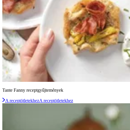
Tante Fanny receptgyűjtemények
A receptötletekhez
A receptötletekhez