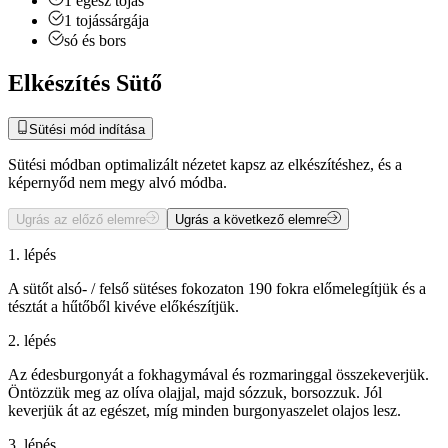
1
egész
tojás
1
tojássárgája
só és bors
Elkészítés Sütő
Sütési mód indítása
Sütési módban optimalizált nézetet kapsz az elkészítéshez, és a
képernyőd nem megy alvó módba.
Ugrás az előző elemre
Ugrás a következő elemre
1. lépés
A sütőt alsó- / felső sütéses fokozaton 190 fokra előmelegítjük és a
tésztát a hűtőből kivéve előkészítjük.
2. lépés
Az édesburgonyát a fokhagymával és rozmaringgal összekeverjük.
Öntözzük meg az olíva olajjal, majd sózzuk, borsozzuk. Jól
keverjük át az egészet, míg minden burgonyaszelet olajos lesz.
3. lépés