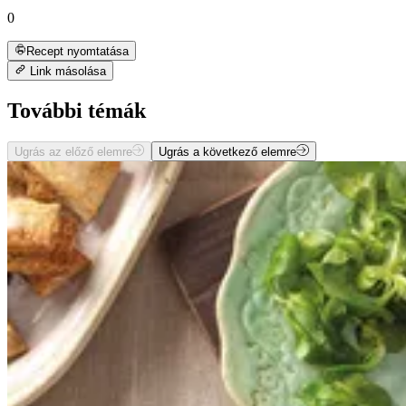
0
Recept nyomtatása
Link másolása
További témák
Ugrás az előző elemre
Ugrás a következő elemre