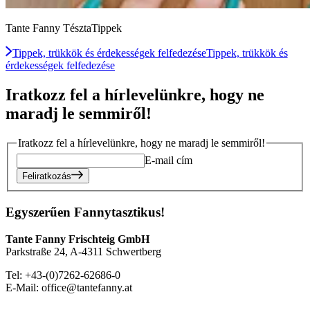
Tante Fanny TésztaTippek
Tippek, trükkök és érdekességek felfedezése
Tippek, trükkök és
érdekességek felfedezése
Iratkozz fel a hírlevelünkre, hogy ne
maradj le semmiről!
Iratkozz fel a hírlevelünkre, hogy ne maradj le semmiről!
E-mail cím
Feliratkozás
Egyszerűen Fannytasztikus!
Tante Fanny Frischteig GmbH
Parkstraße 24, A-4311 Schwertberg
Tel: +43-(0)7262-62686-0
E-Mail: office@tantefanny.at