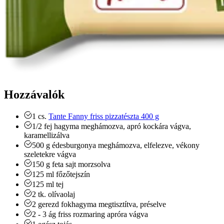
Hozzávalók
1
cs.
Tante Fanny friss pizzatészta 400 g
1/2
fej
hagyma
meghámozva, apró kockára vágva,
karamellizálva
500
g
édesburgonya
meghámozva, elfelezve, vékony
szeletekre vágva
150
g
feta sajt
morzsolva
125
ml
főzőtejszín
125
ml
tej
2
tk.
olívaolaj
2
gerezd
fokhagyma
megtisztítva, préselve
2 - 3
ág
friss rozmaring
apróra vágva