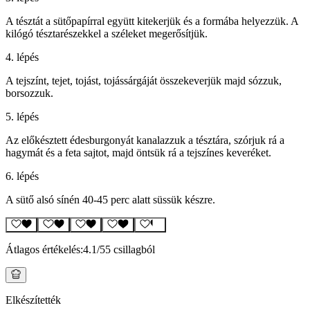
A tésztát a sütőpapírral együtt kitekerjük és a formába helyezzük. A
kilógó tésztarészekkel a széleket megerősítjük.
4. lépés
A tejszínt, tejet, tojást, tojássárgáját összekeverjük majd sózzuk,
borsozzuk.
5. lépés
Az előkésztett édesburgonyát kanalazzuk a tésztára, szórjuk rá a
hagymát és a feta sajtot, majd öntsük rá a tejszínes keveréket.
6. lépés
A sütő alsó sínén 40-45 perc alatt süssük készre.
Átlagos értékelés:
4.1
/5
5 csillagból
Elkészítették