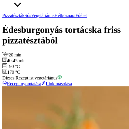
Pizzatészták
Sós
Vegetáriánus
Hétköznapi
Főétel
Édesburgonyás tortácska friss
pizzatésztából
20 min
40-45 min
190 °C
170 °C
Dieses Rezept ist vegetáriánus
Recept nyomtatása
Link másolása