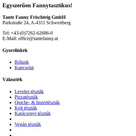
Egyszerűen Fannytasztikus!
Tante Fanny Frischteig GmbH
Parkstraße 24, A-4311 Schwertberg
Tel: +43-(0)7262-62686-0
E-Mail: office@tantefanny.at
Gyorslinkek
Rólunk
Kapcsolat
Választék
Leveles tészták
Pizzatészták
Quiche- & linzertészták
Kelt tészták
Karácsonyi tészták
Vegán tészták