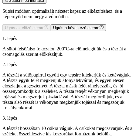
Sütési mód indítása
Sütési módban optimalizált nézetet kapsz az elkészítéshez, és a
képernyőd nem megy alvó módba.
Ugrás az előző elemre
Ugrás a következő elemre
1. lépés
A sütőt felső/alsó fokozaton 200°C-ra előmelegítjük és a tésztát a
csomagolás szerint előkészítjük.
2. lépés
A tésztát a sütőpapírral együtt egy tepsire kitekerjük és kettévágjuk.
A tészta egyik felét megkenjük áfonyalekvárral, és egyenletesen
eloszlatjuk a gesztenyét. A tészta másik felét ráhelyezzük, és jól
összenyomkodjuk a széleket. A tészta tetejét vékonyan megkenjük
tojással és megszórjuk pisztáciával. A tésztát megfordítjuk, és a
tészta alsó részét is vékonyan megkenjük tojással és megszórjuk
kristálycukorral.
3. lépés
A tésztát hosszában 10 csíkra vágjuk. A csíkokat megcsavarjuk, és a
széleket összeillesztve kis koszorúkat formázunk belőlük.