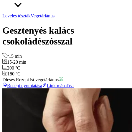
Leveles tészták
Vegetáriánus
Gesztenyés kalács
csokoládészósszal
15 min
15-20 min
200 °C
180 °C
Dieses Rezept ist vegetáriánus
Recept nyomtatása
Link másolása