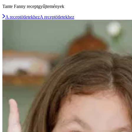
Tante Fanny receptgyűjtemények
A receptötletekhez
A receptötletekhez