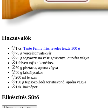
Hozzávalók
1
cs.
Tante Fanny friss leveles tészta 300 g
75
g
vörösáfonyalekvár
75
g
fogyasztásra kész gesztenye, durvára vágva
1
felvert tojás a kenéshez
50
g
pisztácia, apróra vágva
50
g
kristálycukor
200
ml
tejszín
150
g
tejcsokoládés tortabevonó, apróra vágva
1
tk.
kakaópor
Elkészítés Sütő