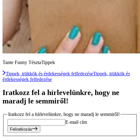
Tante Fanny TésztaTippek
Tippek, trükkök és érdekességek felfedezése
Tippek, trükkök és
érdekességek felfedezése
Iratkozz fel a hírlevelünkre, hogy ne
maradj le semmiről!
Iratkozz fel a hírlevelünkre, hogy ne maradj le semmiről!
E-mail cím
Feliratkozás