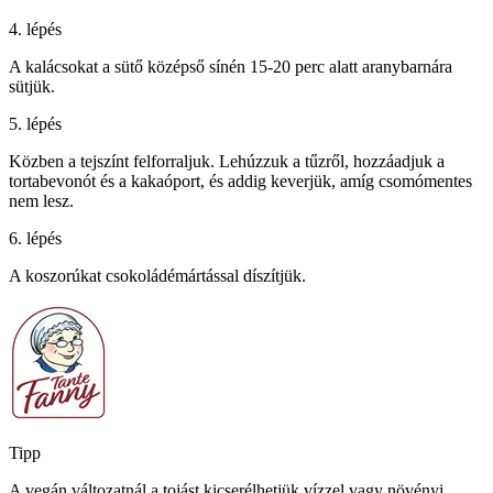
4. lépés
A kalácsokat a sütő középső sínén 15-20 perc alatt aranybarnára
sütjük.
5. lépés
Közben a tejszínt felforraljuk. Lehúzzuk a tűzről, hozzáadjuk a
tortabevonót és a kakaóport, és addig keverjük, amíg csomómentes
nem lesz.
6. lépés
A koszorúkat csokoládémártással díszítjük.
Tipp
A vegán változatnál a tojást kicserélhetjük vízzel vagy növényi