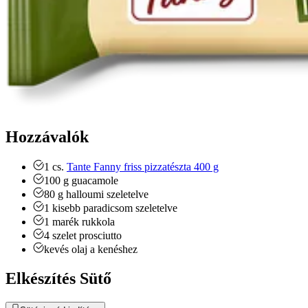
Hozzávalók
1
cs.
Tante Fanny friss pizzatészta 400 g
100
g
guacamole
80
g
halloumi
szeletelve
1
kisebb paradicsom
szeletelve
1
marék rukkola
4
szelet
prosciutto
kevés olaj a kenéshez
Elkészítés Sütő