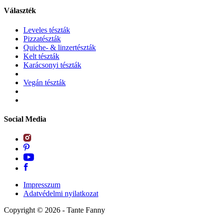
Választék
Leveles tészták
Pizzatészták
Quiche- & linzertészták
Kelt tészták
Karácsonyi tészták
Vegán tészták
Social Media
Impresszum
Adatvédelmi nyilatkozat
Copyright ©
2026
- Tante Fanny