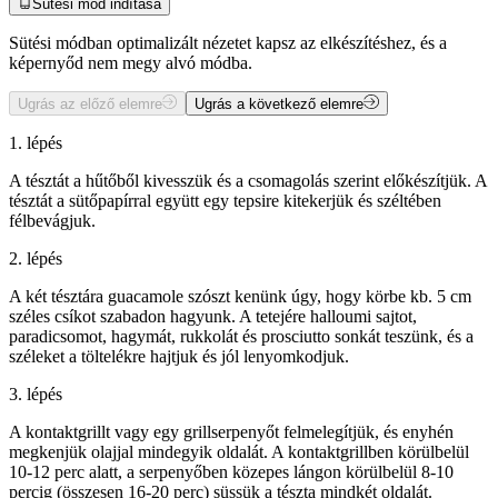
Sütési mód indítása
Sütési módban optimalizált nézetet kapsz az elkészítéshez, és a
képernyőd nem megy alvó módba.
Ugrás az előző elemre
Ugrás a következő elemre
1. lépés
A tésztát a hűtőből kivesszük és a csomagolás szerint előkészítjük. A
tésztát a sütőpapírral együtt egy tepsire kitekerjük és széltében
félbevágjuk.
2. lépés
A két tésztára guacamole szószt kenünk úgy, hogy körbe kb. 5 cm
széles csíkot szabadon hagyunk. A tetejére halloumi sajtot,
paradicsomot, hagymát, rukkolát és prosciutto sonkát teszünk, és a
széleket a töltelékre hajtjuk és jól lenyomkodjuk.
3. lépés
A kontaktgrillt vagy egy grillserpenyőt felmelegítjük, és enyhén
megkenjük olajjal mindegyik oldalát. A kontaktgrillben körülbelül
10-12 perc alatt, a serpenyőben közepes lángon körülbelül 8-10
percig (összesen 16-20 perc) süssük a tészta mindkét oldalát.