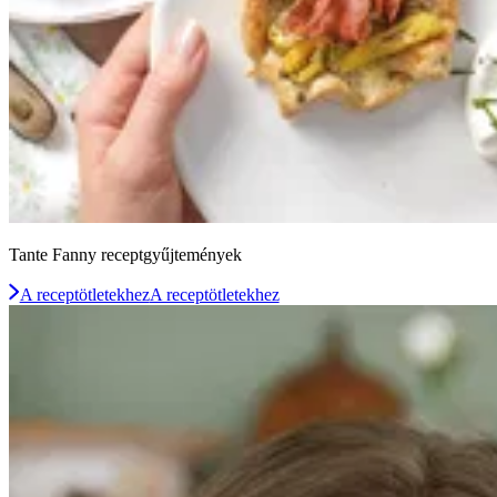
Tante Fanny receptgyűjtemények
A receptötletekhez
A receptötletekhez