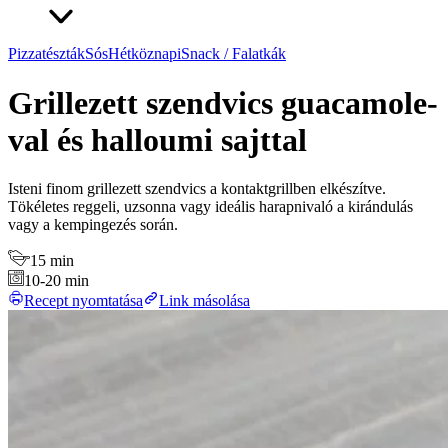
Pizzatészták
Sós
Hétköznapi
Snack / Falatkák
Grillezett szendvics guacamole-
val és halloumi sajttal
Isteni finom grillezett szendvics a kontaktgrillben elkészítve.
Tökéletes reggeli, uzsonna vagy ideális harapnivaló a kirándulás
vagy a kempingezés során.
15 min
10-20 min
Recept nyomtatása
Link másolása