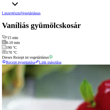
Linzertészta
Vegetáriánus
Vaníliás gyümölcskosár
15 min
8-10 min
190 °C
170 °C
Dieses Rezept ist vegetáriánus
Recept nyomtatása
Link másolása