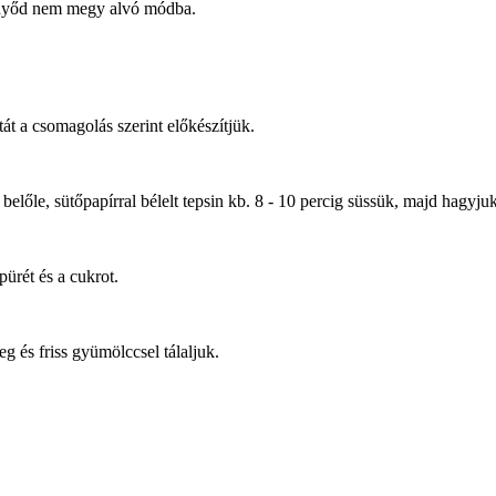
ernyőd nem megy alvó módba.
tát a csomagolás szerint előkészítjük.
 belőle, sütőpapírral bélelt tepsin kb. 8 - 10 percig süssük, majd hagyjuk
pürét és a cukrot.
g és friss gyümölccsel tálaljuk.