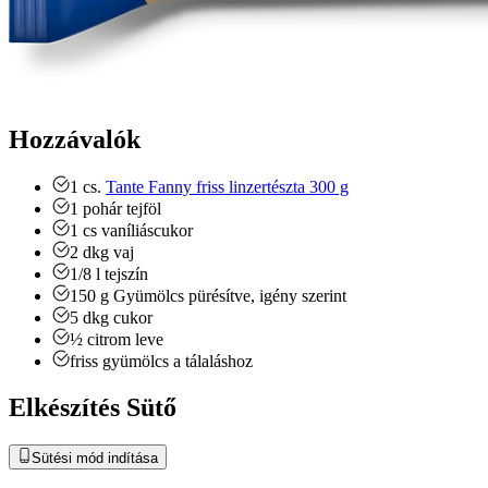
Hozzávalók
1
cs.
Tante Fanny friss linzertészta 300 g
1
pohár
tejföl
1
cs
vaníliáscukor
2
dkg
vaj
1/8
l
tejszín
150
g
Gyümölcs
pürésítve, igény szerint
5
dkg
cukor
½
citrom leve
friss gyümölcs a tálaláshoz
Elkészítés Sütő
Sütési mód indítása