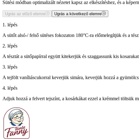
Sütési módban optimalizált nézetet kapsz az elkészítéshez, és a kép
Ugrás az előző elemre
Ugrás a következő elemre
1. lépés
A sütőt alsó-/ felső sütéses fokozaton 180°C-ra előmelegítjük és a tész
2. lépés
A tésztát a sütőpapírral együtt kitekerjük és szaggassunk kis kosarakat
3. lépés
A tejfölt vaníliáscukorral keverjük simára, keverjük hozzá a gyümölcs
4. lépés
Adjuk hozzá a felvert tejszínt, a kosárkákat ezzel a krémmel töltsük me