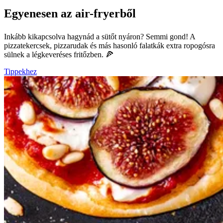
Egyenesen az air-fryerből
Inkább kikapcsolva hagynád a sütőt nyáron? Semmi gond! A
pizzatekercsek, pizzarudak és más hasonló falatkák extra ropogósra
sülnek a légkeveréses fritőzben. 🍕
Tippekhez