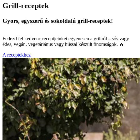
Grill-receptek
Gyors, egyszerű és sokoldalú grill-receptek!
Fedezd fel kedvenc receptjeinket egyenesen a grillről – sós vagy
édes, vegán, vegetáriánus vagy hússal készült finomságok. 🔥
A receptekhez