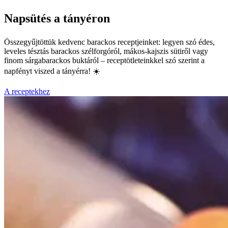
Napsütés a tányéron
Összegyűjtöttük kedvenc barackos receptjeinket: legyen szó édes,
leveles tésztás barackos szélforgóról, mákos-kajszis sütiről vagy
finom sárgabarackos buktáról – receptötleteinkkel szó szerint a
napfényt viszed a tányérra! ☀️
A receptekhez