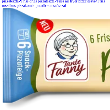
pizzatészta
Friss óriás pizzatészta
Friss air fryer pizzatészta
Friss
rusztikus pizzakombi paradicsomszósszal