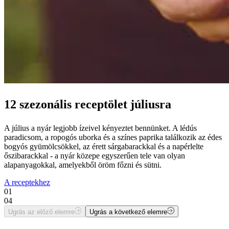
12 szezonális receptölet júliusra
A július a nyár legjobb ízeivel kényeztet bennünket. A lédús
paradicsom, a ropogós uborka és a színes paprika találkozik az édes
bogyós gyümölcsökkel, az érett sárgabarackkal és a napérlelte
őszibarackkal - a nyár közepe egyszerűen tele van olyan
alapanyagokkal, amelyekből öröm főzni és sütni.
A receptekhez
01
04
Ugrás az előző elemre
Ugrás a következő elemre