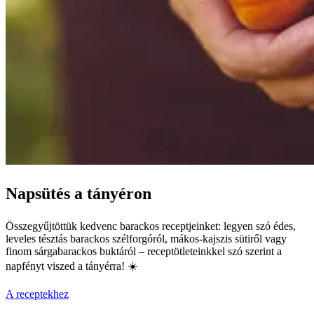
Napsütés a tányéron
Összegyűjtöttük kedvenc barackos receptjeinket: legyen szó édes,
leveles tésztás barackos szélforgóról, mákos-kajszis sütiről vagy
finom sárgabarackos buktáról – receptötleteinkkel szó szerint a
napfényt viszed a tányérra! ☀️
A receptekhez