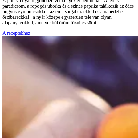
A július a nyár legjobb ízeivel kényeztet bennünket. A lédús
paradicsom, a ropogós uborka és a színes paprika találkozik az édes
bogyós gyümölcsökkel, az érett sárgabarackkal és a napérlelte
őszibarackkal - a nyár közepe egyszerűen tele van olyan
alapanyagokkal, amelyekből öröm főzni és sütni.
A receptekhez