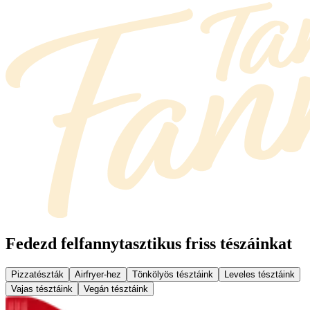
Fedezd fel
fannytasztikus friss tészáinkat
Pizzatészták
Airfryer-hez
Tönkölyös tésztáink
Leveles tésztáink
Vajas tésztáink
Vegán tésztáink