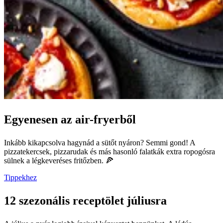
Egyenesen az air-fryerből
Inkább kikapcsolva hagynád a sütőt nyáron? Semmi gond! A
pizzatekercsek, pizzarudak és más hasonló falatkák extra ropogósra
sülnek a légkeveréses fritőzben. 🍕
Tippekhez
12 szezonális receptölet júliusra