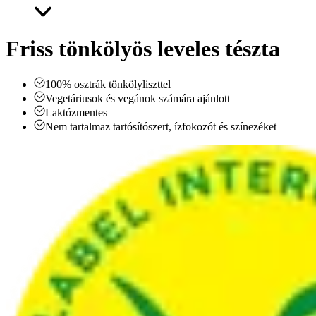
Friss tönkölyös leveles tészta
100% osztrák tönkölyliszttel
Vegetáriusok és vegánok számára ajánlott
Laktózmentes
Nem tartalmaz tartósítószert, ízfokozót és színezéket