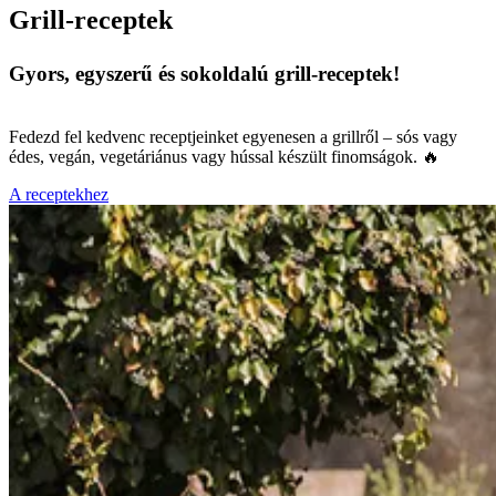
Grill-receptek
Gyors, egyszerű és sokoldalú grill-receptek!
Fedezd fel kedvenc receptjeinket egyenesen a grillről – sós vagy
édes, vegán, vegetáriánus vagy hússal készült finomságok. 🔥
A receptekhez