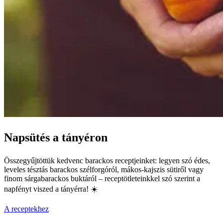
Napsütés a tányéron
Összegyűjtöttük kedvenc barackos receptjeinket: legyen szó édes,
leveles tésztás barackos szélforgóról, mákos-kajszis sütiről vagy
finom sárgabarackos buktáról – receptötleteinkkel szó szerint a
napfényt viszed a tányérra! ☀️
A receptekhez