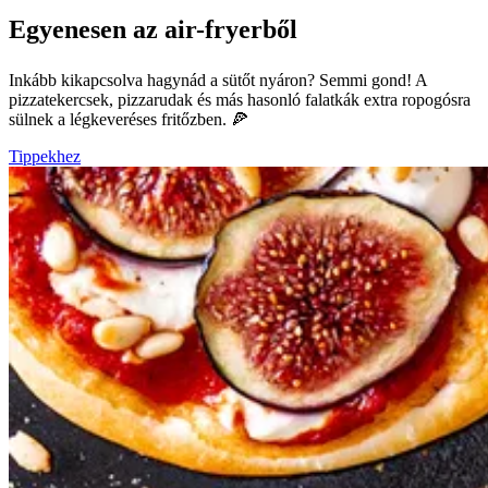
Egyenesen az air-fryerből
Inkább kikapcsolva hagynád a sütőt nyáron? Semmi gond! A
pizzatekercsek, pizzarudak és más hasonló falatkák extra ropogósra
sülnek a légkeveréses fritőzben. 🍕
Tippekhez