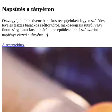
Napsütés a tányéron
Összegyűjtöttük kedvenc barackos receptjeinket: legyen szó édes,
leveles tésztás barackos szélforgóról, mákos-kajszis sütiről vagy
finom sárgabarackos buktáról – receptötleteinkkel szó szerint a
napfényt viszed a tányérra! ☀️
A receptekhez