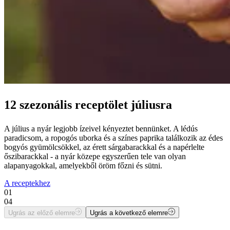
12 szezonális receptölet júliusra
A július a nyár legjobb ízeivel kényeztet bennünket. A lédús
paradicsom, a ropogós uborka és a színes paprika találkozik az édes
bogyós gyümölcsökkel, az érett sárgabarackkal és a napérlelte
őszibarackkal - a nyár közepe egyszerűen tele van olyan
alapanyagokkal, amelyekből öröm főzni és sütni.
A receptekhez
01
04
Ugrás az előző elemre
Ugrás a következő elemre