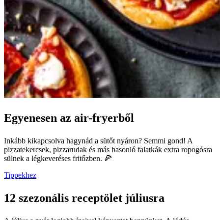
Egyenesen az air-fryerből
Inkább kikapcsolva hagynád a sütőt nyáron? Semmi gond! A
pizzatekercsek, pizzarudak és más hasonló falatkák extra ropogósra
sülnek a légkeveréses fritőzben. 🍕
Tippekhez
12 szezonális receptölet júliusra