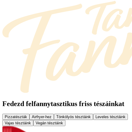
Fedezd fel
fannytasztikus friss tészáinkat
Pizzatészták
Airfryer-hez
Tönkölyös tésztáink
Leveles tésztáink
Vajas tésztáink
Vegán tésztáink