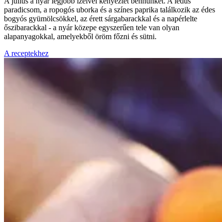
A július a nyár legjobb ízeivel kényeztet bennünket. A lédús
paradicsom, a ropogós uborka és a színes paprika találkozik az édes
bogyós gyümölcsökkel, az érett sárgabarackkal és a napérlelte
őszibarackkal - a nyár közepe egyszerűen tele van olyan
alapanyagokkal, amelyekből öröm főzni és sütni.
A receptekhez