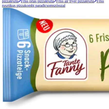
pizzatészta
Friss óriás pizzatészta
Friss air fryer pizzatészta
Friss
rusztikus pizzakombi paradicsomszósszal