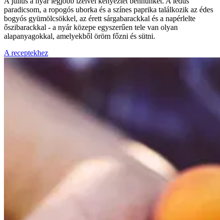
A július a nyár legjobb ízeivel kényeztet bennünket. A lédús
paradicsom, a ropogós uborka és a színes paprika találkozik az édes
bogyós gyümölcsökkel, az érett sárgabarackkal és a napérlelte
őszibarackkal - a nyár közepe egyszerűen tele van olyan
alapanyagokkal, amelyekből öröm főzni és sütni.
A receptekhez