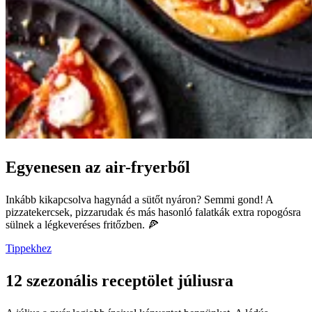
Egyenesen az air-fryerből
Inkább kikapcsolva hagynád a sütőt nyáron? Semmi gond! A
pizzatekercsek, pizzarudak és más hasonló falatkák extra ropogósra
sülnek a légkeveréses fritőzben. 🍕
Tippekhez
12 szezonális receptölet júliusra