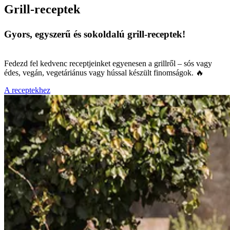
Grill-receptek
Gyors, egyszerű és sokoldalú grill-receptek!
Fedezd fel kedvenc receptjeinket egyenesen a grillről – sós vagy
édes, vegán, vegetáriánus vagy hússal készült finomságok. 🔥
A receptekhez