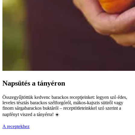
Napsütés a tányéron
Összegyűjtöttük kedvenc barackos receptjeinket: legyen szó édes,
leveles tésztás barackos szélforgóról, mákos-kajszis sütiről vagy
finom sárgabarackos buktáról – receptötleteinkkel szó szerint a
napfényt viszed a tányérra! ☀️
A receptekhez