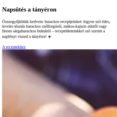
Napsütés a tányéron
Összegyűjtöttük kedvenc barackos receptjeinket: legyen szó édes,
leveles tésztás barackos szélforgóról, mákos-kajszis sütiről vagy
finom sárgabarackos buktáról – receptötleteinkkel szó szerint a
napfényt viszed a tányérra! ☀️
A receptekhez