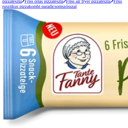
pizzatészta
Friss óriás pizzatészta
Friss air fryer pizzatészta
Friss
rusztikus pizzakombi paradicsomszósszal