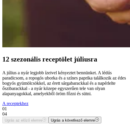
12 szezonális receptölet júliusra
A július a nyár legjobb ízeivel kényeztet bennünket. A lédús
paradicsom, a ropogós uborka és a színes paprika találkozik az édes
bogyós gyümölcsökkel, az érett sárgabarackkal és a napérlelte
őszibarackkal - a nyár közepe egyszerűen tele van olyan
alapanyagokkal, amelyekből öröm főzni és sütni.
A receptekhez
01
04
Ugrás az előző elemre
Ugrás a következő elemre