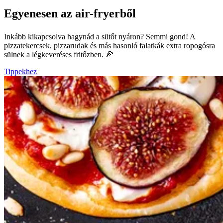
Egyenesen az air-fryerből
Inkább kikapcsolva hagynád a sütőt nyáron? Semmi gond! A
pizzatekercsek, pizzarudak és más hasonló falatkák extra ropogósra
sülnek a légkeveréses fritőzben. 🍕
Tippekhez