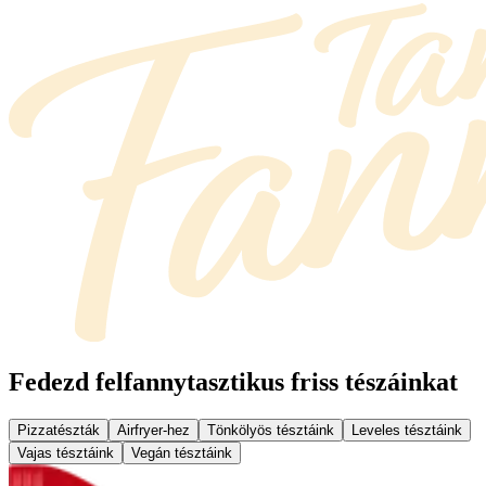
Fedezd fel
fannytasztikus friss tészáinkat
Pizzatészták
Airfryer-hez
Tönkölyös tésztáink
Leveles tésztáink
Vajas tésztáink
Vegán tésztáink