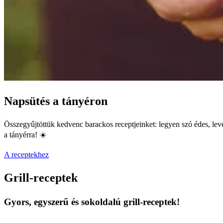
Napsütés a tányéron
Összegyűjtöttük kedvenc barackos receptjeinket: legyen szó édes, level
a tányérra! ☀️
A receptekhez
Grill-receptek
Gyors, egyszerű és sokoldalú grill-receptek!