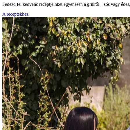
Fedezd fel kedvenc receptjeinket egyenesen a grillről – sós vagy éde
A receptekhez