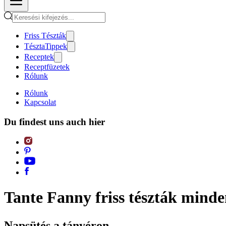
Friss Tészták
TésztaTippek
Receptek
Receptfüzetek
Rólunk
Rólunk
Kapcsolat
Du findest uns auch hier
Tante Fanny friss tészták mind
Napsütés a tányéron