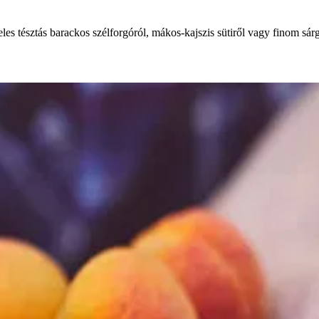
es tésztás barackos szélforgóról, mákos-kajszis sütiről vagy finom sárg