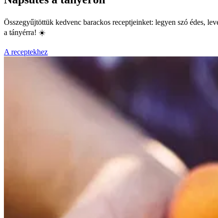
Összegyűjtöttük kedvenc barackos receptjeinket: legyen szó édes, level
a tányérra! ☀️
A receptekhez