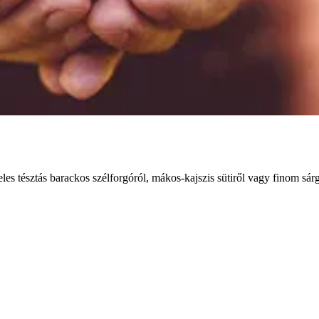
es tésztás barackos szélforgóról, mákos-kajszis sütiről vagy finom sárg