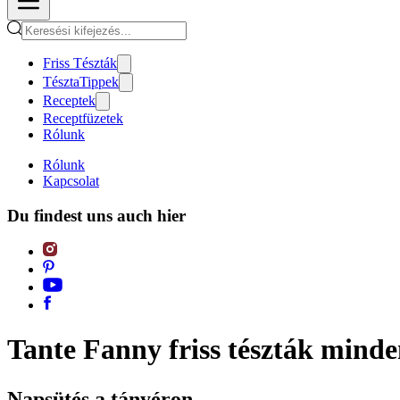
Friss Tészták
TésztaTippek
Receptek
Receptfüzetek
Rólunk
Rólunk
Kapcsolat
Du findest uns auch hier
Tante Fanny friss tészták mind
Napsütés a tányéron