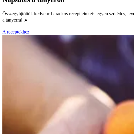
Összegyűjtöttük kedvenc barackos receptjeinket: legyen szó édes, level
a tányérra! ☀️
A receptekhez