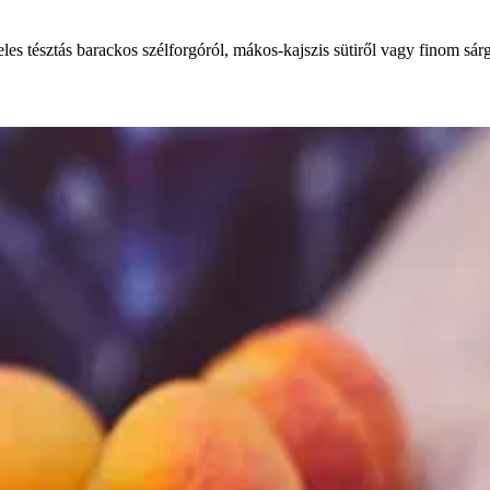
es tésztás barackos szélforgóról, mákos-kajszis sütiről vagy finom sárg