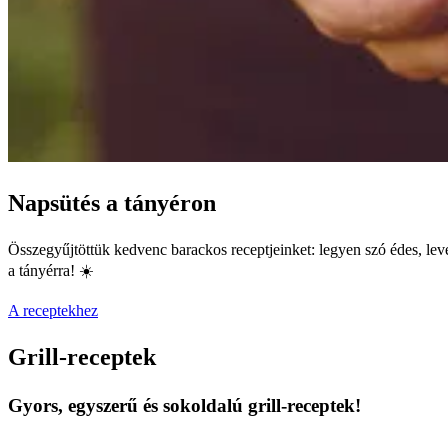
Napsütés a tányéron
Összegyűjtöttük kedvenc barackos receptjeinket: legyen szó édes, level
a tányérra! ☀️
A receptekhez
Grill-receptek
Gyors, egyszerű és sokoldalú grill-receptek!