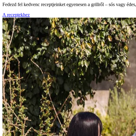
Fedezd fel kedvenc receptjeinket egyenesen a grillről – sós vagy éde
A receptekhez