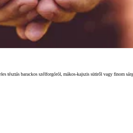
es tésztás barackos szélforgóról, mákos-kajszis sütiről vagy finom sárg