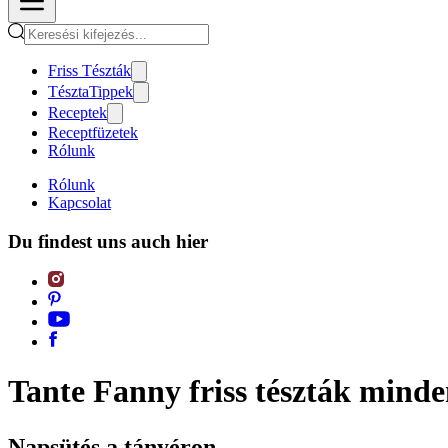
Friss Tészták
TésztaTippek
Receptek
Receptfüzetek
Rólunk
Rólunk
Kapcsolat
Du findest uns auch hier
Tante Fanny friss tészták mind
Napsütés a tányéron