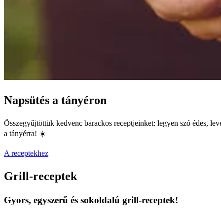
Napsütés a tányéron
Összegyűjtöttük kedvenc barackos receptjeinket: legyen szó édes, level
a tányérra! ☀️
A receptekhez
Grill-receptek
Gyors, egyszerű és sokoldalú grill-receptek!