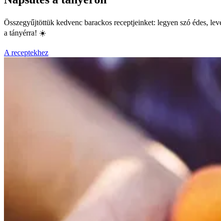
Összegyűjtöttük kedvenc barackos receptjeinket: legyen szó édes, level
a tányérra! ☀️
A receptekhez