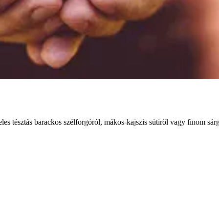
es tésztás barackos szélforgóról, mákos-kajszis sütiről vagy finom sárg