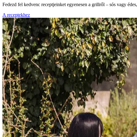
Fedezd fel kedvenc receptjeinket egyenesen a grillről – sós vagy éde
A receptekhez