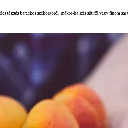
es tésztás barackos szélforgóról, mákos-kajszis sütiről vagy finom sárg