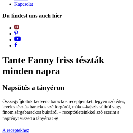
Kapcsolat
Du findest uns auch hier
Tante Fanny friss tészták
minden napra
Napsütés a tányéron
Összegyűjtöttük kedvenc barackos receptjeinket: legyen szó édes,
leveles tésztás barackos szélforgóról, mákos-kajszis sütiről vagy
finom sárgabarackos buktáról – receptötleteinkkel szó szerint a
napfényt viszed a tányérra! ☀️
A receptekhez