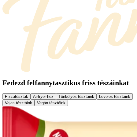
Fedezd fel
fannytasztikus friss tészáinkat
Pizzatészták
Airfryer-hez
Tönkölyös tésztáink
Leveles tésztáink
Vajas tésztáink
Vegán tésztáink