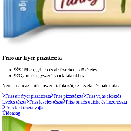
Friss air fryer pizzatészta
Sütőben, grillen és air fryerben is tökéletes
Gyors és egyszerű snack falatokhoz
Nem tartalmaz tartósítószert, ízfokozót, színezéket és pálmaolajat
Friss air fryer pizzatészta
Friss pizzatészta
Friss vajas élesztős
leveles tészta
Friss leveles tészta
Friss omlós quiche és linzertészta
Friss kelt tészta vajjal
Újdonság