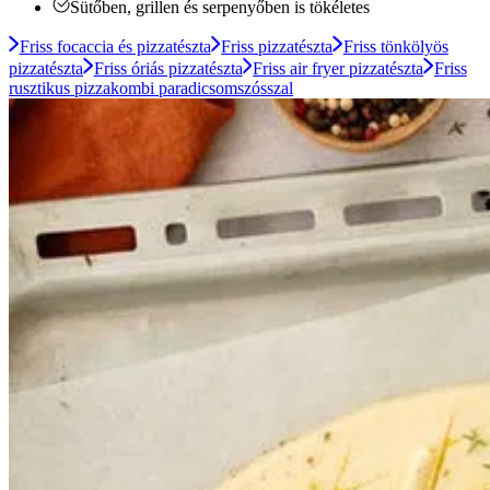
Sütőben, grillen és serpenyőben is tökéletes
Friss focaccia és pizzatészta
Friss pizzatészta
Friss tönkölyös
pizzatészta
Friss óriás pizzatészta
Friss air fryer pizzatészta
Friss
rusztikus pizzakombi paradicsomszósszal