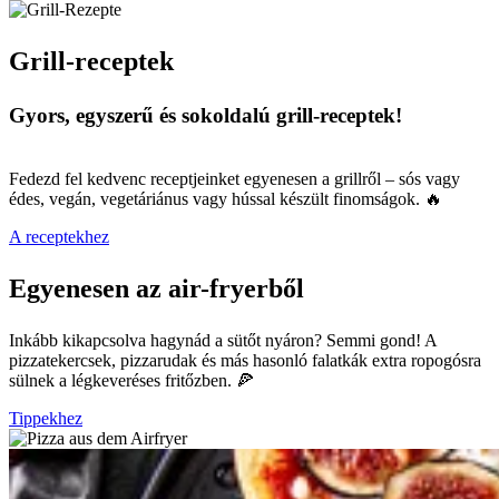
Grill-receptek
Gyors, egyszerű és sokoldalú grill-receptek!
Fedezd fel kedvenc receptjeinket egyenesen a grillről – sós vagy
édes, vegán, vegetáriánus vagy hússal készült finomságok. 🔥
A receptekhez
Egyenesen az air-fryerből
Inkább kikapcsolva hagynád a sütőt nyáron? Semmi gond! A
pizzatekercsek, pizzarudak és más hasonló falatkák extra ropogósra
sülnek a légkeveréses fritőzben. 🍕
Tippekhez