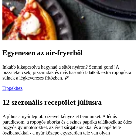
Egyenesen az air-fryerből
Inkább kikapcsolva hagynád a sütőt nyáron? Semmi gond! A
pizzatekercsek, pizzarudak és más hasonló falatkák extra ropogósra
sülnek a légkeveréses fritőzben. 🍕
Tippekhez
12 szezonális receptölet júliusra
A július a nyár legjobb ízeivel kényeztet bennünket. A lédús
paradicsom, a ropogós uborka és a színes paprika találkozik az édes
bogyós gyümölcsökkel, az érett sárgabarackkal és a napérlelte
őszibarackkal - a nyár közepe egyszerűen tele van olyan