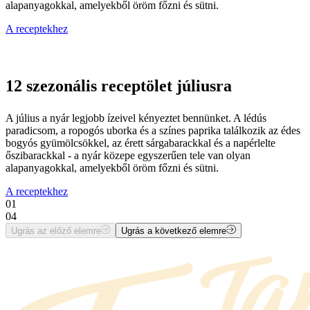
alapanyagokkal, amelyekből öröm főzni és sütni.
A receptekhez
12 szezonális receptölet júliusra
A július a nyár legjobb ízeivel kényeztet bennünket. A lédús
paradicsom, a ropogós uborka és a színes paprika találkozik az édes
bogyós gyümölcsökkel, az érett sárgabarackkal és a napérlelte
őszibarackkal - a nyár közepe egyszerűen tele van olyan
alapanyagokkal, amelyekből öröm főzni és sütni.
A receptekhez
01
04
Ugrás az előző elemre
Ugrás a következő elemre