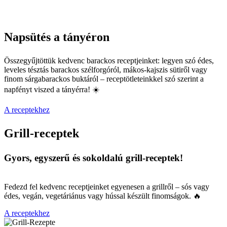
Napsütés a tányéron
Összegyűjtöttük kedvenc barackos receptjeinket: legyen szó édes,
leveles tésztás barackos szélforgóról, mákos-kajszis sütiről vagy
finom sárgabarackos buktáról – receptötleteinkkel szó szerint a
napfényt viszed a tányérra! ☀️
A receptekhez
Grill-receptek
Gyors, egyszerű és sokoldalú grill-receptek!
Fedezd fel kedvenc receptjeinket egyenesen a grillről – sós vagy
édes, vegán, vegetáriánus vagy hússal készült finomságok. 🔥
A receptekhez