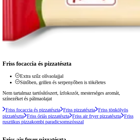
Friss focaccia és pizzatészta
Extra szűz olívaolajjal
Sütőben, grillen és serpenyőben is tökéletes
Nem tartalmaz tartósítószert, ízfokozót, mesterséges aromát,
színezéket és pálmaolajat
Friss focaccia és pizzatészta
Friss pizzatészta
Friss tönkölyös
pizzatészta
Friss óriás pizzatészta
Friss air fryer pizzatészta
Friss
rusztikus pizzakombi paradicsomszósszal
Friss air fryer pizzatészta