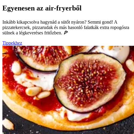
Egyenesen az air-fryerből
Inkább kikapcsolva hagynád a sütőt nyáron? Semmi gond! A
pizzatekercsek, pizzarudak és más hasonló falatkák extra ropogósra
sülnek a légkeveréses fritőzben. 🍕
Tippekhez