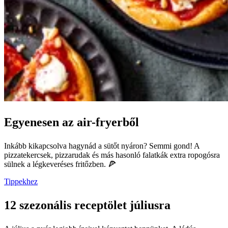
Egyenesen az air-fryerből
Inkább kikapcsolva hagynád a sütőt nyáron? Semmi gond! A
pizzatekercsek, pizzarudak és más hasonló falatkák extra ropogósra
sülnek a légkeveréses fritőzben. 🍕
Tippekhez
12 szezonális receptölet júliusra