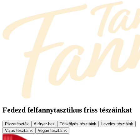
Fedezd fel
fannytasztikus friss tészáinkat
Pizzatészták
Airfryer-hez
Tönkölyös tésztáink
Leveles tésztáink
Vajas tésztáink
Vegán tésztáink