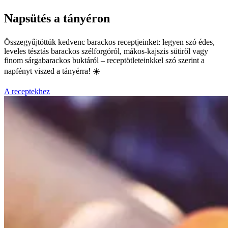
Napsütés a tányéron
Összegyűjtöttük kedvenc barackos receptjeinket: legyen szó édes,
leveles tésztás barackos szélforgóról, mákos-kajszis sütiről vagy
finom sárgabarackos buktáról – receptötleteinkkel szó szerint a
napfényt viszed a tányérra! ☀️
A receptekhez