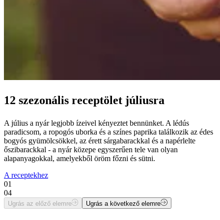
12 szezonális receptölet júliusra
A július a nyár legjobb ízeivel kényeztet bennünket. A lédús
paradicsom, a ropogós uborka és a színes paprika találkozik az édes
bogyós gyümölcsökkel, az érett sárgabarackkal és a napérlelte
őszibarackkal - a nyár közepe egyszerűen tele van olyan
alapanyagokkal, amelyekből öröm főzni és sütni.
A receptekhez
01
04
Ugrás az előző elemre
Ugrás a következő elemre