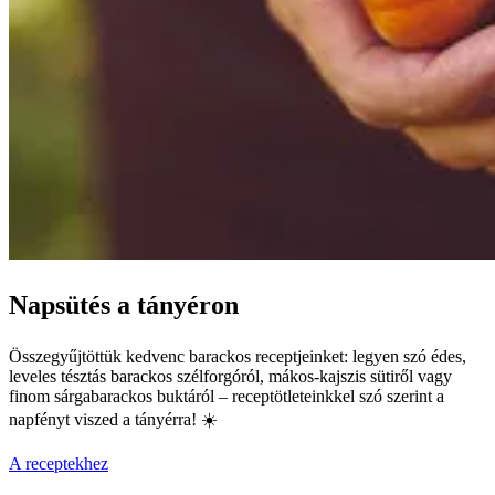
Napsütés a tányéron
Összegyűjtöttük kedvenc barackos receptjeinket: legyen szó édes,
leveles tésztás barackos szélforgóról, mákos-kajszis sütiről vagy
finom sárgabarackos buktáról – receptötleteinkkel szó szerint a
napfényt viszed a tányérra! ☀️
A receptekhez