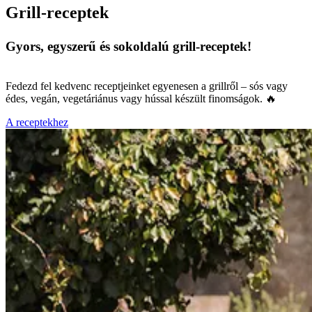
Grill-receptek
Gyors, egyszerű és sokoldalú grill-receptek!
Fedezd fel kedvenc receptjeinket egyenesen a grillről – sós vagy
édes, vegán, vegetáriánus vagy hússal készült finomságok. 🔥
A receptekhez