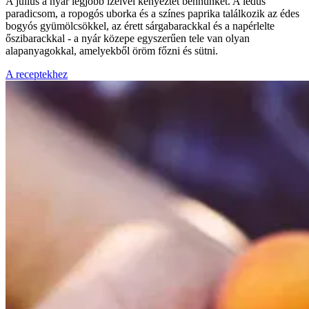
A július a nyár legjobb ízeivel kényeztet bennünket. A lédús
paradicsom, a ropogós uborka és a színes paprika találkozik az édes
bogyós gyümölcsökkel, az érett sárgabarackkal és a napérlelte
őszibarackkal - a nyár közepe egyszerűen tele van olyan
alapanyagokkal, amelyekből öröm főzni és sütni.
A receptekhez