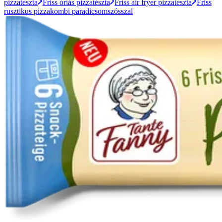
pizzatészta
Friss óriás pizzatészta
Friss air fryer pizzatészta
Friss
rusztikus pizzakombi paradicsomszósszal