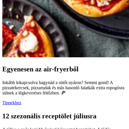
Egyenesen az air-fryerből
Inkább kikapcsolva hagynád a sütőt nyáron? Semmi gond! A
pizzatekercsek, pizzarudak és más hasonló falatkák extra ropogósra
sülnek a légkeveréses fritőzben. 🍕
Tippekhez
12 szezonális receptölet júliusra