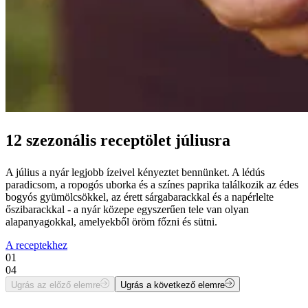
12 szezonális receptölet júliusra
A július a nyár legjobb ízeivel kényeztet bennünket. A lédús
paradicsom, a ropogós uborka és a színes paprika találkozik az édes
bogyós gyümölcsökkel, az érett sárgabarackkal és a napérlelte
őszibarackkal - a nyár közepe egyszerűen tele van olyan
alapanyagokkal, amelyekből öröm főzni és sütni.
A receptekhez
01
04
Ugrás az előző elemre
Ugrás a következő elemre