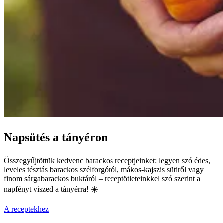
Napsütés a tányéron
Összegyűjtöttük kedvenc barackos receptjeinket: legyen szó édes,
leveles tésztás barackos szélforgóról, mákos-kajszis sütiről vagy
finom sárgabarackos buktáról – receptötleteinkkel szó szerint a
napfényt viszed a tányérra! ☀️
A receptekhez