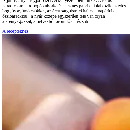
A július a nyár legjobb ízeivel kényeztet bennünket. A lédús
paradicsom, a ropogós uborka és a színes paprika találkozik az édes
bogyós gyümölcsökkel, az érett sárgabarackkal és a napérlelte
őszibarackkal - a nyár közepe egyszerűen tele van olyan
alapanyagokkal, amelyekből öröm főzni és sütni.
A receptekhez