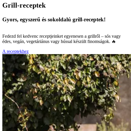
Grill-receptek
Gyors, egyszerű és sokoldalú grill-receptek!
Fedezd fel kedvenc receptjeinket egyenesen a grillről – sós vagy
édes, vegán, vegetáriánus vagy hússal készült finomságok. 🔥
A receptekhez