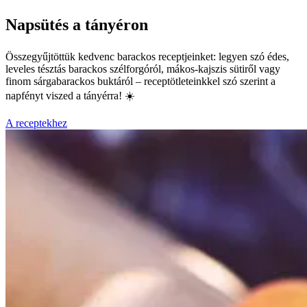
Napsütés a tányéron
Összegyűjtöttük kedvenc barackos receptjeinket: legyen szó édes,
leveles tésztás barackos szélforgóról, mákos-kajszis sütiről vagy
finom sárgabarackos buktáról – receptötleteinkkel szó szerint a
napfényt viszed a tányérra! ☀️
A receptekhez