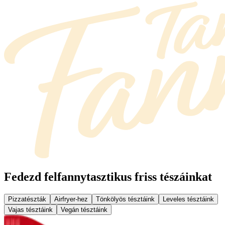
Fedezd fel
fannytasztikus friss tészáinkat
Pizzatészták
Airfryer-hez
Tönkölyös tésztáink
Leveles tésztáink
Vajas tésztáink
Vegán tésztáink