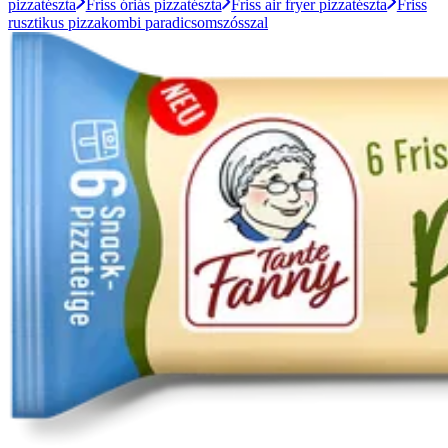
pizzatészta
Friss óriás pizzatészta
Friss air fryer pizzatészta
Friss
rusztikus pizzakombi paradicsomszósszal