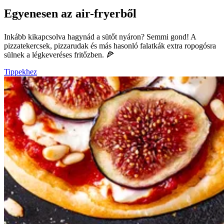
Egyenesen az air-fryerből
Inkább kikapcsolva hagynád a sütőt nyáron? Semmi gond! A
pizzatekercsek, pizzarudak és más hasonló falatkák extra ropogósra
sülnek a légkeveréses fritőzben. 🍕
Tippekhez