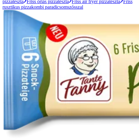
pizzatészta
Friss óriás pizzatészta
Friss air fryer pizzatészta
Friss
rusztikus pizzakombi paradicsomszósszal