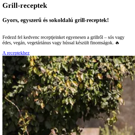
Grill-receptek
Gyors, egyszerű és sokoldalú grill-receptek!
Fedezd fel kedvenc receptjeinket egyenesen a grillről – sós vagy
édes, vegán, vegetáriánus vagy hússal készült finomságok. 🔥
A receptekhez