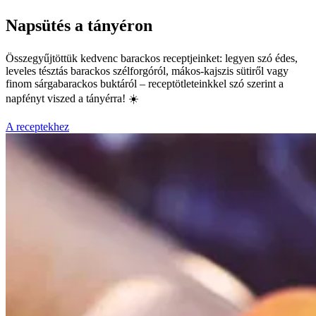
Napsütés a tányéron
Összegyűjtöttük kedvenc barackos receptjeinket: legyen szó édes,
leveles tésztás barackos szélforgóról, mákos-kajszis sütiről vagy
finom sárgabarackos buktáról – receptötleteinkkel szó szerint a
napfényt viszed a tányérra! ☀️
A receptekhez