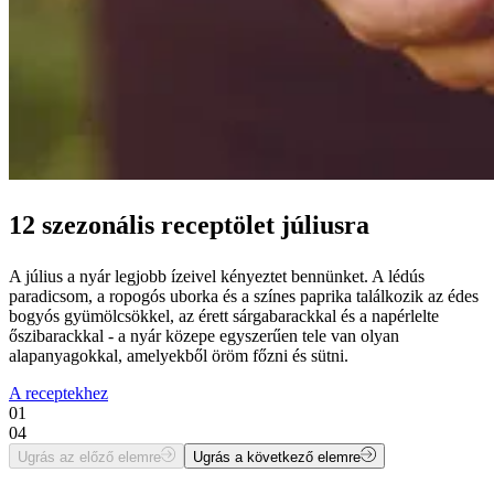
12 szezonális receptölet júliusra
A július a nyár legjobb ízeivel kényeztet bennünket. A lédús
paradicsom, a ropogós uborka és a színes paprika találkozik az édes
bogyós gyümölcsökkel, az érett sárgabarackkal és a napérlelte
őszibarackkal - a nyár közepe egyszerűen tele van olyan
alapanyagokkal, amelyekből öröm főzni és sütni.
A receptekhez
01
04
Ugrás az előző elemre
Ugrás a következő elemre