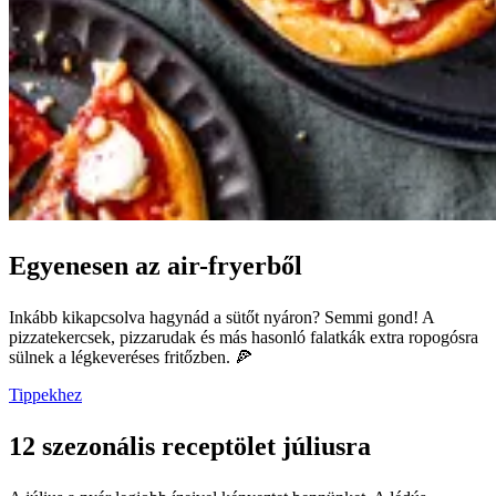
Egyenesen az air-fryerből
Inkább kikapcsolva hagynád a sütőt nyáron? Semmi gond! A
pizzatekercsek, pizzarudak és más hasonló falatkák extra ropogósra
sülnek a légkeveréses fritőzben. 🍕
Tippekhez
12 szezonális receptölet júliusra