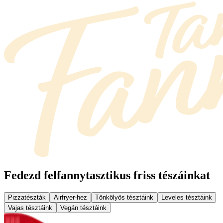
Fedezd fel
fannytasztikus friss tészáinkat
Pizzatészták
Airfryer-hez
Tönkölyös tésztáink
Leveles tésztáink
Vajas tésztáink
Vegán tésztáink