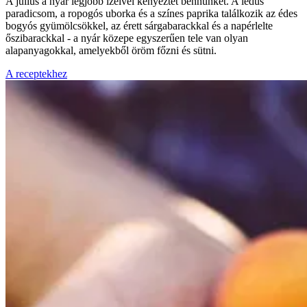
A július a nyár legjobb ízeivel kényeztet bennünket. A lédús
paradicsom, a ropogós uborka és a színes paprika találkozik az édes
bogyós gyümölcsökkel, az érett sárgabarackkal és a napérlelte
őszibarackkal - a nyár közepe egyszerűen tele van olyan
alapanyagokkal, amelyekből öröm főzni és sütni.
A receptekhez