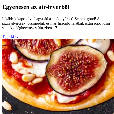
Egyenesen az air-fryerből
Inkább kikapcsolva hagynád a sütőt nyáron? Semmi gond! A
pizzatekercsek, pizzarudak és más hasonló falatkák extra ropogósra
sülnek a légkeveréses fritőzben. 🍕
Tippekhez