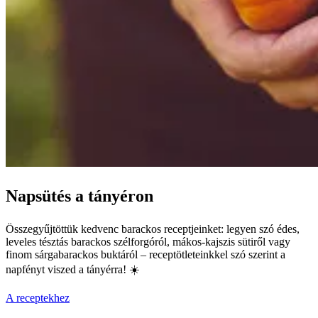
Napsütés a tányéron
Összegyűjtöttük kedvenc barackos receptjeinket: legyen szó édes,
leveles tésztás barackos szélforgóról, mákos-kajszis sütiről vagy
finom sárgabarackos buktáról – receptötleteinkkel szó szerint a
napfényt viszed a tányérra! ☀️
A receptekhez