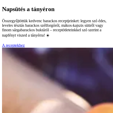
Napsütés a tányéron
Összegyűjtöttük kedvenc barackos receptjeinket: legyen szó édes,
leveles tésztás barackos szélforgóról, mákos-kajszis sütiről vagy
finom sárgabarackos buktáról – receptötleteinkkel szó szerint a
napfényt viszed a tányérra! ☀️
A receptekhez