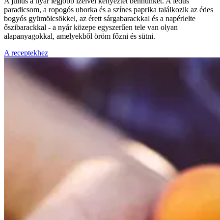
A július a nyár legjobb ízeivel kényeztet bennünket. A lédús
paradicsom, a ropogós uborka és a színes paprika találkozik az édes
bogyós gyümölcsökkel, az érett sárgabarackkal és a napérlelte
őszibarackkal - a nyár közepe egyszerűen tele van olyan
alapanyagokkal, amelyekből öröm főzni és sütni.
A receptekhez