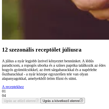
12 szezonális receptölet júliusra
A július a nyár legjobb ízeivel kényeztet bennünket. A lédús
paradicsom, a ropogós uborka és a színes paprika találkozik az édes
bogyós gyümölcsökkel, az érett sárgabarackkal és a napérlelte
őszibarackkal - a nyár közepe egyszerűen tele van olyan
alapanyagokkal, amelyekből öröm főzni és sütni.
A receptekhez
01
04
Ugrás az előző elemre
Ugrás a következő elemre