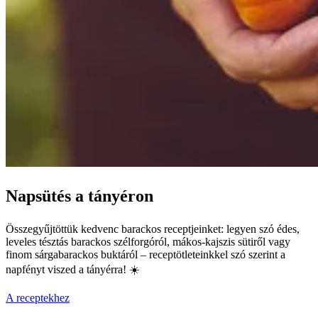
Napsütés a tányéron
Összegyűjtöttük kedvenc barackos receptjeinket: legyen szó édes,
leveles tésztás barackos szélforgóról, mákos-kajszis sütiről vagy
finom sárgabarackos buktáról – receptötleteinkkel szó szerint a
napfényt viszed a tányérra! ☀️
A receptekhez