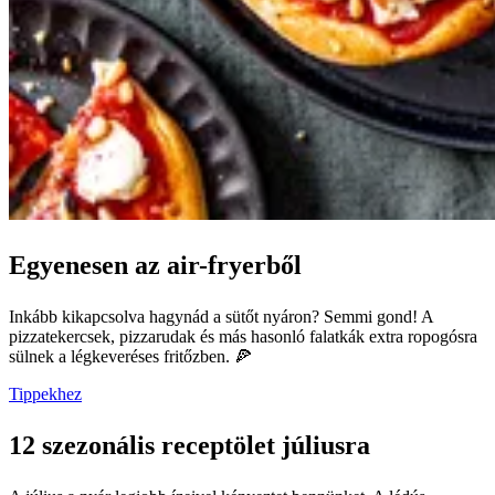
Egyenesen az air-fryerből
Inkább kikapcsolva hagynád a sütőt nyáron? Semmi gond! A
pizzatekercsek, pizzarudak és más hasonló falatkák extra ropogósra
sülnek a légkeveréses fritőzben. 🍕
Tippekhez
12 szezonális receptölet júliusra