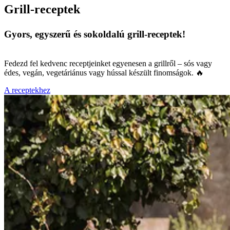
Grill-receptek
Gyors, egyszerű és sokoldalú grill-receptek!
Fedezd fel kedvenc receptjeinket egyenesen a grillről – sós vagy
édes, vegán, vegetáriánus vagy hússal készült finomságok. 🔥
A receptekhez