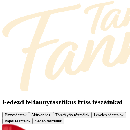
Fedezd fel
fannytasztikus friss tészáinkat
Pizzatészták
Airfryer-hez
Tönkölyös tésztáink
Leveles tésztáink
Vajas tésztáink
Vegán tésztáink