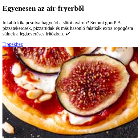
Egyenesen az air-fryerből
Inkább kikapcsolva hagynád a sütőt nyáron? Semmi gond! A
pizzatekercsek, pizzarudak és más hasonló falatkák extra ropogósra
sülnek a légkeveréses fritőzben. 🍕
Tippekhez