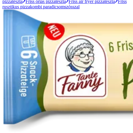
pizzatészta
Friss óriás pizzatészta
Friss air fryer pizzatészta
Friss
rusztikus pizzakombi paradicsomszósszal