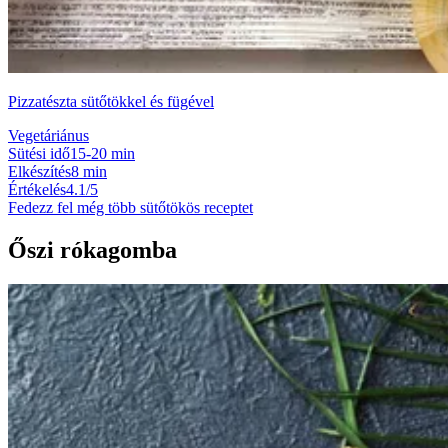
Pizzatészta sütőtökkel és fügével
Vegetáriánus
Sütési idő
15-20 min
Elkészítés
8 min
Értékelés
4.1/5
Fedezz fel még több sütőtökös receptet
Őszi rókagomba