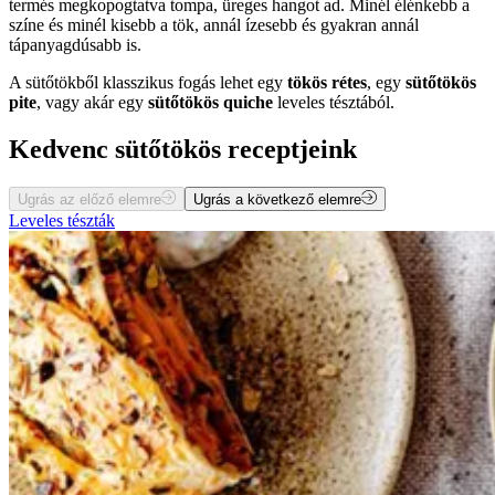
termés megkopogtatva tompa, üreges hangot ad. Minél élénkebb a
színe és minél kisebb a tök, annál ízesebb és gyakran annál
tápanyagdúsabb is.
A sütőtökből klasszikus fogás lehet egy
tökös rétes
, egy
sütőtökös
pite
, vagy akár egy
sütőtökös quiche
leveles tésztából.
Kedvenc sütőtökös receptjeink
Ugrás az előző elemre
Ugrás a következő elemre
Leveles tészták