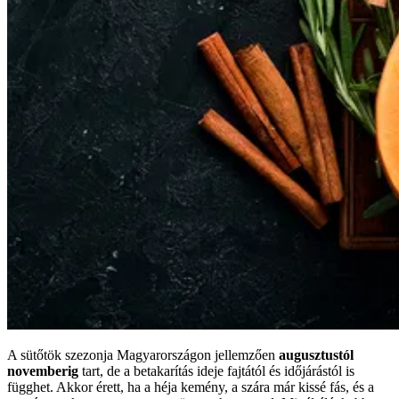
A sütőtök szezonja Magyarországon jellemzően
augusztustól
novemberig
tart, de a betakarítás ideje fajtától és időjárástól is
függhet. Akkor érett, ha a héja kemény, a szára már kissé fás, és a