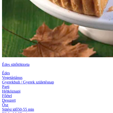
Édes sütőtöktorta
Édes
Vegetáriánus
Gyerekbuli / Gyerek születésnap
Parti
Hétköznapi
Főétel
Desszert
Ősz
Sütési idő
50-55 min