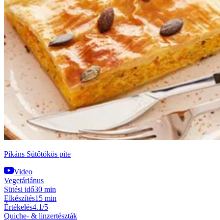
Pikáns Sütőtökös pite
Video
Vegetáriánus
Sütési idő
30 min
Elkészítés
15 min
Értékelés
4.1/5
Quiche- & linzertészták