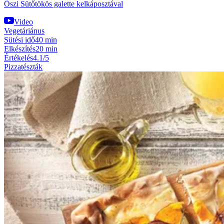
Őszi Sütőtökös galette kelkáposztával
Video
Vegetáriánus
Sütési idő
40 min
Elkészítés
20 min
Értékelés
4.1/5
Pizzatészták