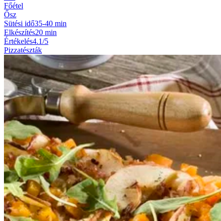
Főétel
Ősz
Sütési idő
35-40 min
Elkészítés
20 min
Értékelés
4.1/5
Pizzatészták