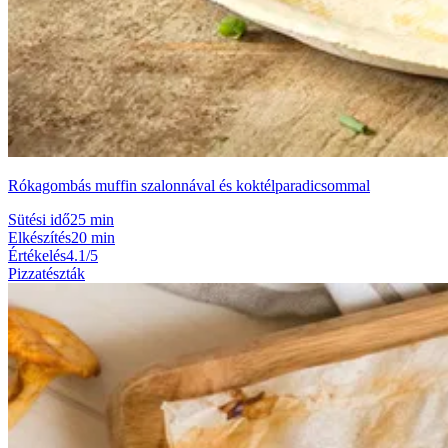
Rókagombás muffin szalonnával és koktélparadicsommal
Sütési idő
25 min
Elkészítés
20 min
Értékelés
4.1/5
Pizzatészták