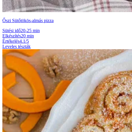
Őszi Sütőtökös-almás pizza
Sütési idő
20-25 min
Elkészítés
20 min
Értékelés
4.1/5
Leveles tészták