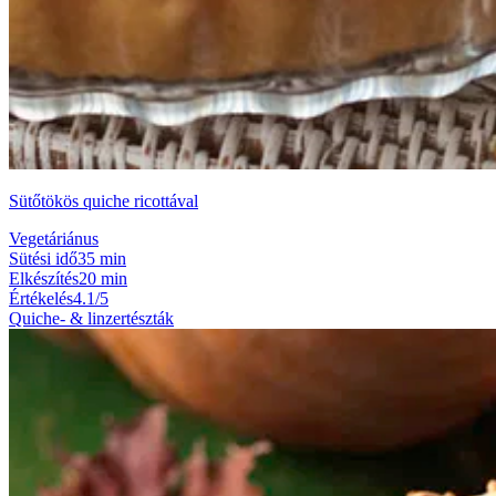
Sütőtökös quiche ricottával
Vegetáriánus
Sütési idő
35 min
Elkészítés
20 min
Értékelés
4.1/5
Quiche- & linzertészták