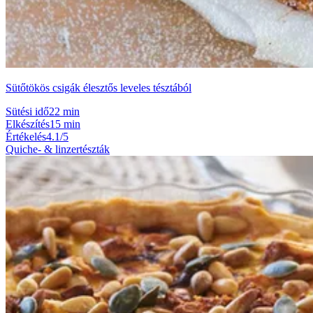
Sütőtökös csigák élesztős leveles tésztából
Sütési idő
22 min
Elkészítés
15 min
Értékelés
4.1/5
Quiche- & linzertészták