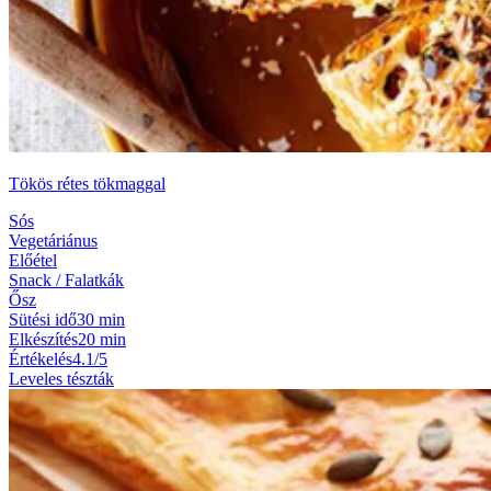
Tökös rétes tökmaggal
Sós
Vegetáriánus
Előétel
Snack / Falatkák
Ősz
Sütési idő
30 min
Elkészítés
20 min
Értékelés
4.1/5
Leveles tészták