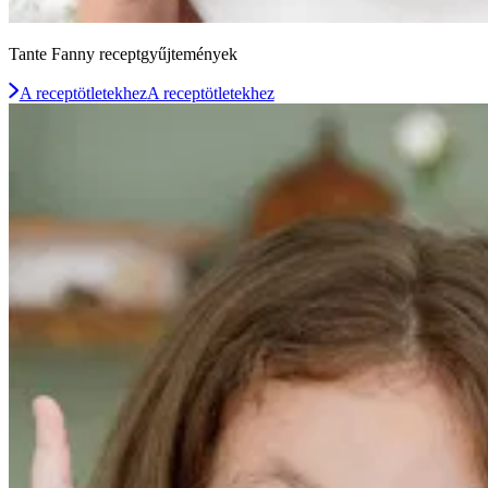
Tante Fanny receptgyűjtemények
A receptötletekhez
A receptötletekhez