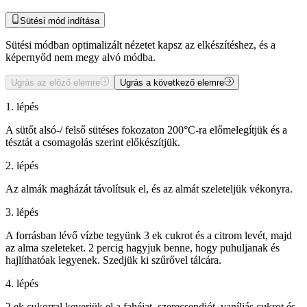
Sütési mód indítása
Sütési módban optimalizált nézetet kapsz az elkészítéshez, és a
képernyőd nem megy alvó módba.
Ugrás az előző elemre
Ugrás a következő elemre
1. lépés
A sütőt alsó-/ felső sütéses fokozaton 200°C-ra előmelegítjük és a
tésztát a csomagolás szerint előkészítjük.
2. lépés
Az almák magházát távolítsuk el, és az almát szeleteljük vékonyra.
3. lépés
A forrásban lévő vízbe tegyünk 3 ek cukrot és a citrom levét, majd
az alma szeleteket. 2 percig hagyjuk benne, hogy puhuljanak és
hajlíthatóak legyenek. Szedjük ki szűrővel tálcára.
4. lépés
2 ek cukorral keverjük el a fahéjat, szerecsendiót, vaníliás cukrot és