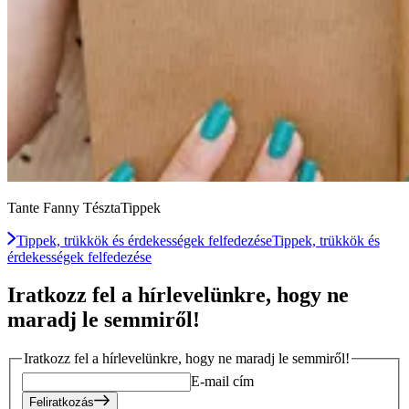
Tante Fanny TésztaTippek
Tippek, trükkök és érdekességek felfedezése
Tippek, trükkök és
érdekességek felfedezése
Iratkozz fel a hírlevelünkre, hogy ne
maradj le semmiről!
Iratkozz fel a hírlevelünkre, hogy ne maradj le semmiről!
E-mail cím
Feliratkozás