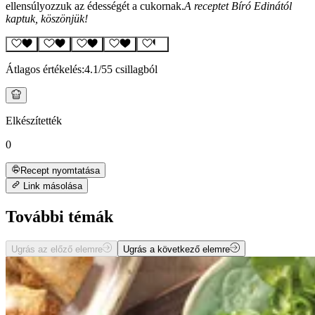
ellensúlyozzuk az édességét a cukornak.
A receptet Bíró Edinától
kaptuk, köszönjük!
Átlagos értékelés:
4.1
/5
5 csillagból
Elkészítették
0
Recept nyomtatása
Link másolása
További témák
Ugrás az előző elemre
Ugrás a következő elemre