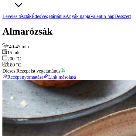
Leveles tészták
Édes
Vegetáriánus
Anyák napja
Valentin-nap
Desszert
Almarózsák
40-45 min
15 min
200 °C
180 °C
Dieses Rezept ist vegetáriánus
Recept nyomtatása
Link másolása