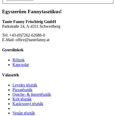
Egyszerűen Fannytasztikus!
Tante Fanny Frischteig GmbH
Parkstraße 24, A-4311 Schwertberg
Tel: +43-(0)7262-62686-0
E-Mail: office@tantefanny.at
Gyorslinkek
Rólunk
Kapcsolat
Választék
Leveles tészták
Pizzatészták
Quiche- & linzertészták
Kelt tészták
Karácsonyi tészták
Vegán tészták