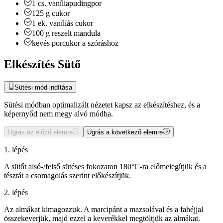
1
cs.
vaníliapudingpor
125
g
cukor
1
ek.
vaníliás cukor
100
g
reszelt mandula
kevés porcukor a szóráshoz
Elkészítés Sütő
Sütési mód indítása
Sütési módban optimalizált nézetet kapsz az elkészítéshez, és a
képernyőd nem megy alvó módba.
Ugrás az előző elemre
Ugrás a következő elemre
1. lépés
A sütőt alsó-/felső sütéses fokozaton 180°C-ra előmelegítjük és a
tésztát a csomagolás szerint előkészítjük.
2. lépés
Az almákat kimagozzuk. A marcipánt a mazsolával és a fahéjjal
összekeverjük, majd ezzel a keverékkel megtöltjük az almákat.