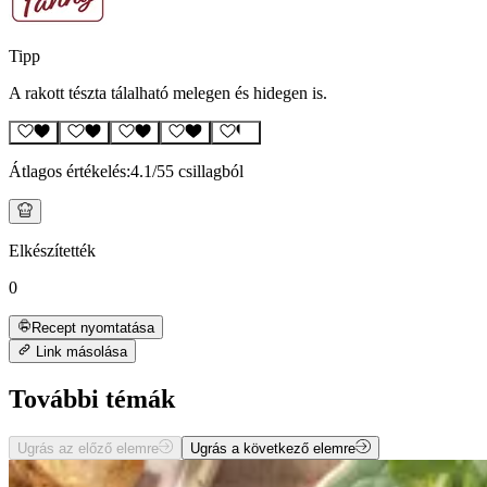
Tipp
A rakott tészta tálalható melegen és hidegen is.
Átlagos értékelés:
4.1
/5
5 csillagból
Elkészítették
0
Recept nyomtatása
Link másolása
További témák
Ugrás az előző elemre
Ugrás a következő elemre