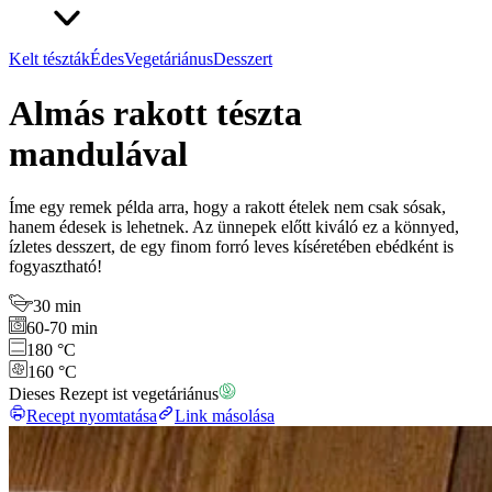
Kelt tészták
Édes
Vegetáriánus
Desszert
Almás rakott tészta
mandulával
Íme egy remek példa arra, hogy a rakott ételek nem csak sósak,
hanem édesek is lehetnek. Az ünnepek előtt kiváló ez a könnyed,
ízletes desszert, de egy finom forró leves kíséretében ebédként is
fogyasztható!
30 min
60-70 min
180 °C
160 °C
Dieses Rezept ist vegetáriánus
Recept nyomtatása
Link másolása