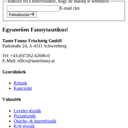
Iratkozz fel a hírlevelünkre, hogy ne maradj le semmiről!
E-mail cím
Feliratkozás
Egyszerűen Fannytasztikus!
Tante Fanny Frischteig GmbH
Parkstraße 24, A-4311 Schwertberg
Tel: +43-(0)7262-62686-0
E-Mail: office@tantefanny.at
Gyorslinkek
Rólunk
Kapcsolat
Választék
Leveles tészták
Pizzatészták
Quiche- & linzertészták
Kelt tészták