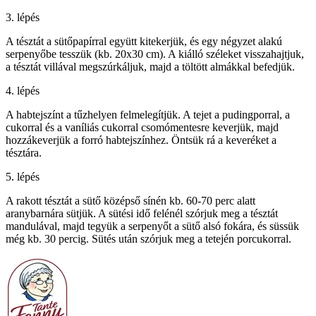
3. lépés
A tésztát a sütőpapírral együtt kitekerjük, és egy négyzet alakú
serpenyőbe tesszük (kb. 20x30 cm). A kiálló széleket visszahajtjuk,
a tésztát villával megszúrkáljuk, majd a töltött almákkal befedjük.
4. lépés
A habtejszínt a tűzhelyen felmelegítjük. A tejet a pudingporral, a
cukorral és a vaníliás cukorral csomómentesre keverjük, majd
hozzákeverjük a forró habtejszínhez. Öntsük rá a keveréket a
tésztára.
5. lépés
A rakott tésztát a sütő középső sínén kb. 60-70 perc alatt
aranybarnára sütjük. A sütési idő felénél szórjuk meg a tésztát
mandulával, majd tegyük a serpenyőt a sütő alsó fokára, és süssük
még kb. 30 percig. Sütés után szórjuk meg a tetején porcukorral.