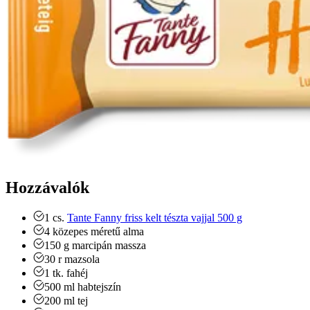
Hozzávalók
1
cs.
Tante Fanny friss kelt tészta vajjal 500 g
4
közepes méretű alma
150
g
marcipán massza
30
r
mazsola
1
tk.
fahéj
500
ml
habtejszín
200
ml
tej