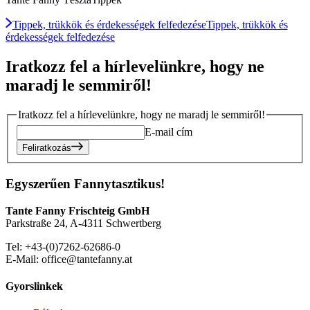
Tippek, trükkök és érdekességek felfedezése
Tippek, trükkök és
érdekességek felfedezése
Iratkozz fel a hírlevelünkre, hogy ne
maradj le semmiről!
Iratkozz fel a hírlevelünkre, hogy ne maradj le semmiről!
E-mail cím
Feliratkozás
Egyszerűen Fannytasztikus!
Tante Fanny Frischteig GmbH
Parkstraße 24, A-4311 Schwertberg
Tel: +43-(0)7262-62686-0
E-Mail: office@tantefanny.at
Gyorslinkek