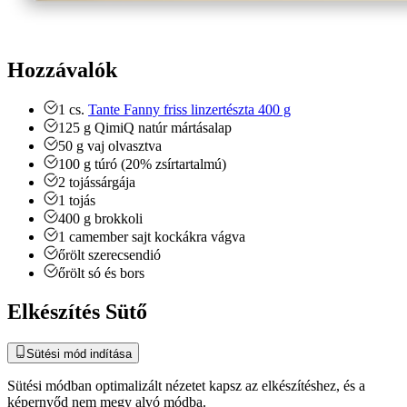
Hozzávalók
1
cs.
Tante Fanny friss linzertészta 400 g
125
g
QimiQ natúr mártásalap
50
g
vaj
olvasztva
100
g
túró (20% zsírtartalmú)
2
tojássárgája
1
tojás
400
g
brokkoli
1
camember sajt
kockákra vágva
őrölt szerecsendió
őrölt só és bors
Elkészítés Sütő
Sütési mód indítása
Sütési módban optimalizált nézetet kapsz az elkészítéshez, és a
képernyőd nem megy alvó módba.