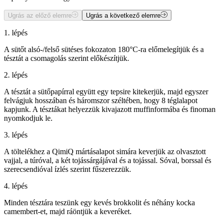
Ugrás az előző elemre
Ugrás a következő elemre
1. lépés
A sütőt alsó-/felső sütéses fokozaton 180°C-ra előmelegítjük és a
tésztát a csomagolás szerint előkészítjük.
2. lépés
A tésztát a sütőpapírral együtt egy tepsire kitekerjük, majd egyszer
felvágjuk hosszában és háromszor széltében, hogy 8 téglalapot
kapjunk. A tésztákat helyezzük kivajazott muffinformába és finoman
nyomkodjuk le.
3. lépés
A töltelékhez a QimiQ mártásalapot simára keverjük az olvasztott
vajjal, a túróval, a két tojássárgájával és a tojással. Sóval, borssal és
szerecsendióval ízlés szerint fűszerezzük.
4. lépés
Minden tésztára teszünk egy kevés brokkolit és néhány kocka
camembert-et, majd ráöntjük a keveréket.