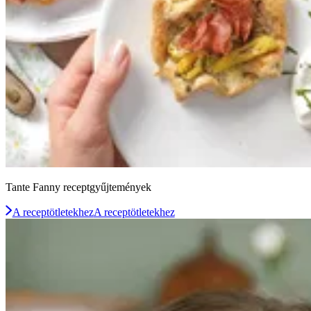
Tante Fanny receptgyűjtemények
A receptötletekhez
A receptötletekhez