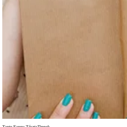
Tante Fanny TésztaTippek