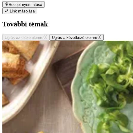
Recept nyomtatása
Link másolása
További témák
Ugrás az előző elemre
Ugrás a következő elemre