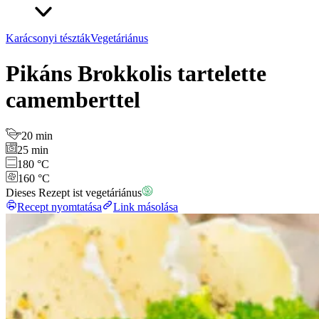
Karácsonyi tészták
Vegetáriánus
Pikáns Brokkolis tartelette
camemberttel
20 min
25 min
180 °C
160 °C
Dieses Rezept ist vegetáriánus
Recept nyomtatása
Link másolása