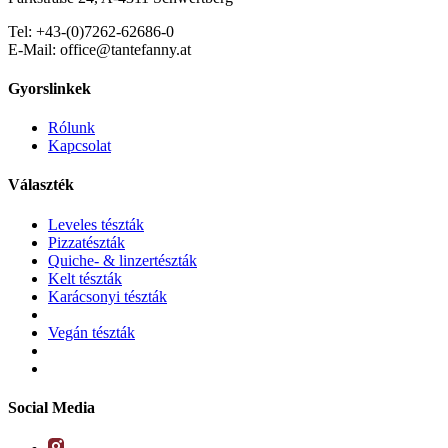
Tel: +43-(0)7262-62686-0
E-Mail: office@tantefanny.at
Gyorslinkek
Rólunk
Kapcsolat
Választék
Leveles tészták
Pizzatészták
Quiche- & linzertészták
Kelt tészták
Karácsonyi tészták
Vegán tészták
Social Media