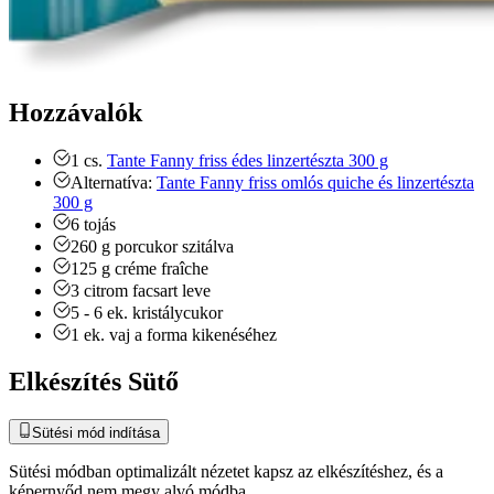
Hozzávalók
1
cs.
Tante Fanny friss édes linzertészta 300 g
Alternatíva:
Tante Fanny friss omlós quiche és linzertészta
300 g
6
tojás
260
g
porcukor
szitálva
125
g
créme fraîche
3
citrom
facsart leve
5 - 6
ek.
kristálycukor
1
ek.
vaj a forma kikenéséhez
Elkészítés Sütő
Sütési mód indítása
Sütési módban optimalizált nézetet kapsz az elkészítéshez, és a
képernyőd nem megy alvó módba.