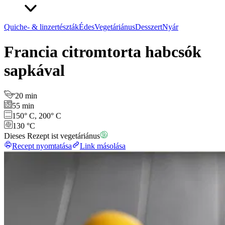
Quiche- & linzertészták
Édes
Vegetáriánus
Desszert
Nyár
Francia citromtorta habcsók
sapkával
20 min
55 min
150° C, 200° C
130 °C
Dieses Rezept ist vegetáriánus
Recept nyomtatása
Link másolása