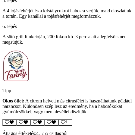
5. lépés
A 4 tojásfehérjét és a kristálycukrot habosra verjük, majd eloszlatjuk
a tortán. Egy kanállal a tojásfehérjét megformázzuk.
6. lépés
A sütő grill funkcióján, 200 fokon kb. 3 perc alatt a legfelső sínen
megsütjük.
Tipp
Okos ötlet:
A citrom helyett más citrusfélét is használhatunk például
narancsot. Különösen szép lesz az eredmény, ha a habcsókokat
gyümölcsökkel, vagy mentalevéllel díszítjük.
Átlagos értékelés:
4.1
/5
5 csillagból