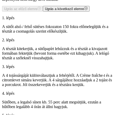
Ugrás az előző elemre
Ugrás a következő elemre
1. lépés
A sütőt alsó-/ felső sütéses fokozaton 150 fokra előmelegítjük és a
tésztát a csomagolás szerint előkészítjük.
2. lépés
A tésztát kitekerjük, a sütőpapírt lehúzzuk és a tésztát a kivajazott
formában fektetjük (bevont forma esetébe ezt kihagyjuk). A lelógó
tésztát a széleknél visszahajtjuk.
3. lépés
A 4 tojássárgáját különválasztjuk a fehérjétől. A Crème fraîche-t és a
citromlevet simára keverjük. A 4 sárgájához hozzáadjuk a 2 tojást és
a porcukrot. Jól összekeverjük és a tésztára kenjük.
4. lépés
Sütőben, a legalsó sínen kb. 55 perc alatt megsütjük, ezután a
hűtőben legalább 4 órán át állni hagyjuk.