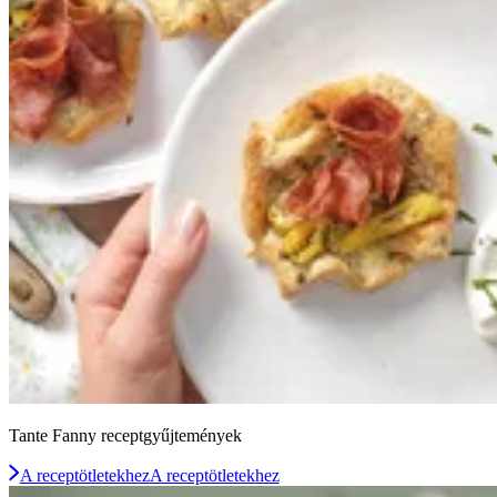
Tante Fanny receptgyűjtemények
A receptötletekhez
A receptötletekhez