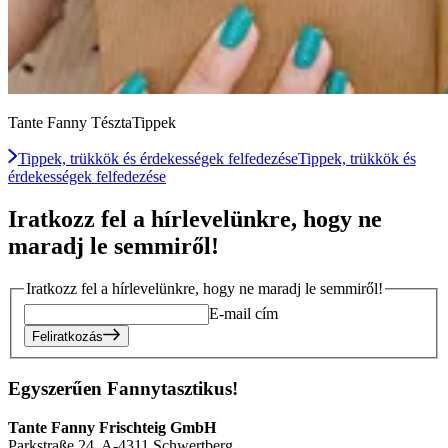
Tante Fanny TésztaTippek
Tippek, trükkök és érdekességek felfedezése
Tippek, trükkök és
érdekességek felfedezése
Iratkozz fel a hírlevelünkre, hogy ne
maradj le semmiről!
Iratkozz fel a hírlevelünkre, hogy ne maradj le semmiről!
E-mail cím
Feliratkozás
Egyszerűen Fannytasztikus!
Tante Fanny Frischteig GmbH
Parkstraße 24, A-4311 Schwertberg