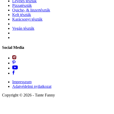
Leveles tészták
Pizzatészták
Quiche- & linzertészták
Kelt tészták
Karácsonyi tészták
Vegán tészták
Social Media
Impresszum
Adatvédelmi nyilatkozat
Copyright ©
2026
- Tante Fanny