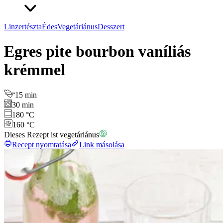
Linzertészta
Édes
Vegetáriánus
Desszert
Egres pite bourbon vaníliás
krémmel
15 min
30 min
180 °C
160 °C
Dieses Rezept ist vegetáriánus
Recept nyomtatása
Link másolása