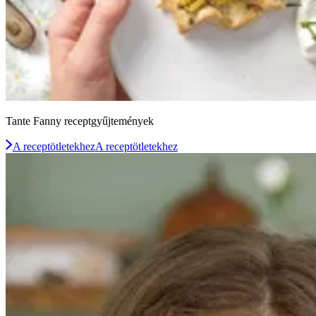
Tante Fanny receptgyűjtemények
A receptötletekhez
A receptötletekhez