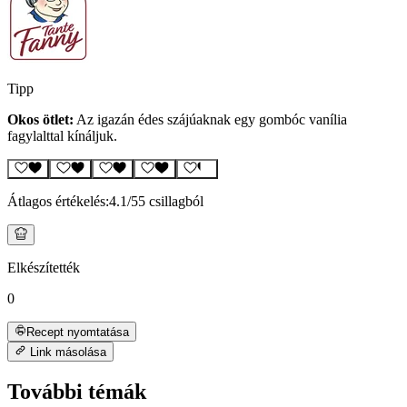
Tipp
Okos ötlet:
Az igazán édes szájúaknak egy gombóc vanília
fagylalttal kínáljuk.
Átlagos értékelés:
4.1
/5
5 csillagból
Elkészítették
0
Recept nyomtatása
Link másolása
További témák