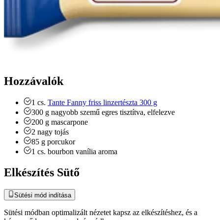
Hozzávalók
1
cs.
Tante Fanny friss linzertészta 300 g
300
g
nagyobb szemű egres
tisztítva, elfelezve
200
g
mascarpone
2
nagy
tojás
85
g
porcukor
1
cs.
bourbon vanília aroma
Elkészítés Sütő
Sütési mód indítása
Sütési módban optimalizált nézetet kapsz az elkészítéshez, és a