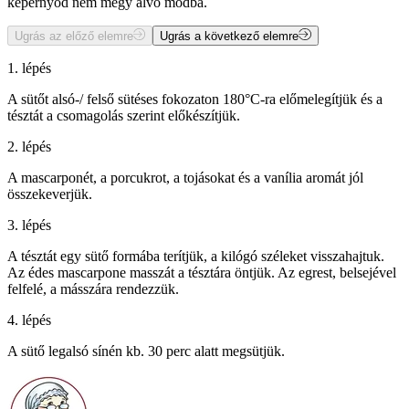
képernyőd nem megy alvó módba.
Ugrás az előző elemre
Ugrás a következő elemre
1. lépés
A sütőt alsó-/ felső sütéses fokozaton 180°C-ra előmelegítjük és a
tésztát a csomagolás szerint előkészítjük.
2. lépés
A mascarponét, a porcukrot, a tojásokat és a vanília aromát jól
összekeverjük.
3. lépés
A tésztát egy sütő formába terítjük, a kilógó széleket visszahajtuk.
Az édes mascarpone masszát a tésztára öntjük. Az egrest, belsejével
felfelé, a másszára rendezzük.
4. lépés
A sütő legalsó sínén kb. 30 perc alatt megsütjük.