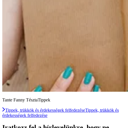
Tante Fanny TésztaTippek
Tippek, trükkök és érdekességek felfedezése
Tippek, trükkök és
érdekességek felfedezése
Iratkozz fel a hírlevelünkre, hogy ne