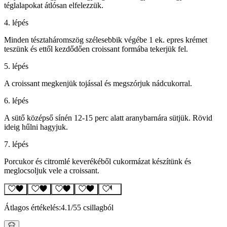
téglalapokat átlósan elfelezzük.
4. lépés
Minden tésztaháromszög szélesebbik végébe 1 ek. epres krémet
teszünk és ettől kezdődően croissant formába tekerjük fel.
5. lépés
A croissant megkenjük tojással és megszórjuk nádcukorral.
6. lépés
A sütő középső sínén 12-15 perc alatt aranybarnára sütjük. Rövid
ideig hűlni hagyjuk.
7. lépés
Porcukor és citromlé keverékéből cukormázat készítünk és
meglocsoljuk vele a croissant.
Átlagos értékelés:
4.1
/5
5 csillagból