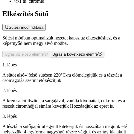
1
tk.
citromlé
Elkészítés Sütő
Sütési mód indítása
Sütési módban optimalizált nézetet kapsz az elkészítéshez, és a
képernyőd nem megy alvó módba.
Ugrás az előző elemre
Ugrás a következő elemre
1. lépés
A sütőt alsó-/ felső sütésen 220°C-ra előmelegítjük és a tésztát a
csomagolás szerint előkészítjük.
2. lépés
A krémsajtot liszttel, a sárgájával, vanília kivonattal, cukorral és a
reszelt citromhéjjal simára keverjük Hozzáadjuk az epret is.
3. lépés
A tésztát a sütőpapírral együtt kitekerjük és hosszában magunk elé
helyezzük. 4 egyforma nagyságú részre vágjuk és az így kialakult