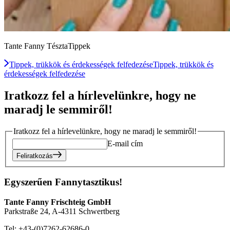
Tante Fanny TésztaTippek
Tippek, trükkök és érdekességek felfedezése
Tippek, trükkök és
érdekességek felfedezése
Iratkozz fel a hírlevelünkre, hogy ne
maradj le semmiről!
Iratkozz fel a hírlevelünkre, hogy ne maradj le semmiről!
E-mail cím
Feliratkozás
Egyszerűen Fannytasztikus!
Tante Fanny Frischteig GmbH
Parkstraße 24, A-4311 Schwertberg
Tel: +43-(0)7262-62686-0