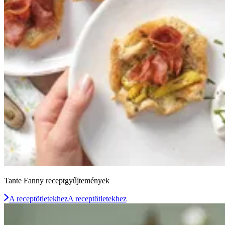
Tante Fanny receptgyűjtemények
A receptötletekhez
A receptötletekhez