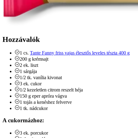
Hozzávalók
1
cs.
Tante Fanny friss vajas élesztős leveles tészta 400 g
200
g
krémsajt
2
ek.
liszt
1
sárgája
1/2
tk.
vanília kivonat
3
ek.
cukor
1/2
kezeletlen citrom
reszelt héja
150
g
eper
apróra vágva
1
tojás a kenéshez
felverve
1
tk.
nádcukor
A cukormázhoz:
3
ek.
porcukor