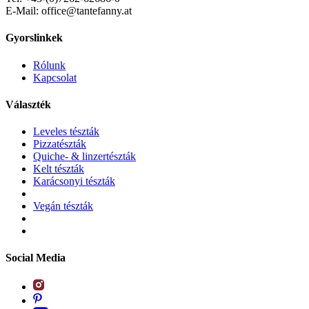
E-Mail: office@tantefanny.at
Gyorslinkek
Rólunk
Kapcsolat
Választék
Leveles tészták
Pizzatészták
Quiche- & linzertészták
Kelt tészták
Karácsonyi tészták
Vegán tészták
Social Media