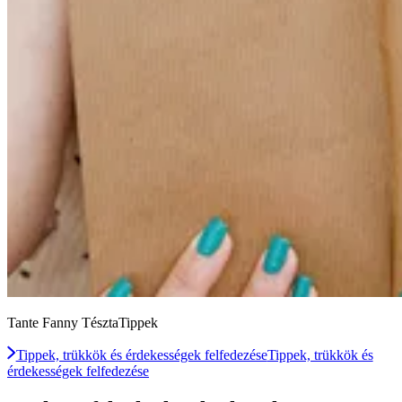
Tante Fanny TésztaTippek
Tippek, trükkök és érdekességek felfedezése
Tippek, trükkök és
érdekességek felfedezése