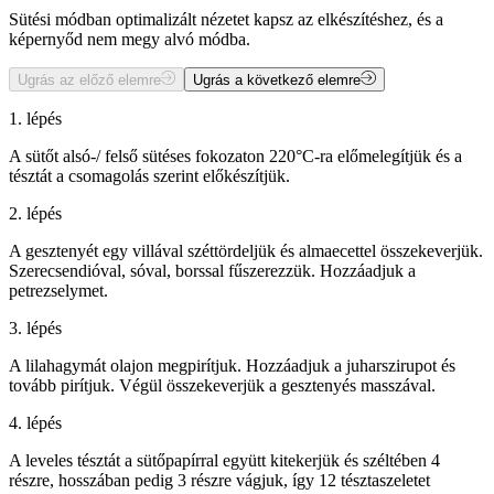
Sütési módban optimalizált nézetet kapsz az elkészítéshez, és a
képernyőd nem megy alvó módba.
Ugrás az előző elemre
Ugrás a következő elemre
1. lépés
A sütőt alsó-/ felső sütéses fokozaton 220°C-ra előmelegítjük és a
tésztát a csomagolás szerint előkészítjük.
2. lépés
A gesztenyét egy villával széttördeljük és almaecettel összekeverjük.
Szerecsendióval, sóval, borssal fűszerezzük. Hozzáadjuk a
petrezselymet.
3. lépés
A lilahagymát olajon megpirítjuk. Hozzáadjuk a juharszirupot és
tovább pirítjuk. Végül összekeverjük a gesztenyés masszával.
4. lépés
A leveles tésztát a sütőpapírral együtt kitekerjük és széltében 4
részre, hosszában pedig 3 részre vágjuk, így 12 tésztaszeletet