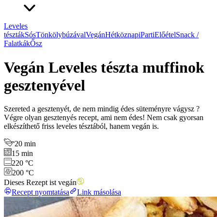
Leveles
tészták
Sós
Tönkölybúzával
Vegán
Hétköznapi
Parti
Előétel
Snack /
Falatkák
Ősz
Vegán Leveles tészta muffinok
gesztenyével
Szereted a gesztenyét, de nem mindig édes süteményre vágysz ?
Végre olyan gesztenyés recept, ami nem édes! Nem csak gyorsan
elkészíthető friss leveles tésztából, hanem vegán is.
20 min
15 min
220 °C
200 °C
Dieses Rezept ist vegán
Recept nyomtatása
Link másolása