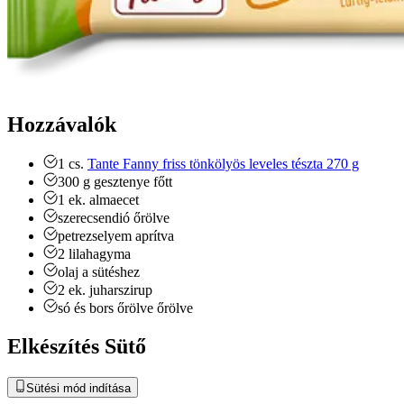
Hozzávalók
1
cs.
Tante Fanny friss tönkölyös leveles tészta 270 g
300
g
gesztenye
főtt
1
ek.
almaecet
szerecsendió
őrölve
petrezselyem
aprítva
2
lilahagyma
olaj a sütéshez
2
ek.
juharszirup
só és bors őrölve
őrölve
Elkészítés Sütő
Sütési mód indítása