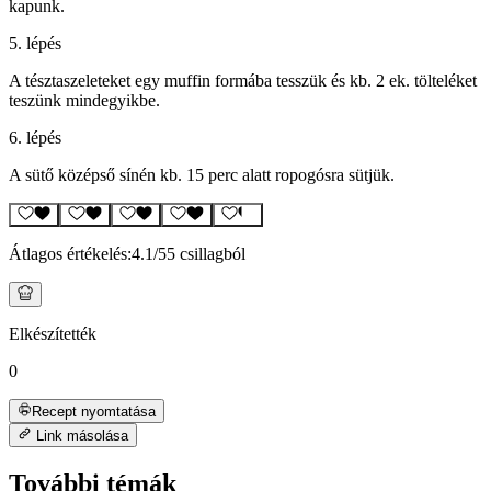
kapunk.
5. lépés
A tésztaszeleteket egy muffin formába tesszük és kb. 2 ek. tölteléket
teszünk mindegyikbe.
6. lépés
A sütő középső sínén kb. 15 perc alatt ropogósra sütjük.
Átlagos értékelés:
4.1
/5
5 csillagból
Elkészítették
0
Recept nyomtatása
Link másolása
További témák