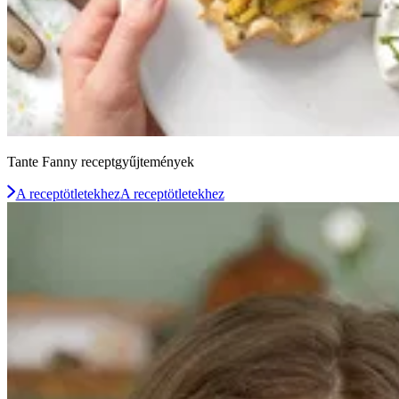
Tante Fanny receptgyűjtemények
A receptötletekhez
A receptötletekhez