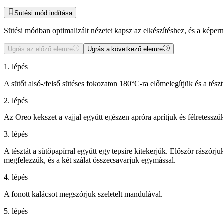
Sütési mód indítása
Sütési módban optimalizált nézetet kapsz az elkészítéshez, és a kép
Ugrás az előző elemre
Ugrás a következő elemre
1. lépés
A sütőt alsó-/felső sütéses fokozaton 180°C-ra előmelegítjük és a tészt
2. lépés
Az Oreo kekszet a vajjal együtt egészen apróra aprítjuk és félretesszü
3. lépés
A tésztát a sütőpapírral együtt egy tepsire kitekerjük. Először rászórju
megfelezzük, és a két szálat összecsavarjuk egymással.
4. lépés
A fonott kalácsot megszórjuk szeletelt mandulával.
5. lépés