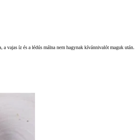
a, a vajas íz és a lédús málna nem hagynak kívánnivalót maguk után.