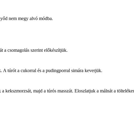
ernyőd nem megy alvó módba.
át a csomagolás szerint előkészítjük.
k. A túrót a cukorral és a pudingporral simára keverjük.
k a kekszmorzsát, majd a túrós masszát. Eloszlatjuk a málnát a tölteléken