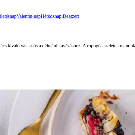
ületésnap
Valentin-nap
Hétköznapi
Desszert
ács kiváló választás a délutáni kávézáshoz. A ropogós szeletelt mandul