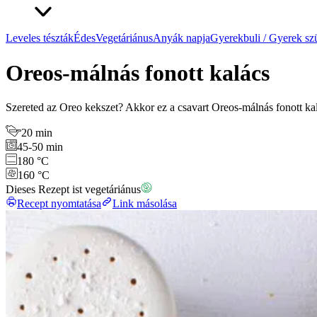
Leveles tészták
Édes
Vegetáriánus
Anyák napja
Gyerekbuli / Gyerek sz
Oreos-málnás fonott kalács
Szereted az Oreo kekszet? Akkor ez a csavart Oreos-málnás fonott kal
20 min
45-50 min
180 °C
160 °C
Dieses Rezept ist vegetáriánus
Recept nyomtatása
Link másolása