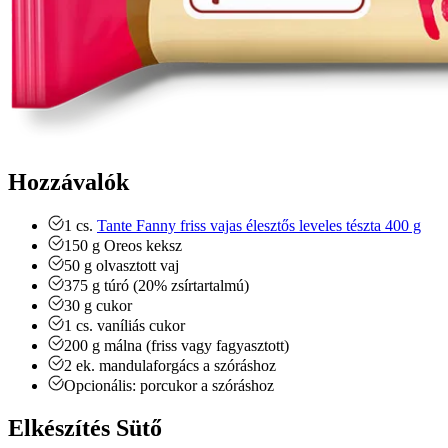
Hozzávalók
1
cs.
Tante Fanny friss vajas élesztős leveles tészta 400 g
150
g
Oreos keksz
50
g
olvasztott vaj
375
g
túró (20% zsírtartalmú)
30
g
cukor
1
cs.
vaníliás cukor
200
g
málna (friss vagy fagyasztott)
2
ek.
mandulaforgács a szóráshoz
Opcionális: porcukor a szóráshoz
Elkészítés Sütő