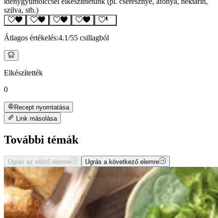
idénygyümölccsel elkészíthetünk (pl. cseresznye, áfonya, nektarin,
szilva, stb.)
Átlagos értékelés:
4.1
/5
5 csillagból
Elkészítették
0
Recept nyomtatása
Link másolása
További témák
Ugrás az előző elemre
Ugrás a következő elemre