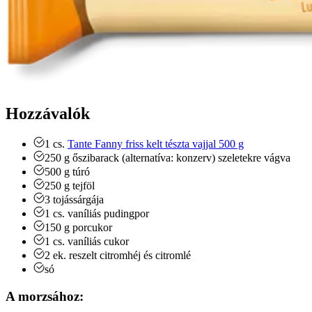
Hozzávalók
1
cs.
Tante Fanny friss kelt tészta vajjal 500 g
250
g
őszibarack (alternatíva: konzerv)
szeletekre vágva
500
g
túró
250
g
tejföl
3
tojássárgája
1
cs.
vaníliás pudingpor
150
g
porcukor
1
cs.
vaníliás cukor
2
ek.
reszelt citromhéj és citromlé
só
A morzsához: