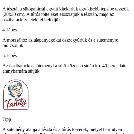
A tésztát a sütőpapírral együtt kitekerjük egy kisebb tepsibe tesszük
(20x30 cm). A túrós tölteléket eloszlatjuk a tésztán, majd az
őszibarackszeletekkel befedjük.
4. lépés
A morzsához az alapanyagokat összegyúrjuk és a süteményre
morzsoljuk.
5. lépés
Az őszibarackos süteményt a sütő középső sínén kb. 40 perc alatt
aranybarnára sütjük.
Tipp
A sütemény alapja a tészta és a túrós keverék, melyet bármilyen