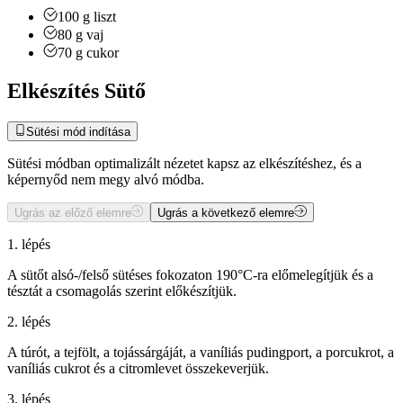
100
g
liszt
80
g
vaj
70
g
cukor
Elkészítés Sütő
Sütési mód indítása
Sütési módban optimalizált nézetet kapsz az elkészítéshez, és a
képernyőd nem megy alvó módba.
Ugrás az előző elemre
Ugrás a következő elemre
1. lépés
A sütőt alsó-/felső sütéses fokozaton 190°C-ra előmelegítjük és a
tésztát a csomagolás szerint előkészítjük.
2. lépés
A túrót, a tejfölt, a tojássárgáját, a vaníliás pudingport, a porcukrot, a
vaníliás cukrot és a citromlevet összekeverjük.
3. lépés