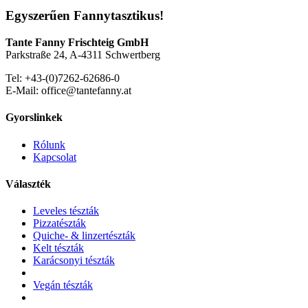
Egyszerűen Fannytasztikus!
Tante Fanny Frischteig GmbH
Parkstraße 24, A-4311 Schwertberg
Tel: +43-(0)7262-62686-0
E-Mail: office@tantefanny.at
Gyorslinkek
Rólunk
Kapcsolat
Választék
Leveles tészták
Pizzatészták
Quiche- & linzertészták
Kelt tészták
Karácsonyi tészták
Vegán tészták