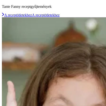
Tante Fanny receptgyűjtemények
A receptötletekhez
A receptötletekhez