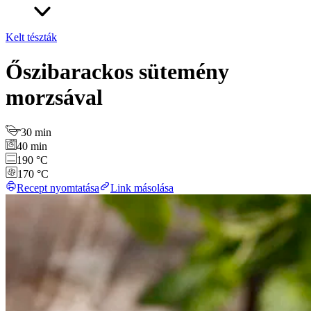
Kelt tészták
Őszibarackos sütemény
morzsával
30 min
40 min
190 °C
170 °C
Recept nyomtatása
Link másolása