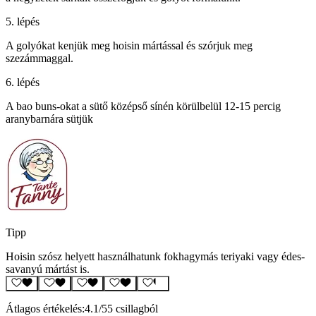
5. lépés
A golyókat kenjük meg hoisin mártással és szórjuk meg
szezámmaggal.
6. lépés
A bao buns-okat a sütő középső sínén körülbelül 12-15 percig
aranybarnára sütjük
Tipp
Hoisin szósz helyett használhatunk fokhagymás teriyaki vagy édes-
savanyú mártást is.
Átlagos értékelés:
4.1
/5
5 csillagból