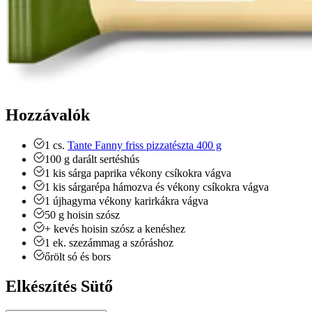
Hozzávalók
1
cs.
Tante Fanny friss pizzatészta 400 g
100
g
darált sertéshús
1
kis
sárga paprika
vékony csíkokra vágva
1
kis
sárgarépa
hámozva és vékony csíkokra vágva
1
újhagyma
vékony karirkákra vágva
50
g
hoisin szósz
+ kevés hoisin szósz a kenéshez
1
ek.
szezámmag a szóráshoz
őrölt só és bors
Elkészítés Sütő