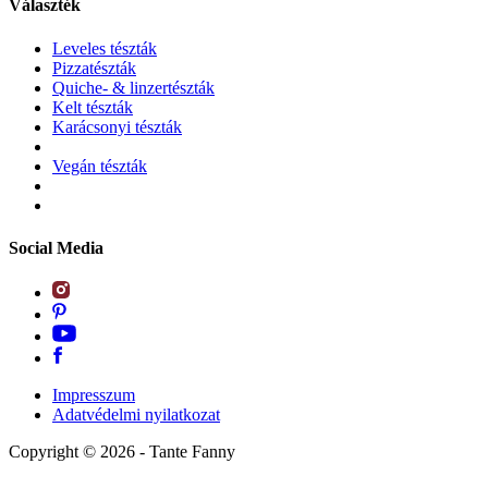
Választék
Leveles tészták
Pizzatészták
Quiche- & linzertészták
Kelt tészták
Karácsonyi tészták
Vegán tészták
Social Media
Impresszum
Adatvédelmi nyilatkozat
Copyright ©
2026
- Tante Fanny