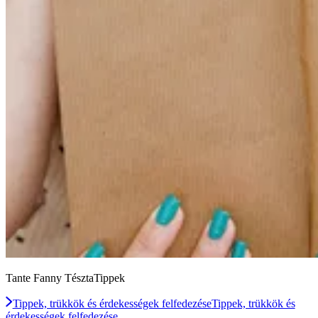
Tante Fanny TésztaTippek
Tippek, trükkök és érdekességek felfedezése
Tippek, trükkök és
érdekességek felfedezése