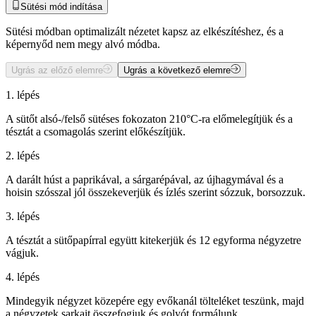
Sütési mód indítása
Sütési módban optimalizált nézetet kapsz az elkészítéshez, és a
képernyőd nem megy alvó módba.
Ugrás az előző elemre
Ugrás a következő elemre
1. lépés
A sütőt alsó-/felső sütéses fokozaton 210°C-ra előmelegítjük és a
tésztát a csomagolás szerint előkészítjük.
2. lépés
A darált húst a paprikával, a sárgarépával, az újhagymával és a
hoisin szósszal jól összekeverjük és ízlés szerint sózzuk, borsozzuk.
3. lépés
A tésztát a sütőpapírral együtt kitekerjük és 12 egyforma négyzetre
vágjuk.
4. lépés
Mindegyik négyzet közepére egy evőkanál tölteléket teszünk, majd
a négyzetek sarkait összefogjuk és golyót formálunk.