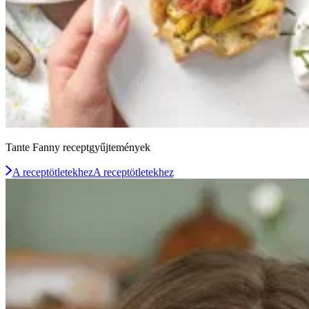
Tante Fanny receptgyűjtemények
A receptötletekhez
A receptötletekhez