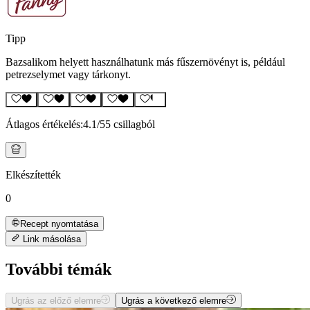
Tipp
Bazsalikom helyett használhatunk más fűszernövényt is, például
petrezselymet vagy tárkonyt.
Átlagos értékelés:
4.1
/5
5 csillagból
Elkészítették
0
Recept nyomtatása
Link másolása
További témák
Ugrás az előző elemre
Ugrás a következő elemre