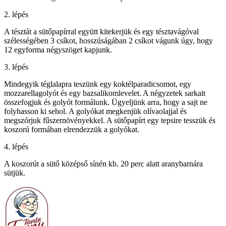
2. lépés
A tésztát a sütőpapírral együtt kitekerjük és egy tésztavágóval
szélességében 3 csíkot, hosszúságában 2 csíkot vágunk úgy, hogy
12 egyforma négyszöget kapjunk.
3. lépés
Mindegyik téglalapra teszünk egy koktélparadicsomot, egy
mozzarellagolyót és egy bazsalikomlevelet. A négyzetek sarkait
összefogjuk és golyót formálunk. Ügyeljünk arra, hogy a sajt ne
folyhasson ki sehol. A golyókat megkenjük olívaolajjal és
megszórjuk fűszernövényekkel. A sütőpapírt egy tepsire tesszük és
koszorú formában elrendezzük a golyókat.
4. lépés
A koszorút a sütő középső sínén kb. 20 perc alatt aranybarnára
sütjük.