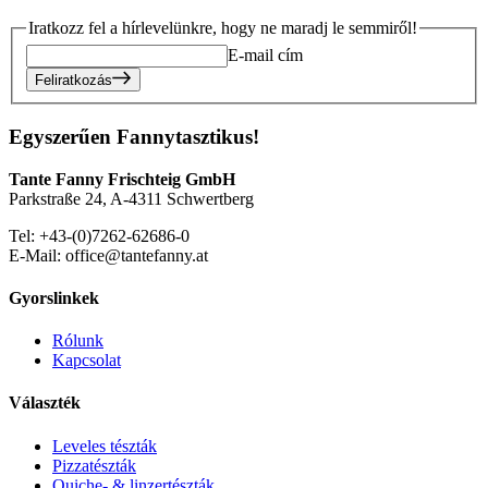
Iratkozz fel a hírlevelünkre, hogy ne maradj le semmiről!
E-mail cím
Feliratkozás
Egyszerűen Fannytasztikus!
Tante Fanny Frischteig GmbH
Parkstraße 24, A-4311 Schwertberg
Tel: +43-(0)7262-62686-0
E-Mail: office@tantefanny.at
Gyorslinkek
Rólunk
Kapcsolat
Választék
Leveles tészták
Pizzatészták
Quiche- & linzertészták