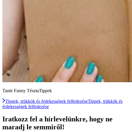
Tante Fanny TésztaTippek
Tippek, trükkök és érdekességek felfedezése
Tippek, trükkök és
érdekességek felfedezése
Iratkozz fel a hírlevelünkre, hogy ne
maradj le semmiről!