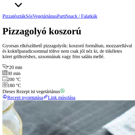
Pizzatészták
Sós
Vegetáriánus
Parti
Snack / Falatkák
Pizzagolyó koszorú
Gyorsan elkészíthető pizzagolyók: koszorú formában, mozzarellával
és koktélparadicsommal töltve nem csak jól néz ki, de tökéletes
köret grillezéshez, uzsonnának vagy friss saláta mellé.
20 min
30 min
200 °C
180 °C
Dieses Rezept ist vegetáriánus
Recept nyomtatása
Link másolása