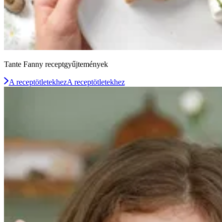
Tante Fanny receptgyűjtemények
A receptötletekhez
A receptötletekhez