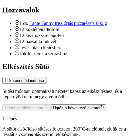
Hozzávalók
1
cs.
Tante Fanny friss óriás pizzatészta 600 g
12
koktélparadicsom
12
kis mozzarellagolyó
12
bazsalikomlevél
kevés olaj a kenéshez
zöldfűszerek a szóráshoz
Elkészítés Sütő
Sütési mód indítása
Sütési módban optimalizált nézetet kapsz az elkészítéshez, és a
képernyőd nem megy alvó módba.
Ugrás az előző elemre
Ugrás a következő elemre
1. lépés
A sütőt alsó-/felső sütéses fokozaton 200°C-ra előmelegítjük és a
tésztát a csomagolás szerint előkészítjük.