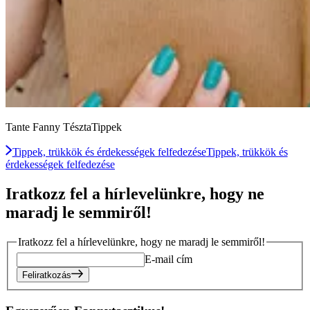
Tante Fanny TésztaTippek
Tippek, trükkök és érdekességek felfedezése
Tippek, trükkök és
érdekességek felfedezése
Iratkozz fel a hírlevelünkre, hogy ne
maradj le semmiről!
Iratkozz fel a hírlevelünkre, hogy ne maradj le semmiről!
E-mail cím
Feliratkozás