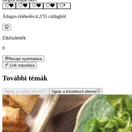
Átlagos értékelés:
4.2
/5
5 csillagból
Elkészítették
0
Recept nyomtatása
Link másolása
További témák
Ugrás az előző elemre
Ugrás a következő elemre