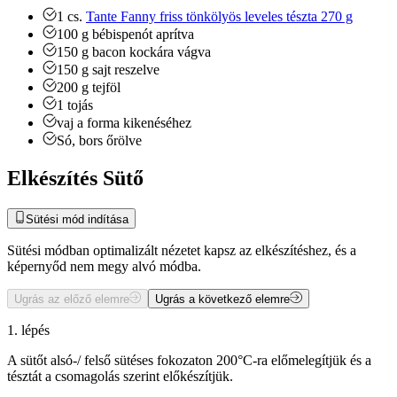
1
cs.
Tante Fanny friss tönkölyös leveles tészta 270 g
100
g
bébispenót
aprítva
150
g
bacon
kockára vágva
150
g
sajt
reszelve
200
g
tejföl
1
tojás
vaj
a forma kikenéséhez
Só, bors
őrölve
Elkészítés Sütő
Sütési mód indítása
Sütési módban optimalizált nézetet kapsz az elkészítéshez, és a
képernyőd nem megy alvó módba.
Ugrás az előző elemre
Ugrás a következő elemre
1. lépés
A sütőt alsó-/ felső sütéses fokozaton 200°C-ra előmelegítjük és a
tésztát a csomagolás szerint előkészítjük.