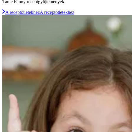
Tante Fanny receptgyűjtemények
A receptötletekhez
A receptötletekhez