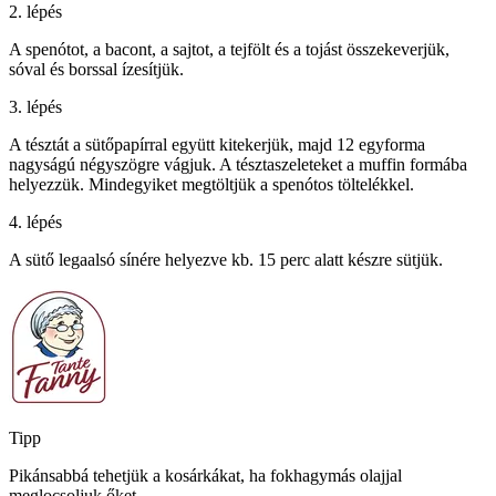
2. lépés
A spenótot, a bacont, a sajtot, a tejfölt és a tojást összekeverjük,
sóval és borssal ízesítjük.
3. lépés
A tésztát a sütőpapírral együtt kitekerjük, majd 12 egyforma
nagyságú négyszögre vágjuk. A tésztaszeleteket a muffin formába
helyezzük. Mindegyiket megtöltjük a spenótos töltelékkel.
4. lépés
A sütő legaalsó sínére helyezve kb. 15 perc alatt készre sütjük.
Tipp
Pikánsabbá tehetjük a kosárkákat, ha fokhagymás olajjal
meglocsoljuk őket.