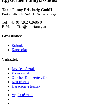
Egyszerűen Fannytasztikus!
Tante Fanny Frischteig GmbH
Parkstraße 24, A-4311 Schwertberg
Tel: +43-(0)7262-62686-0
E-Mail: office@tantefanny.at
Gyorslinkek
Rólunk
Kapcsolat
Választék
Leveles tészták
Pizzatészták
Quiche- & linzertészták
Kelt tészták
Karácsonyi tészták
Vegán tészták