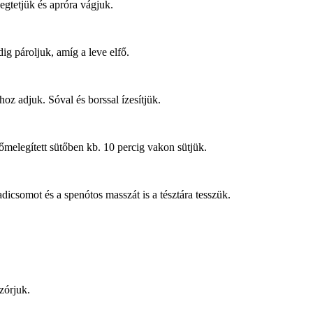
egtetjük és apróra vágjuk.
ig pároljuk, amíg a leve elfő.
hoz adjuk. Sóval és borssal ízesítjük.
lőmelegített sütőben kb. 10 percig vakon sütjük.
dicsomot és a spenótos masszát is a tésztára tesszük.
zórjuk.