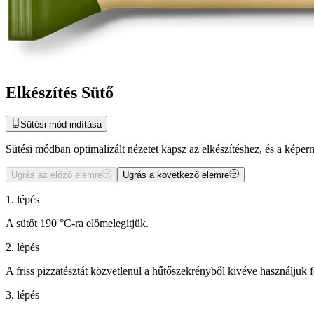
Elkészítés Sütő
Sütési mód indítása
Sütési módban optimalizált nézetet kapsz az elkészítéshez, és a kép
Ugrás az előző elemre
Ugrás a következő elemre
1. lépés
A sütőt 190 °C-ra előmelegítjük.
2. lépés
A friss pizzatésztát közvetlenül a hűtőszekrényből kivéve használjuk f
3. lépés