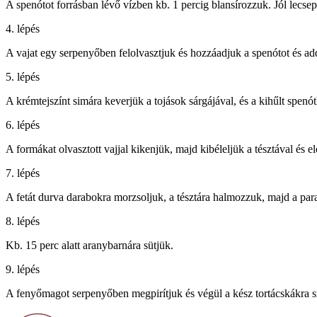
A spenótot forrásban lévő vízben kb. 1 percig blansírozzuk. Jól lecsep
4. lépés
A vajat egy serpenyőben felolvasztjuk és hozzáadjuk a spenótot és add
5. lépés
A krémtejszínt simára keverjük a tojások sárgájával, és a kihűlt spenót
6. lépés
A formákat olvasztott vajjal kikenjük, majd kibéleljük a tésztával és e
7. lépés
A fetát durva darabokra morzsoljuk, a tésztára halmozzuk, majd a para
8. lépés
Kb. 15 perc alatt aranybarnára sütjük.
9. lépés
A fenyőmagot serpenyőben megpirítjuk és végül a kész tortácskákra s