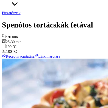
Pizzatészták
Spenótos tortácskák fetával
20 min
25-30 min
190 °C
180 °C
Recept nyomtatása
Link másolása