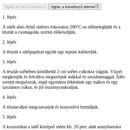
Ugrás az előző elemre
Ugrás a következő elemre
1. lépés
A sütőt alsó-/felső sütéses fokozaton 200°C-ra előmelegítjük és a
tésztát a csomagolás szerint előkészítjük.
2. lépés
A tésztát a sütőpapírral együtt egy tepsire kitekerjük.
3. lépés
A tésztát széltében körülbelül 2 cm széles csíkokra vágjuk. Vízzel
megkenjük és felváltva megszórjuk mákkal és szezámmaggal. Ízlés
szerint megsózzuk, majd egymásra fektetünk egy mákos és egy
szezámos csíkot, és jól összenyomkodjuk.
4. lépés
A tésztacsíkot megcsavarjuk és koszorúvá formáljuk.
5. lépés
A koszorúkat a sütő középső sínén kb. 20 perc alatt aranybarnára