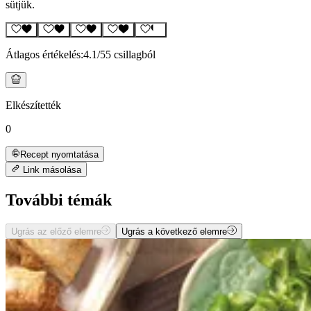
sütjük.
Átlagos értékelés:
4.1
/5
5 csillagból
Elkészítették
0
Recept nyomtatása
Link másolása
További témák
Ugrás az előző elemre
Ugrás a következő elemre