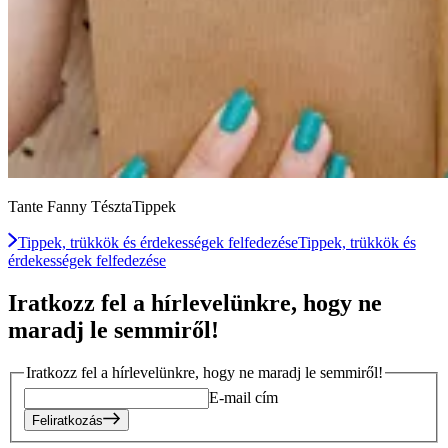
Tante Fanny TésztaTippek
Tippek, trükkök és érdekességek felfedezése
Tippek, trükkök és
érdekességek felfedezése
Iratkozz fel a hírlevelünkre, hogy ne
maradj le semmiről!
Iratkozz fel a hírlevelünkre, hogy ne maradj le semmiről!
E-mail cím
Feliratkozás