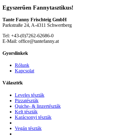
Egyszerűen Fannytasztikus!
Tante Fanny Frischteig GmbH
Parkstraße 24, A-4311 Schwertberg
Tel: +43-(0)7262-62686-0
E-Mail: office@tantefanny.at
Gyorslinkek
Rólunk
Kapcsolat
Választék
Leveles tészták
Pizzatészták
Quiche- & linzertészták
Kelt tészták
Karácsonyi tészták
Vegán tészták