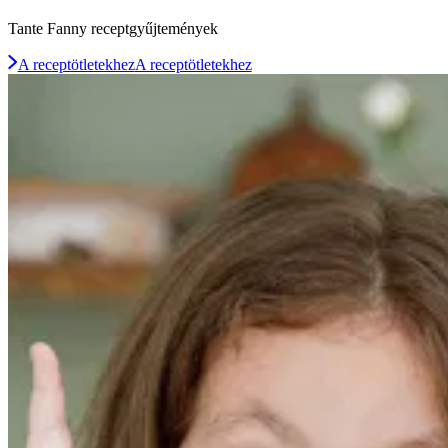
Tante Fanny receptgyűjtemények
A receptötletekhez
A receptötletekhez