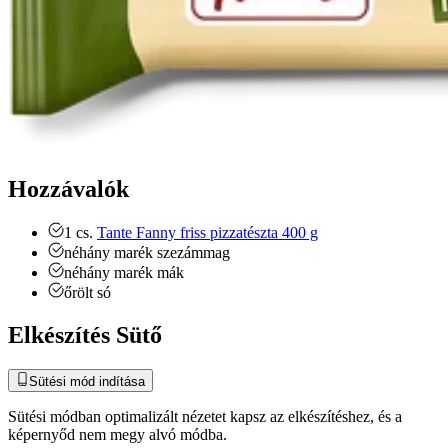
Hozzávalók
1
cs.
Tante Fanny friss pizzatészta 400 g
néhány marék szezámmag
néhány marék mák
őrölt só
Elkészítés Sütő
Sütési mód indítása
Sütési módban optimalizált nézetet kapsz az elkészítéshez, és a
képernyőd nem megy alvó módba.