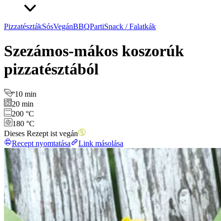
Pizzatészták
Sós
Vegán
BBQ
Parti
Snack / Falatkák
Szezámos-mákos koszorúk
pizzatésztából
10 min
20 min
200 °C
180 °C
Dieses Rezept ist vegán
Recept nyomtatása
Link másolása